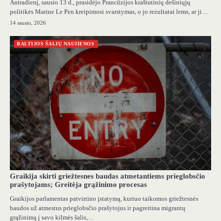
Antradienį, sausio 13 d., prasidėjo Prancūzijos kraštutinių dešiniųjų
politikės Marine Le Pen kreipimosi svarstymas, o jo rezultatai lems, ar ji…
14 sausio, 2026
BALTIJOS ŠALIŲ NAUJIENOS
Graikija skirti griežtesnes baudas atmetantiems prieglobsčio
prašytojams; Greitėja grąžinimo procesas
Graikijos parlamentas patvirtino įstatymą, kuriuo taikomos griežtesnės
baudos už atmestus prieglobsčio prašytojus ir pagreitina migrantų
grąžinimą į savo kilmės šalis,…