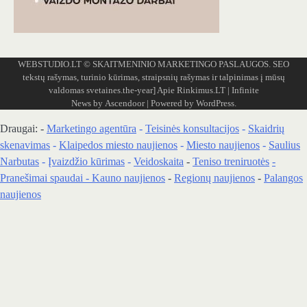
WEBSTUDIO.LT
© SKAITMENINIO MARKETINGO PASLAUGOS. SEO
tekstų rašymas, turinio kūrimas, straipsnių rašymas ir talpinimas į mūsų
valdomas svetaines.the-year]
Apie Rinkimus.LT
| Infinite
News by
Ascendoor
| Powered by
WordPress
.
Draugai: -
Marketingo agentūra
-
Teisinės konsultacijos
-
Skaidrių
skenavimas
-
Klaipedos miesto naujienos
-
Miesto naujienos
-
Saulius
Narbutas
-
Įvaizdžio kūrimas
-
Veidoskaita
-
Teniso treniruotės
-
Pranešimai spaudai -
Kauno naujienos
-
Regionų naujienos
-
Palangos
naujienos