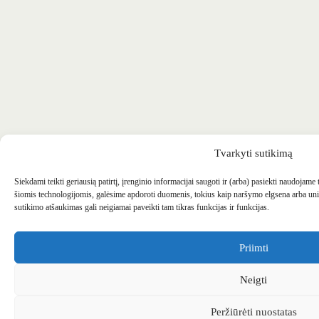
Tvarkyti sutikimą
Siekdami teikti geriausią patirtį, įrenginio informacijai saugoti ir (arba) pasiekti naudojame
šiomis technologijomis, galėsime apdoroti duomenis, tokius kaip naršymo elgsena arba uni
sutikimo atšaukimas gali neigiamai paveikti tam tikras funkcijas ir funkcijas.
Priimti
Neigti
Peržiūrėti nuostatas