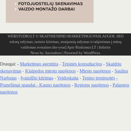
WEBSTUDIO.LT
© SKAITMENINIO MARKETINGO PASLAUGOS. SEO
tekstų rašymas, turinio kūrimas, straipsnių rašymas ir talpinimas į mūsų
valdomas svetaines.the-year]
Apie Rinkimus.LT
| Infinite
News by
Ascendoor
| Powered by
WordPress
.
Draugai: -
Marketingo agentūra
-
Teisinės konsultacijos
-
Skaidrių
skenavimas
-
Klaipedos miesto naujienos
-
Miesto naujienos
-
Saulius
Narbutas
-
Įvaizdžio kūrimas
-
Veidoskaita
-
Teniso treniruotės
-
Pranešimai spaudai -
Kauno naujienos
-
Regionų naujienos
-
Palangos
naujienos