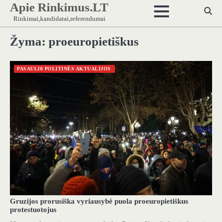
Apie Rinkimus.LT
Skip
to
Rinkimai,kandidatai,referendumai
content
Žyma:
proeuropietiškus
PASAULI0 POLITINĖS AKTUALIJOS
Gruzijos prorusiška vyriausybė puola proeuropietiškus
protestuotojus