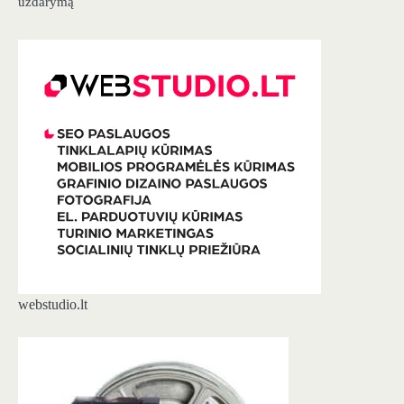
uždarymą
webstudio.lt