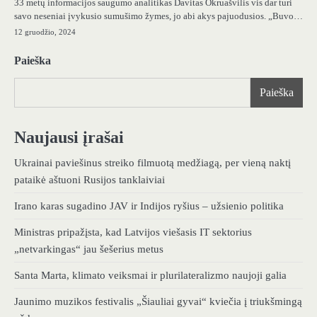
33 metų informacijos saugumo analitikas Davitas Okruašvilis vis dar turi
savo neseniai įvykusio sumušimo žymes, jo abi akys pajuodusios. „Buvo…
12 gruodžio, 2024
Paieška
Paieška
Naujausi įrašai
Ukrainai paviešinus streiko filmuotą medžiagą, per vieną naktį
pataikė aštuoni Rusijos tanklaiviai
Irano karas sugadino JAV ir Indijos ryšius – užsienio politika
Ministras pripažįsta, kad Latvijos viešasis IT sektorius
„netvarkingas“ jau šešerius metus
Santa Marta, klimato veiksmai ir plurilateralizmo naujoji galia
Jaunimo muzikos festivalis „Šiauliai gyvai“ kviečia į triukšmingą