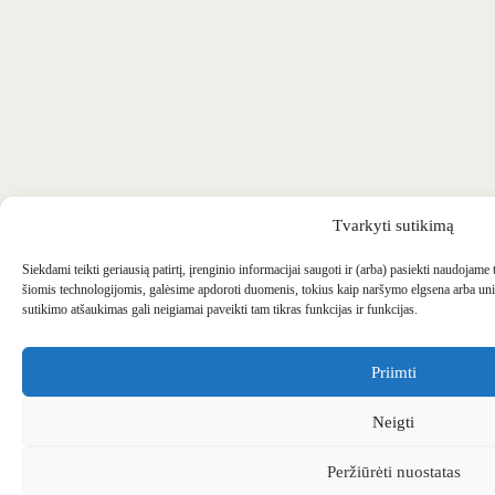
Tvarkyti sutikimą
Siekdami teikti geriausią patirtį, įrenginio informacijai saugoti ir (arba) pasiekti naudojame
šiomis technologijomis, galėsime apdoroti duomenis, tokius kaip naršymo elgsena arba uni
sutikimo atšaukimas gali neigiamai paveikti tam tikras funkcijas ir funkcijas.
Priimti
Neigti
Peržiūrėti nuostatas