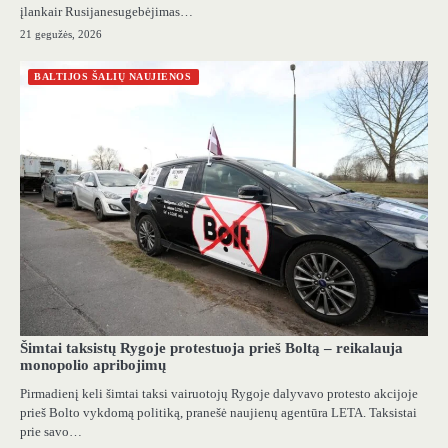
įlankair Rusijanesugebėjimas…
21 gegužės, 2026
BALTIJOS ŠALIŲ NAUJIENOS
Šimtai taksistų Rygoje protestuoja prieš Boltą – reikalauja
monopolio apribojimų
Pirmadienį keli šimtai taksi vairuotojų Rygoje dalyvavo protesto akcijoje
prieš Bolto vykdomą politiką, pranešė naujienų agentūra LETA. Taksistai
prie savo…