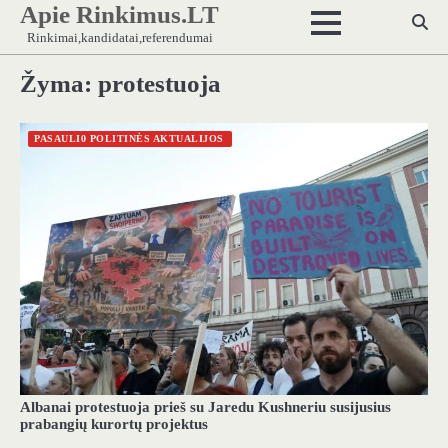
Apie Rinkimus.LT
Skip
to
Rinkimai,kandidatai,referendumai
content
Žyma:
protestuoja
PASAULI0 POLITINĖS AKTUALIJOS
Albanai protestuoja prieš su Jaredu Kushneriu susijusius
prabangių kurortų projektus