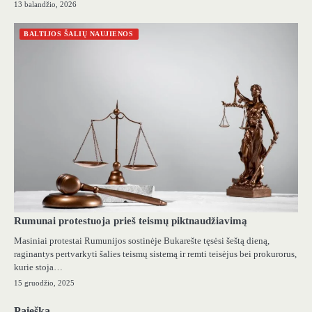
13 balandžio, 2026
BALTIJOS ŠALIŲ NAUJIENOS
Rumunai protestuoja prieš teismų piktnaudžiavimą
Masiniai protestai Rumunijos sostinėje Bukarešte tęsėsi šeštą dieną,
raginantys pertvarkyti šalies teismų sistemą ir remti teisėjus bei prokurorus,
kurie stoja…
15 gruodžio, 2025
Paieška