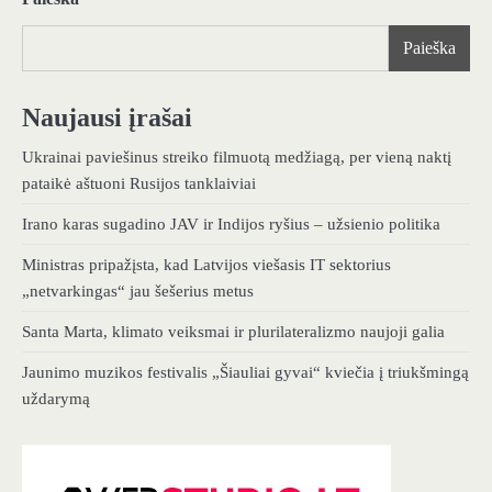
Paieška
Naujausi įrašai
Ukrainai paviešinus streiko filmuotą medžiagą, per vieną naktį
pataikė aštuoni Rusijos tanklaiviai
Irano karas sugadino JAV ir Indijos ryšius – užsienio politika
Ministras pripažįsta, kad Latvijos viešasis IT sektorius
„netvarkingas“ jau šešerius metus
Santa Marta, klimato veiksmai ir plurilateralizmo naujoji galia
Jaunimo muzikos festivalis „Šiauliai gyvai“ kviečia į triukšmingą
uždarymą