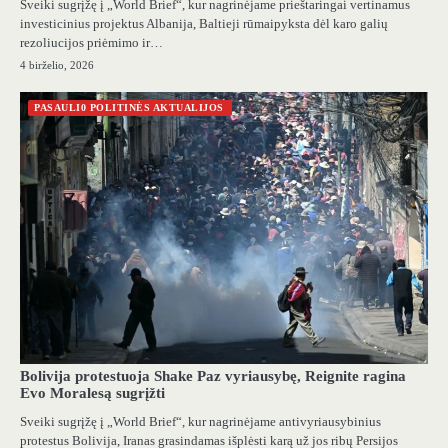
Sveiki sugrįžę į „World Brief“, kur nagrinėjame prieštaringai vertinamus
investicinius projektus Albanija, Baltieji rūmaipyksta dėl karo galių
rezoliucijos priėmimo ir…
4 birželio, 2026
PASAULI0 POLITINĖS AKTUALIJOS
Bolivija protestuoja Shake Paz vyriausybę, Reignite ragina
Evo Moralesą sugrįžti
Sveiki sugrįžę į „World Brief“, kur nagrinėjame antivyriausybinius
protestus Bolivija, Iranas grasindamas išplėsti karą už jos ribų Persijos