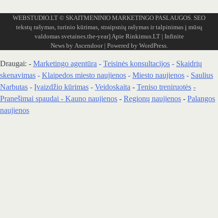
WEBSTUDIO.LT
© SKAITMENINIO MARKETINGO PASLAUGOS. SEO
tekstų rašymas, turinio kūrimas, straipsnių rašymas ir talpinimas į mūsų
valdomas svetaines.the-year]
Apie Rinkimus.LT
| Infinite
News by
Ascendoor
| Powered by
WordPress
.
Draugai: -
Marketingo agentūra
-
Teisinės konsultacijos
-
Skaidrių
skenavimas
-
Klaipedos miesto naujienos
-
Miesto naujienos
-
Saulius
Narbutas
-
Įvaizdžio kūrimas
-
Veidoskaita
-
Teniso treniruotės
-
Pranešimai spaudai -
Kauno naujienos
-
Regionų naujienos
-
Palangos
naujienos