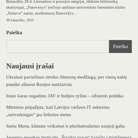
Balandžio 28 d. Literatūros ir poezijos mėgėjai, ištikimi bibliotekų
skaitytojai, „Panevezys“ trečiojo amžiaus universiteto literatūros klubo
„Sietuva“ nariai, susiformavę Panevėžys…
30 balandžio, 2025
Paieška
Paieška
Naujausi įrašai
Ukrainai paviešinus streiko filmuotą medžiagą, per vieną naktį
pataikė aštuoni Rusijos tanklaiviai
Irano karas sugadino JAV ir Indijos ryšius – užsienio politika
Ministras pripažįsta, kad Latvijos viešasis IT sektorius
„netvarkingas“ jau šešerius metus
Santa Marta, klimato veiksmai ir plurilateralizmo naujoji galia
Jaunimo muzikos festivalis „Šiauliai gyvai“ kviečia į triukšmingą