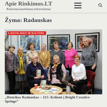
Apie Rinkimus.LT
Skip
to
Rinkimai,kandidatai,referendumai
content
Žyma:
Radauskas
LAISVALAIKIS IR KULTŪRA
„Henrikas Radauskas – 115: Kelionė į Bright Creative
Springs“