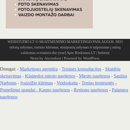
WEBSTUDIO.LT
© SKAITMENINIO MARKETINGO PASLAUGOS. SEO
tekstų rašymas, turinio kūrimas, straipsnių rašymas ir talpinimas į mūsų
valdomas svetaines.the-year]
Apie Rinkimus.LT
| Infinite
News by
Ascendoor
| Powered by
WordPress
.
Draugai: -
Marketingo agentūra
-
Teisinės konsultacijos
-
Skaidrių
skenavimas
-
Klaipedos miesto naujienos
-
Miesto naujienos
-
Saulius
Narbutas
-
Įvaizdžio kūrimas
-
Veidoskaita
-
Teniso treniruotės
-
Pranešimai spaudai -
Kauno naujienos
-
Regionų naujienos
-
Palangos
naujienos