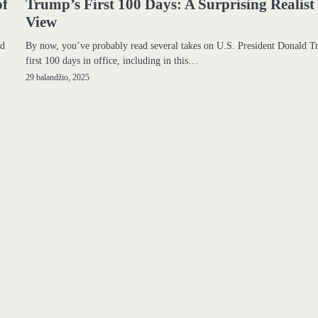
of
Trump’s First 100 Days: A Surprising Realist
View
nd
By now, you’ve probably read several takes on U.S. President Donald T
first 100 days in office, including in this…
29 balandžio, 2025