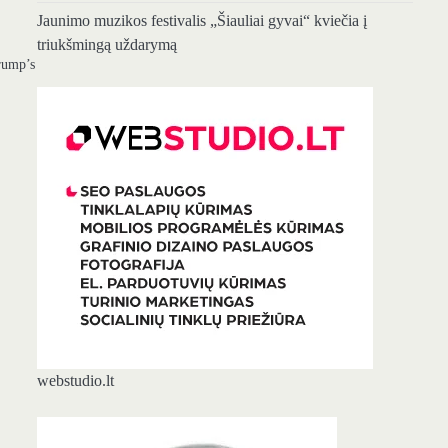
Jaunimo muzikos festivalis „Šiauliai gyvai“ kviečia į
triukšmingą uždarymą
rump’s
webstudio.lt