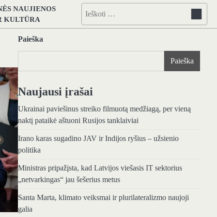
NĖS NAUJIENOS
Ieškoti:
IR KULTŪRA
Paieška
Paieška
Naujausi įrašai
Ukrainai paviešinus streiko filmuotą medžiagą, per vieną
naktį pataikė aštuoni Rusijos tanklaiviai
Irano karas sugadino JAV ir Indijos ryšius – užsienio
politika
Ministras pripažįsta, kad Latvijos viešasis IT sektorius
„netvarkingas“ jau šešerius metus
Santa Marta, klimato veiksmai ir plurilateralizmo naujoji
galia