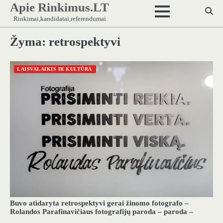
Apie Rinkimus.LT
Skip
to
Rinkimai,kandidatai,referendumai
content
Žyma:
retrospektyvi
LAISVALAIKIS IR KULTŪRA
Buvo atidaryta retrospektyvi gerai žinomo fotografo –
Rolandos Parafinavičiaus fotografijų paroda – paroda –