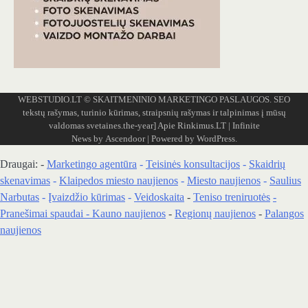
WEBSTUDIO.LT
© SKAITMENINIO MARKETINGO PASLAUGOS. SEO
tekstų rašymas, turinio kūrimas, straipsnių rašymas ir talpinimas į mūsų
valdomas svetaines.the-year]
Apie Rinkimus.LT
| Infinite
News by
Ascendoor
| Powered by
WordPress
.
Draugai: -
Marketingo agentūra
-
Teisinės konsultacijos
-
Skaidrių
skenavimas
-
Klaipedos miesto naujienos
-
Miesto naujienos
-
Saulius
Narbutas
-
Įvaizdžio kūrimas
-
Veidoskaita
-
Teniso treniruotės
-
Pranešimai spaudai -
Kauno naujienos
-
Regionų naujienos
-
Palangos
naujienos