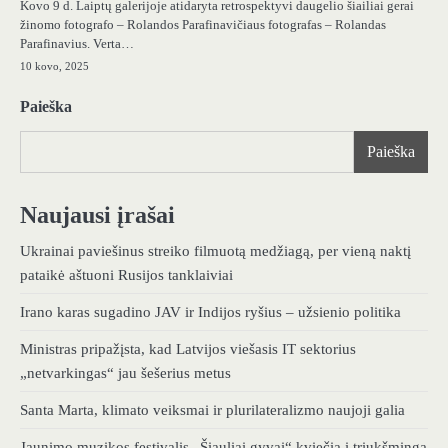
Kovo 9 d. Laiptų galerijoje atidaryta retrospektyvi daugelio šiailiai gerai
žinomo fotografo – Rolandos Parafinavičiaus fotografas – Rolandas
Parafinavius. Verta…
10 kovo, 2025
Paieška
Paieška
Naujausi įrašai
Ukrainai paviešinus streiko filmuotą medžiagą, per vieną naktį
pataikė aštuoni Rusijos tanklaiviai
Irano karas sugadino JAV ir Indijos ryšius – užsienio politika
Ministras pripažįsta, kad Latvijos viešasis IT sektorius
„netvarkingas“ jau šešerius metus
Santa Marta, klimato veiksmai ir plurilateralizmo naujoji galia
Jaunimo muzikos festivalis „Šiauliai gyvai“ kviečia į triukšmingą