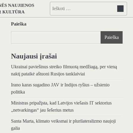
NĖS NAUJIENOS
Ieškoti:
IR KULTŪRA
Paieška
Paieška
Naujausi įrašai
Ukrainai paviešinus streiko filmuotą medžiagą, per vieną
naktį pataikė aštuoni Rusijos tanklaiviai
Irano karas sugadino JAV ir Indijos ryšius – užsienio
politika
Ministras pripažįsta, kad Latvijos viešasis IT sektorius
„netvarkingas“ jau šešerius metus
Santa Marta, klimato veiksmai ir plurilateralizmo naujoji
galia