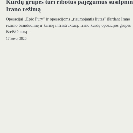
Kurdų grupės turi ribotus pajėgumus susilpnin
Irano režimą
Operacijai „Epic Fury“ ir operacijoms „riaumojantis liūtas“ išardant Irano
režimo branduolinę ir karinę infrastruktūrą, Irano kurdų opozicijos grupės
išreiškė norą…
17 kovo, 2026