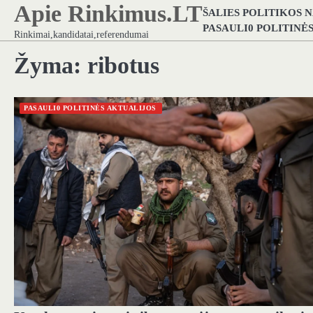
Apie Rinkimus.LT
Skip
ŠALIES POLITIKOS 
to
PASAULI0 POLITINĖ
Rinkimai,kandidatai,referendumai
content
Žyma:
ribotus
PASAULI0 POLITINĖS AKTUALIJOS