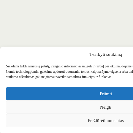
Tvarkyti sutikimą
Siekdami teikti geriausią patirtį, įrenginio informacijai saugoti ir (arba) pasiekti naudojame
šiomis technologijomis, galėsime apdoroti duomenis, tokius kaip naršymo elgsena arba uni
sutikimo atšaukimas gali neigiamai paveikti tam tikras funkcijas ir funkcijas.
Priimti
Neigti
Peržiūrėti nuostatas