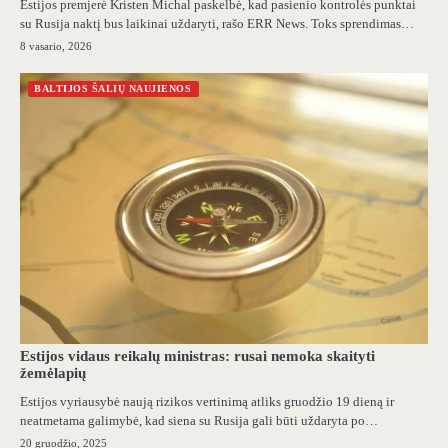
Estijos premjerė Kristen Michal paskelbė, kad pasienio kontrolės punktai
su Rusija naktį bus laikinai uždaryti, rašo ERR News. Toks sprendimas…
8 vasario, 2026
BALTIJOS ŠALIŲ NAUJIENOS
Estijos vidaus reikalų ministras: rusai nemoka skaityti
žemėlapių
Estijos vyriausybė naują rizikos vertinimą atliks gruodžio 19 dieną ir
neatmetama galimybė, kad siena su Rusija gali būti uždaryta po…
20 gruodžio, 2025