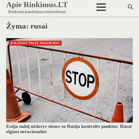
Apie Rinkimus.LT
Skip
to
Rinkimai,kandidatai,referendumai
content
Žyma:
rusai
BALTIJOS ŠALIŲ NAUJIENOS
Estija naktį uždarys sienos su Rusija kontrolės punktus; Rusai
elgiasi neracionaliai