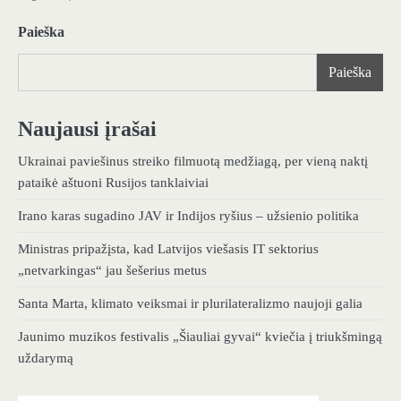
Paieška
Paieška
Naujausi įrašai
Ukrainai paviešinus streiko filmuotą medžiagą, per vieną naktį
pataikė aštuoni Rusijos tanklaiviai
Irano karas sugadino JAV ir Indijos ryšius – užsienio politika
Ministras pripažįsta, kad Latvijos viešasis IT sektorius
„netvarkingas“ jau šešerius metus
Santa Marta, klimato veiksmai ir plurilateralizmo naujoji galia
Jaunimo muzikos festivalis „Šiauliai gyvai“ kviečia į triukšmingą
uždarymą