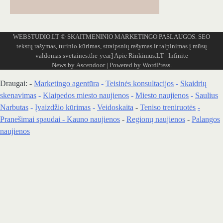
WEBSTUDIO.LT
© SKAITMENINIO MARKETINGO PASLAUGOS. SEO
tekstų rašymas, turinio kūrimas, straipsnių rašymas ir talpinimas į mūsų
valdomas svetaines.the-year]
Apie Rinkimus.LT
| Infinite
News by
Ascendoor
| Powered by
WordPress
.
Draugai: -
Marketingo agentūra
-
Teisinės konsultacijos
-
Skaidrių
skenavimas
-
Klaipedos miesto naujienos
-
Miesto naujienos
-
Saulius
Narbutas
-
Įvaizdžio kūrimas
-
Veidoskaita
-
Teniso treniruotės
-
Pranešimai spaudai -
Kauno naujienos
-
Regionų naujienos
-
Palangos
naujienos