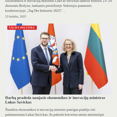
Ekonomikos ir inovacijų ministras Luke'as Savickas lankosi birželio 23–24
dienomis Berlyne, lankantis prestižinėje Vokietijos pramonės
konferencijoje „Tag Der Industrie 2025“…
23 birželio, 2025
ŠALIES POLITIKA
Darbą pradeda naujasis ekonomikos ir inovacijų ministras
Lukas Savickas
Šiandien ekonomikos ir inovacijų ministro pareigas pradėjo eiti
parlamentaras Lukas Savickas. Jis pakeitė ketverius metus ministerijai