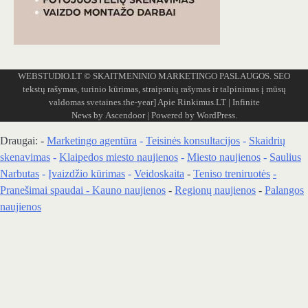
WEBSTUDIO.LT
© SKAITMENINIO MARKETINGO PASLAUGOS. SEO
tekstų rašymas, turinio kūrimas, straipsnių rašymas ir talpinimas į mūsų
valdomas svetaines.the-year]
Apie Rinkimus.LT
| Infinite
News by
Ascendoor
| Powered by
WordPress
.
Draugai: -
Marketingo agentūra
-
Teisinės konsultacijos
-
Skaidrių
skenavimas
-
Klaipedos miesto naujienos
-
Miesto naujienos
-
Saulius
Narbutas
-
Įvaizdžio kūrimas
-
Veidoskaita
-
Teniso treniruotės
-
Pranešimai spaudai -
Kauno naujienos
-
Regionų naujienos
-
Palangos
naujienos