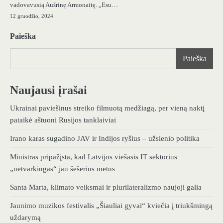
vadovavusią Aušrinę Armonaitę. „Esu…
12 gruodžio, 2024
Paieška
Paieška
Naujausi įrašai
Ukrainai paviešinus streiko filmuotą medžiagą, per vieną naktį
pataikė aštuoni Rusijos tanklaiviai
Irano karas sugadino JAV ir Indijos ryšius – užsienio politika
Ministras pripažįsta, kad Latvijos viešasis IT sektorius
„netvarkingas“ jau šešerius metus
Santa Marta, klimato veiksmai ir plurilateralizmo naujoji galia
Jaunimo muzikos festivalis „Šiauliai gyvai“ kviečia į triukšmingą
uždarymą