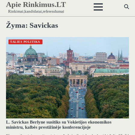
Apie Rinkimus.LT
Skip
to
Rinkimai,kandidatai,referendumai
content
Žyma:
Savickas
ŠALIES POLITIKA
L. Savickas Berlyne susitiks su Vokietijos ekonomikos
ministru, kalbės prestižinėje konferencijoje