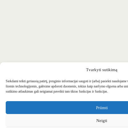
Tvarkyti sutikimą
Siekdami teikti geriausią patirtį, įrenginio informacijai saugoti ir (arba) pasiekti naudojame
šiomis technologijomis, galėsime apdoroti duomenis, tokius kaip naršymo elgsena arba uni
sutikimo atšaukimas gali neigiamai paveikti tam tikras funkcijas ir funkcijas.
Priimti
Neigti