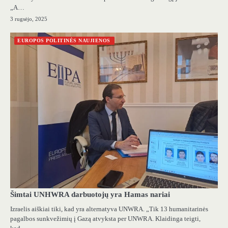
„A…
3 rugsėjo, 2025
EUROPOS POLITINĖS NAUJIENOS
Šimtai UNHWRA darbuotojų yra Hamas nariai
Izraelis aiškiai tiki, kad yra alternatyva UNWRA. „Tik 13 humanitarinės
pagalbos sunkvežimių į Gazą atvyksta per UNWRA. Klaidinga teigti,