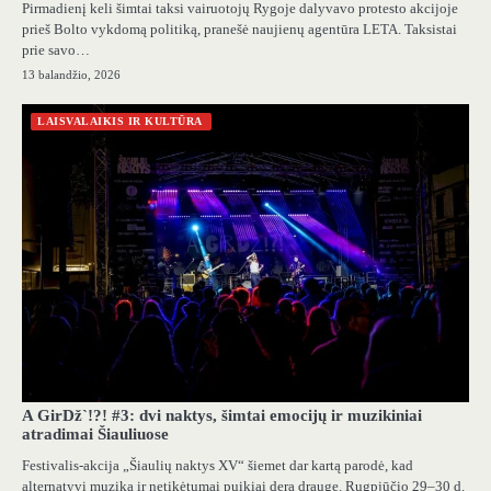
Pirmadienį keli šimtai taksi vairuotojų Rygoje dalyvavo protesto akcijoje
prieš Bolto vykdomą politiką, pranešė naujienų agentūra LETA. Taksistai
prie savo…
13 balandžio, 2026
LAISVALAIKIS IR KULTŪRA
A GirDž`!?! #3: dvi naktys, šimtai emocijų ir muzikiniai
atradimai Šiauliuose
Festivalis-akcija „Šiaulių naktys XV“ šiemet dar kartą parodė, kad
alternatyvi muzika ir netikėtumai puikiai dera drauge. Rugpjūčio 29–30 d.