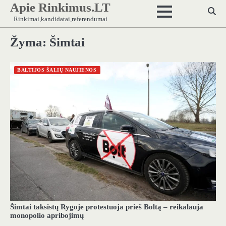
Apie Rinkimus.LT
Skip
to
Rinkimai,kandidatai,referendumai
content
Žyma:
Šimtai
BALTIJOS ŠALIŲ NAUJIENOS
Šimtai taksistų Rygoje protestuoja prieš Boltą – reikalauja
monopolio apribojimų