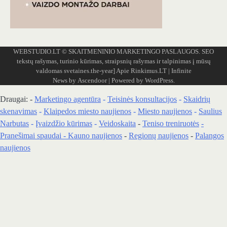
WEBSTUDIO.LT
© SKAITMENINIO MARKETINGO PASLAUGOS. SEO
tekstų rašymas, turinio kūrimas, straipsnių rašymas ir talpinimas į mūsų
valdomas svetaines.the-year]
Apie Rinkimus.LT
| Infinite
News by
Ascendoor
| Powered by
WordPress
.
Draugai: -
Marketingo agentūra
-
Teisinės konsultacijos
-
Skaidrių
skenavimas
-
Klaipedos miesto naujienos
-
Miesto naujienos
-
Saulius
Narbutas
-
Įvaizdžio kūrimas
-
Veidoskaita
-
Teniso treniruotės
-
Pranešimai spaudai -
Kauno naujienos
-
Regionų naujienos
-
Palangos
naujienos