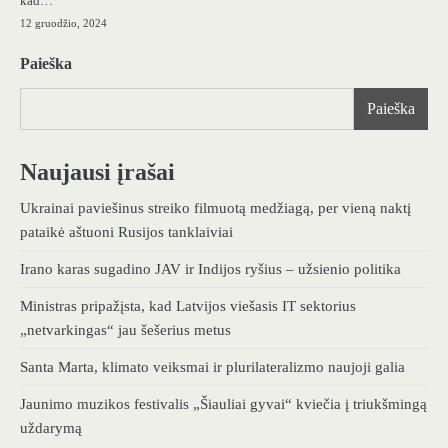
kad…
12 gruodžio, 2024
Paieška
Paieška
Naujausi įrašai
Ukrainai paviešinus streiko filmuotą medžiagą, per vieną naktį
pataikė aštuoni Rusijos tanklaiviai
Irano karas sugadino JAV ir Indijos ryšius – užsienio politika
Ministras pripažįsta, kad Latvijos viešasis IT sektorius
„netvarkingas“ jau šešerius metus
Santa Marta, klimato veiksmai ir plurilateralizmo naujoji galia
Jaunimo muzikos festivalis „Šiauliai gyvai“ kviečia į triukšmingą
uždarymą