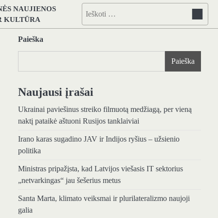
NĖS NAUJIENOS
Ieškoti:
IR KULTŪRA
Paieška
Paieška
Naujausi įrašai
Ukrainai paviešinus streiko filmuotą medžiagą, per vieną
naktį pataikė aštuoni Rusijos tanklaiviai
Irano karas sugadino JAV ir Indijos ryšius – užsienio
politika
Ministras pripažįsta, kad Latvijos viešasis IT sektorius
„netvarkingas“ jau šešerius metus
Santa Marta, klimato veiksmai ir plurilateralizmo naujoji
galia