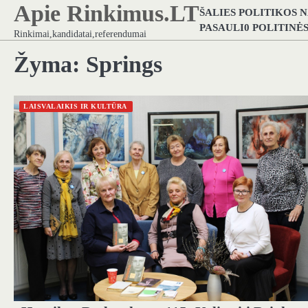
Apie Rinkimus.LT
Skip
ŠALIES POLITIKOS 
to
PASAULI0 POLITINĖ
Rinkimai,kandidatai,referendumai
content
Žyma:
Springs
LAISVALAIKIS IR KULTŪRA