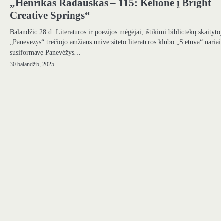
„Henrikas Radauskas – 115: Kelionė į Bright
Creative Springs“
Balandžio 28 d. Literatūros ir poezijos mėgėjai, ištikimi bibliotekų skaitytoj
„Panevezys“ trečiojo amžiaus universiteto literatūros klubo „Sietuva“ nariai
susiformavę Panevėžys…
30 balandžio, 2025