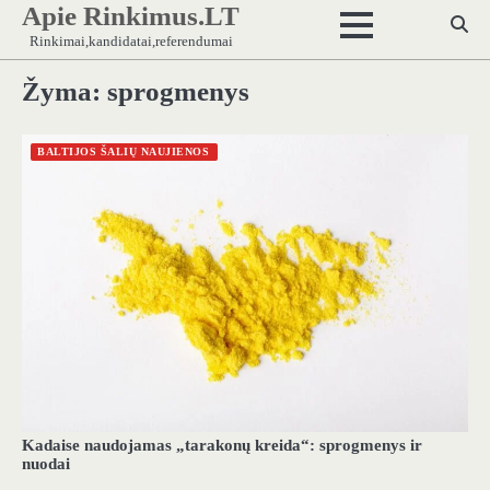
Apie Rinkimus.LT
Skip
to
Rinkimai,kandidatai,referendumai
content
Žyma:
sprogmenys
BALTIJOS ŠALIŲ NAUJIENOS
Kadaise naudojamas „tarakonų kreida“: sprogmenys ir
nuodai