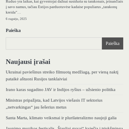
Ruduo yra laikas, kai gyventojai dažnai susiduria su tarakonais, įeinančiais
į savo namus, tačiau Estijos parduotuvėse kadaise populiarus „tarakonų
kreida“…
6 rugsėjo, 2025
Paieška
Paieška
Naujausi įrašai
Ukrainai paviešinus streiko filmuotą medžiagą, per vieną naktį
pataikė aštuoni Rusijos tanklaiviai
Irano karas sugadino JAV ir Indijos ryšius – užsienio politika
Ministras pripažįsta, kad Latvijos viešasis IT sektorius
„netvarkingas“ jau šešerius metus
Santa Marta, klimato veiksmai ir plurilateralizmo naujoji galia
Jaunimo muzikos festivalis „Šiauliai gyvai“ kviečia į triukšmingą