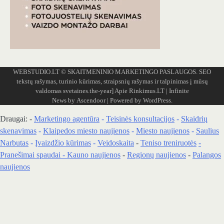
WEBSTUDIO.LT
© SKAITMENINIO MARKETINGO PASLAUGOS. SEO
tekstų rašymas, turinio kūrimas, straipsnių rašymas ir talpinimas į mūsų
valdomas svetaines.the-year]
Apie Rinkimus.LT
| Infinite
News by
Ascendoor
| Powered by
WordPress
.
Draugai: -
Marketingo agentūra
-
Teisinės konsultacijos
-
Skaidrių
skenavimas
-
Klaipedos miesto naujienos
-
Miesto naujienos
-
Saulius
Narbutas
-
Įvaizdžio kūrimas
-
Veidoskaita
-
Teniso treniruotės
-
Pranešimai spaudai -
Kauno naujienos
-
Regionų naujienos
-
Palangos
naujienos