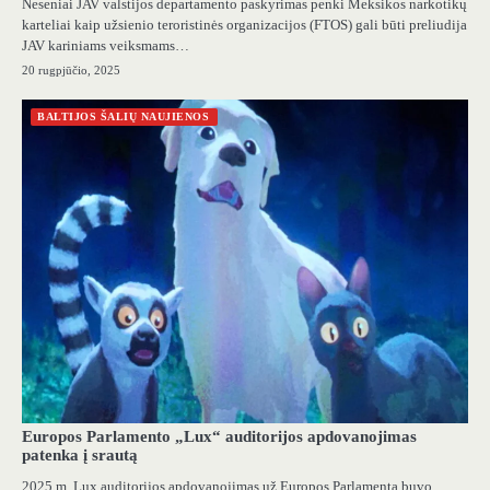
Neseniai JAV valstijos departamento paskyrimas penki Meksikos narkotikų
karteliai kaip užsienio teroristinės organizacijos (FTOS) gali būti preliudija
JAV kariniams veiksmams…
20 rugpjūčio, 2025
BALTIJOS ŠALIŲ NAUJIENOS
Europos Parlamento „Lux“ auditorijos apdovanojimas
patenka į srautą
2025 m. Lux auditorijos apdovanojimas už Europos Parlamentą buvo