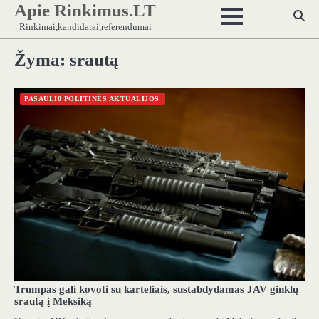
Apie Rinkimus.LT
Skip
to
Rinkimai,kandidatai,referendumai
content
Žyma:
srautą
PASAULI0 POLITINĖS AKTUALIJOS
Trumpas gali kovoti su karteliais, sustabdydamas JAV ginklų
srautą į Meksiką