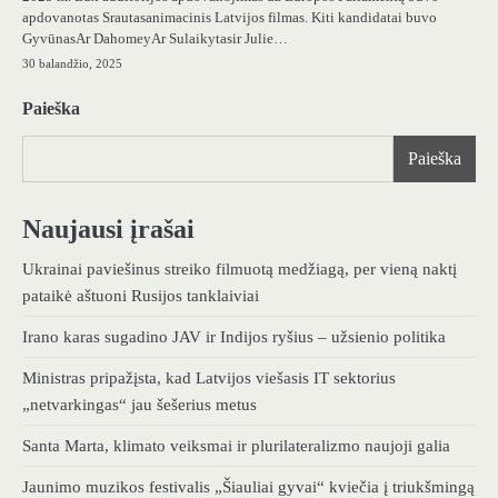
apdovanotas Srautasanimacinis Latvijos filmas. Kiti kandidatai buvo
GyvūnasAr DahomeyAr Sulaikytasir Julie…
30 balandžio, 2025
Paieška
Paieška
Naujausi įrašai
Ukrainai paviešinus streiko filmuotą medžiagą, per vieną naktį
pataikė aštuoni Rusijos tanklaiviai
Irano karas sugadino JAV ir Indijos ryšius – užsienio politika
Ministras pripažįsta, kad Latvijos viešasis IT sektorius
„netvarkingas“ jau šešerius metus
Santa Marta, klimato veiksmai ir plurilateralizmo naujoji galia
Jaunimo muzikos festivalis „Šiauliai gyvai“ kviečia į triukšmingą