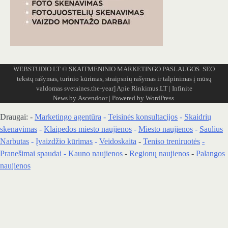
WEBSTUDIO.LT
© SKAITMENINIO MARKETINGO PASLAUGOS. SEO
tekstų rašymas, turinio kūrimas, straipsnių rašymas ir talpinimas į mūsų
valdomas svetaines.the-year]
Apie Rinkimus.LT
| Infinite
News by
Ascendoor
| Powered by
WordPress
.
Draugai: -
Marketingo agentūra
-
Teisinės konsultacijos
-
Skaidrių
skenavimas
-
Klaipedos miesto naujienos
-
Miesto naujienos
-
Saulius
Narbutas
-
Įvaizdžio kūrimas
-
Veidoskaita
-
Teniso treniruotės
-
Pranešimai spaudai -
Kauno naujienos
-
Regionų naujienos
-
Palangos
naujienos