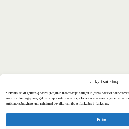
Tvarkyti sutikimą
Siekdami teikti geriausią patirtį, įrenginio informacijai saugoti ir (arba) pasiekti naudojame
šiomis technologijomis, galėsime apdoroti duomenis, tokius kaip naršymo elgsena arba uni
sutikimo atšaukimas gali neigiamai paveikti tam tikras funkcijas ir funkcijas.
Priimti