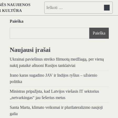
NĖS NAUJIENOS
Ieškoti:
IR KULTŪRA
Paieška
Paieška
Naujausi įrašai
Ukrainai paviešinus streiko filmuotą medžiagą, per vieną
naktį pataikė aštuoni Rusijos tanklaiviai
Irano karas sugadino JAV ir Indijos ryšius – užsienio
politika
Ministras pripažįsta, kad Latvijos viešasis IT sektorius
„netvarkingas“ jau šešerius metus
Santa Marta, klimato veiksmai ir plurilateralizmo naujoji
galia