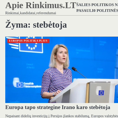
Apie Rinkimus.LT
Skip
ŠALIES POLITIKOS 
to
PASAULI0 POLITINĖ
Rinkimai,kandidatai,referendumai
content
Žyma:
stebėtoja
EUROPOS POLITIKA PLIUS
Europa tapo strategine Irano karo stebėtoja
Nepaisant didelių investicijų į Persijos įlankos stabilumą, Europos valstybės