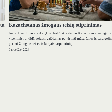
rta
Kazachstanas žmogaus teisių stiprinimas
Joelio Heardo nuotrauka „Unsplash“. ABūdamas Kazachstano teisingum
viceministru, didžiuojuosi galėdamas patvirtinti mūsų šalies įsipareigoji
gerinti žmogaus teises ir laikytis tarptautinių…
9 gruodžio, 2024