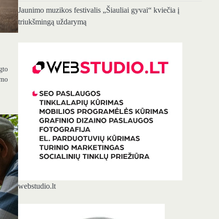
Jaunimo muzikos festivalis „Šiauliai gyvai“ kviečia į
triukšmingą uždarymą
gto
zmo
webstudio.lt