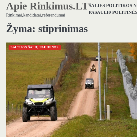
Apie Rinkimus.LT
Skip
ŠALIES POLITIKOS 
to
PASAULI0 POLITINĖ
Rinkimai,kandidatai,referendumai
content
Žyma:
stiprinimas
BALTIJOS ŠALIŲ NAUJIENOS