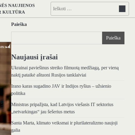
NĖS NAUJIENOS
Ieškoti:
IR KULTŪRA
Paieška
Paieška
Naujausi įrašai
Ukrainai paviešinus streiko filmuotą medžiagą, per vieną
naktį pataikė aštuoni Rusijos tanklaiviai
Irano karas sugadino JAV ir Indijos ryšius – užsienio
politika
Ministras pripažįsta, kad Latvijos viešasis IT sektorius
„netvarkingas“ jau šešerius metus
Santa Marta, klimato veiksmai ir plurilateralizmo naujoji
galia