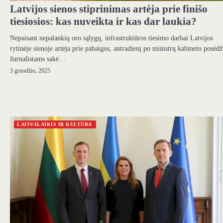
Latvijos sienos stiprinimas artėja prie finišo
tiesiosios: kas nuveikta ir kas dar laukia?
Nepaisant nepalankių oro sąlygų, infrastruktūros tiesimo darbai Latvijos
rytinėje sienoje artėja prie pabaigos, antradienį po ministrų kabineto posėdž
žurnalistams sakė…
3 gruodžio, 2025
LAISVALAIKIS IR KULTŪRA