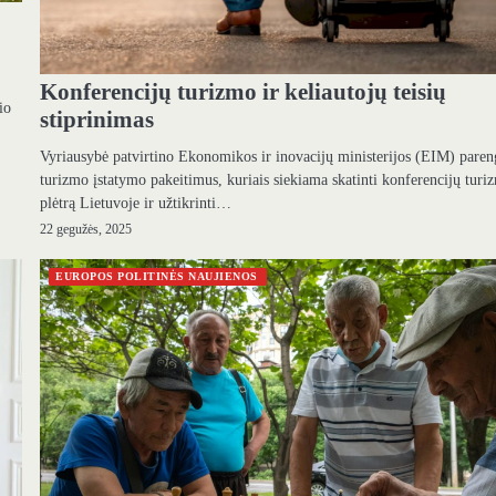
Konferencijų turizmo ir keliautojų teisių
io
stiprinimas
Vyriausybė patvirtino Ekonomikos ir inovacijų ministerijos (EIM) paren
turizmo įstatymo pakeitimus, kuriais siekiama skatinti konferencijų turi
plėtrą Lietuvoje ir užtikrinti…
22 gegužės, 2025
EUROPOS POLITINĖS NAUJIENOS