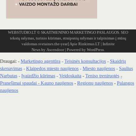
WEBSTUDIO.LT
© SKAITMENINIO MARKETINGO PASLAUGOS. SEO
tekstų rašymas, turinio kūrimas, straipsnių rašymas ir talpinimas į mūsų
valdomas svetaines.the-year]
Apie Rinkimus.LT
| Infinite
News by
Ascendoor
| Powered by
WordPress
.
Draugai: -
Marketingo agentūra
-
Teisinės konsultacijos
-
Skaidrių
skenavimas
-
Klaipedos miesto naujienos
-
Miesto naujienos
-
Saulius
Narbutas
-
Įvaizdžio kūrimas
-
Veidoskaita
-
Teniso treniruotės
-
Pranešimai spaudai -
Kauno naujienos
-
Regionų naujienos
-
Palangos
naujienos