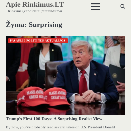
Apie Rinkimus.LT
Skip
to
Rinkimai,kandidatai,referendumai
content
Žyma:
Surprising
PASAULI0 POLITINĖS AKTUALIJOS
Trump’s First 100 Days: A Surprising Realist View
By now, you’ve probably read several takes on U.S. President Donald