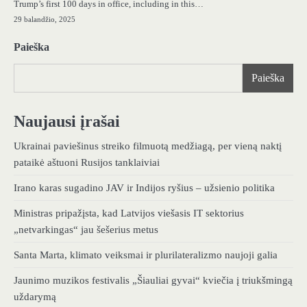
Trump’s first 100 days in office, including in this…
29 balandžio, 2025
Paieška
Paieška
Naujausi įrašai
Ukrainai paviešinus streiko filmuotą medžiagą, per vieną naktį
pataikė aštuoni Rusijos tanklaiviai
Irano karas sugadino JAV ir Indijos ryšius – užsienio politika
Ministras pripažįsta, kad Latvijos viešasis IT sektorius
„netvarkingas“ jau šešerius metus
Santa Marta, klimato veiksmai ir plurilateralizmo naujoji galia
Jaunimo muzikos festivalis „Šiauliai gyvai“ kviečia į triukšmingą
uždarymą