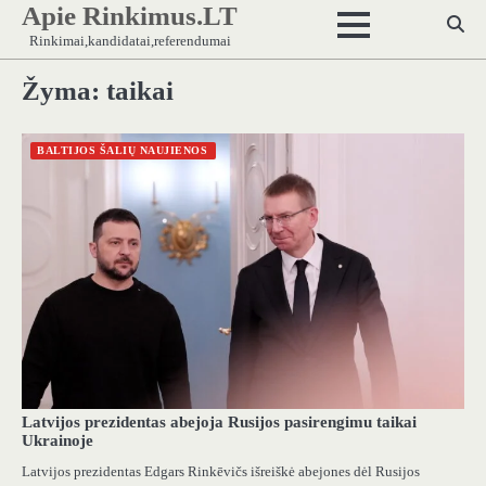
Apie Rinkimus.LT
Skip
to
Rinkimai,kandidatai,referendumai
content
Žyma:
taikai
BALTIJOS ŠALIŲ NAUJIENOS
Latvijos prezidentas abejoja Rusijos pasirengimu taikai
Ukrainoje
Latvijos prezidentas Edgars Rinkēvičs išreiškė abejones dėl Rusijos