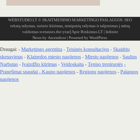
WEBSTUDIO.LT
© SKAITMENINIO MARKETINGO PASLAUGOS. SEO
tekstų rašymas, turinio kūrimas, straipsnių rašymas ir talpinimas į mūsų
valdomas svetaines.the-year]
Apie Rinkimus.LT
| Infinite
News by
Ascendoor
| Powered by
WordPress
.
Draugai: -
Marketingo agentūra
-
Teisinės konsultacijos
-
Skaidrių
skenavimas
-
Klaipedos miesto naujienos
-
Miesto naujienos
-
Saulius
Narbutas
-
Įvaizdžio kūrimas
-
Veidoskaita
-
Teniso treniruotės
-
Pranešimai spaudai -
Kauno naujienos
-
Regionų naujienos
-
Palangos
naujienos