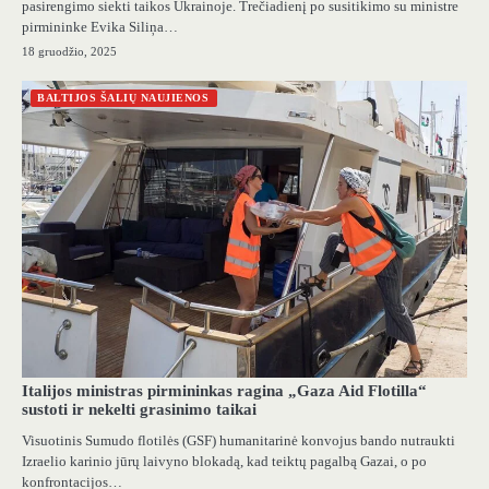
pasirengimo siekti taikos Ukrainoje. Trečiadienį po susitikimo su ministre
pirmininke Evika Siliņa…
18 gruodžio, 2025
BALTIJOS ŠALIŲ NAUJIENOS
Italijos ministras pirmininkas ragina „Gaza Aid Flotilla“
sustoti ir nekelti grasinimo taikai
Visuotinis Sumudo flotilės (GSF) humanitarinė konvojus bando nutraukti
Izraelio karinio jūrų laivyno blokadą, kad teiktų pagalbą Gazai, o po
konfrontacijos…