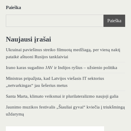
Paieška
Paieška
Naujausi įrašai
Ukrainai paviešinus streiko filmuotą medžiagą, per vieną naktį
pataikė aštuoni Rusijos tanklaiviai
Irano karas sugadino JAV ir Indijos ryšius – užsienio politika
Ministras pripažįsta, kad Latvijos viešasis IT sektorius
„netvarkingas“ jau šešerius metus
Santa Marta, klimato veiksmai ir plurilateralizmo naujoji galia
Jaunimo muzikos festivalis „Šiauliai gyvai“ kviečia į triukšmingą
uždarymą