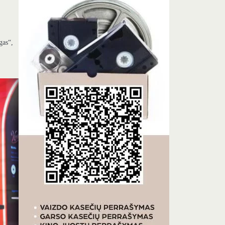
gas“,