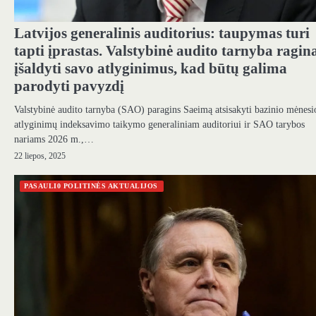
Latvijos generalinis auditorius: taupymas turi
tapti įprastas. Valstybinė audito tarnyba ragin
įšaldyti savo atlyginimus, kad būtų galima
parodyti pavyzdį
Valstybinė audito tarnyba (SAO) paragins Saeimą atsisakyti bazinio mėnesi
atlyginimų indeksavimo taikymo generaliniam auditoriui ir SAO tarybos
nariams 2026 m.,…
22 liepos, 2025
PASAULI0 POLITINĖS AKTUALIJOS