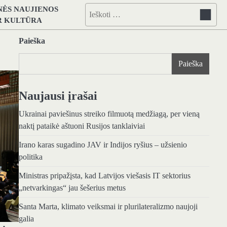
NĖS NAUJIENOS
Ieškoti:
IR KULTŪRA
Paieška
Paieška
Naujausi įrašai
Ukrainai paviešinus streiko filmuotą medžiagą, per vieną
naktį pataikė aštuoni Rusijos tanklaiviai
Irano karas sugadino JAV ir Indijos ryšius – užsienio
politika
Ministras pripažįsta, kad Latvijos viešasis IT sektorius
„netvarkingas“ jau šešerius metus
Santa Marta, klimato veiksmai ir plurilateralizmo naujoji
galia