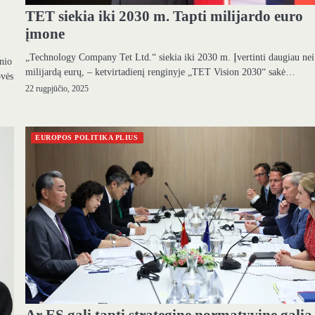
TET siekia iki 2030 m. Tapti milijardo euro
įmone
„Technology Company Tet Ltd.“ siekia iki 2030 m. Įvertinti daugiau nei
inio
milijardą eurų, – ketvirtadienį renginyje „TET Vision 2030“ sakė…
ovės
22 rugpjūčio, 2025
EUROPOS POLITIKA PLIUS