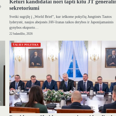
Keturi kandidatai nori tapti kitu JT generali
ė
sekretoriumi
Sveiki sugrįžę į „World Brief“, kur ieškome pokyčių Jungtinės Tautos
lyderystė, naujos abejonės JAV-Iranas taikos derybos ir Japonijamasinis
gynybos eksporto…
22 balandžio, 2026
ŠALIES POLITIKA