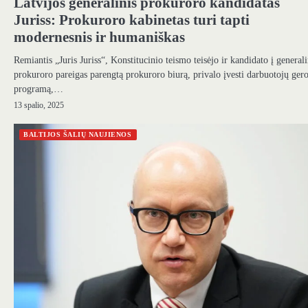
Latvijos generalinis prokuroro kandidatas
Juriss: Prokuroro kabinetas turi tapti
modernesnis ir humaniškas
Remiantis „Juris Juriss“, Konstitucinio teismo teisėjo ir kandidato į general
prokuroro pareigas parengtą prokuroro biurą, privalo įvesti darbuotojų ger
programą,…
13 spalio, 2025
BALTIJOS ŠALIŲ NAUJIENOS