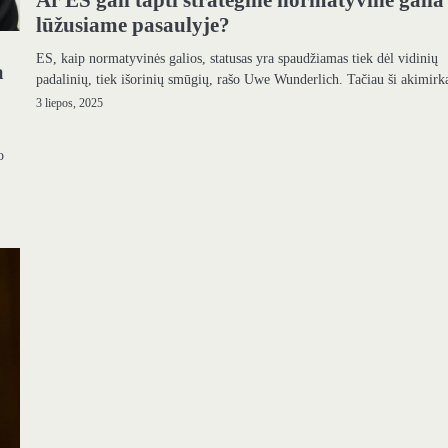
Ar ES gali tapti strategine normatyvine galia
lūžusiame pasaulyje?
ES, kaip normatyvinės galios, statusas yra spaudžiamas tiek dėl vidinių
a
padalinių, tiek išorinių smūgių, rašo Uwe Wunderlich. Tačiau ši akimir
3 liepos, 2025
o