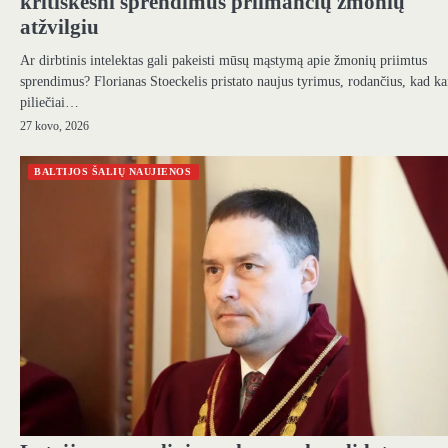
kritiškesni sprendimus priimančių žmonių
atžvilgiu
Ar dirbtinis intelektas gali pakeisti mūsų mąstymą apie žmonių priimtus
sprendimus? Florianas Stoeckelis pristato naujus tyrimus, rodančius, kad ka
piliečiai…
27 kovo, 2026
BALTIJOS ŠALIŲ NAUJIENOS