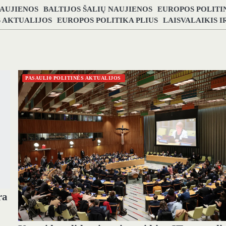
NAUJIENOS
BALTIJOS ŠALIŲ NAUJIENOS
EUROPOS POLITI
S AKTUALIJOS
EUROPOS POLITIKA PLIUS
LAISVALAIKIS 
PASAULI0 POLITINĖS AKTUALIJOS
ra