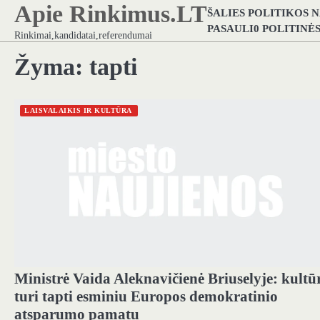
Apie Rinkimus.LT
Skip
ŠALIES POLITIKOS 
to
PASAULI0 POLITINĖ
Rinkimai,kandidatai,referendumai
content
Žyma:
tapti
LAISVALAIKIS IR KULTŪRA
Ministrė Vaida Aleknavičienė Briuselyje: kultū
turi tapti esminiu Europos demokratinio
atsparumo pamatu