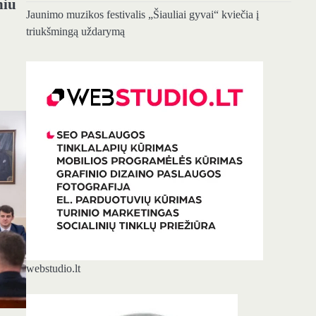
niu
Jaunimo muzikos festivalis „Šiauliai gyvai“ kviečia į
triukšmingą uždarymą
webstudio.lt