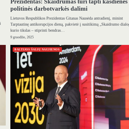
Prezidentas: Skaidrumas turi tapti kasdienės
politinės darbotvarkės dalimi
Lietuvos Respublikos Prezidentas Gitanas Nausėda antradienį, minint
i
Tarptautinę antikorupcijos dieną, pakvietė į susitikimą „Skaidrumo dialo
kurio tikslas – stiprinti bendras…
9 gruodžio, 2025
BALTIJOS ŠALIŲ NAUJIENOS