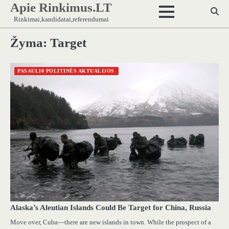
Apie Rinkimus.LT
Skip
to
Rinkimai,kandidatai,referendumai
content
Žyma:
Target
PASAULI0 POLITINĖS AKTUALIJOS
Alaska’s Aleutian Islands Could Be Target for China, Russia
Move over, Cuba—there are new islands in town. While the prospect of a