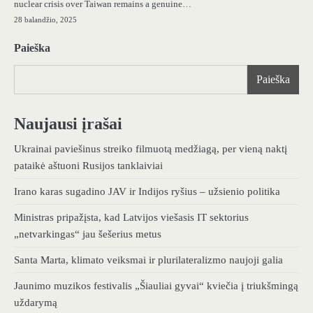
nuclear crisis over Taiwan remains a genuine…
28 balandžio, 2025
Paieška
Paieška
Naujausi įrašai
Ukrainai paviešinus streiko filmuotą medžiagą, per vieną naktį
pataikė aštuoni Rusijos tanklaiviai
Irano karas sugadino JAV ir Indijos ryšius – užsienio politika
Ministras pripažįsta, kad Latvijos viešasis IT sektorius
„netvarkingas“ jau šešerius metus
Santa Marta, klimato veiksmai ir plurilateralizmo naujoji galia
Jaunimo muzikos festivalis „Šiauliai gyvai“ kviečia į triukšmingą
uždarymą