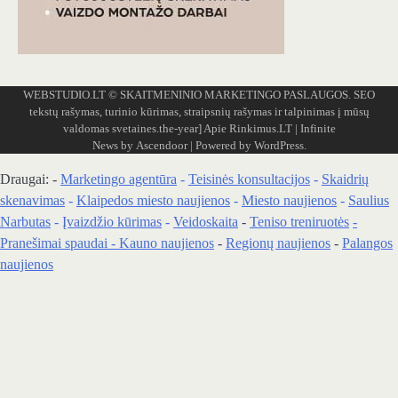
WEBSTUDIO.LT
© SKAITMENINIO MARKETINGO PASLAUGOS. SEO
tekstų rašymas, turinio kūrimas, straipsnių rašymas ir talpinimas į mūsų
valdomas svetaines.the-year]
Apie Rinkimus.LT
| Infinite
News by
Ascendoor
| Powered by
WordPress
.
Draugai: -
Marketingo agentūra
-
Teisinės konsultacijos
-
Skaidrių
skenavimas
-
Klaipedos miesto naujienos
-
Miesto naujienos
-
Saulius
Narbutas
-
Įvaizdžio kūrimas
-
Veidoskaita
-
Teniso treniruotės
-
Pranešimai spaudai -
Kauno naujienos
-
Regionų naujienos
-
Palangos
naujienos