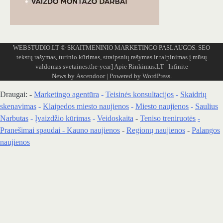
WEBSTUDIO.LT
© SKAITMENINIO MARKETINGO PASLAUGOS. SEO
tekstų rašymas, turinio kūrimas, straipsnių rašymas ir talpinimas į mūsų
valdomas svetaines.the-year]
Apie Rinkimus.LT
| Infinite
News by
Ascendoor
| Powered by
WordPress
.
Draugai: -
Marketingo agentūra
-
Teisinės konsultacijos
-
Skaidrių
skenavimas
-
Klaipedos miesto naujienos
-
Miesto naujienos
-
Saulius
Narbutas
-
Įvaizdžio kūrimas
-
Veidoskaita
-
Teniso treniruotės
-
Pranešimai spaudai -
Kauno naujienos
-
Regionų naujienos
-
Palangos
naujienos