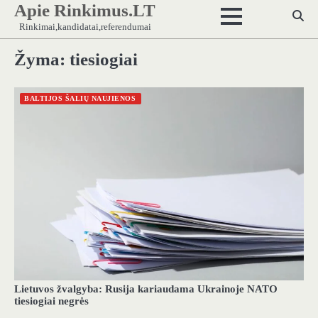
Apie Rinkimus.LT
Skip
to
Rinkimai,kandidatai,referendumai
content
Žyma:
tiesiogiai
BALTIJOS ŠALIŲ NAUJIENOS
Lietuvos žvalgyba: Rusija kariaudama Ukrainoje NATO
tiesiogiai negrės