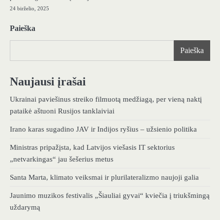
24 birželio, 2025
Paieška
Paieška
Naujausi įrašai
Ukrainai paviešinus streiko filmuotą medžiagą, per vieną naktį
pataikė aštuoni Rusijos tanklaiviai
Irano karas sugadino JAV ir Indijos ryšius – užsienio politika
Ministras pripažįsta, kad Latvijos viešasis IT sektorius
„netvarkingas“ jau šešerius metus
Santa Marta, klimato veiksmai ir plurilateralizmo naujoji galia
Jaunimo muzikos festivalis „Šiauliai gyvai“ kviečia į triukšmingą
uždarymą