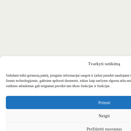
Tvarkyti sutikimą
Siekdami teikti geriausią patirtį, įrenginio informacijai saugoti ir (arba) pasiekti naudojame
šiomis technologijomis, galėsime apdoroti duomenis, tokius kaip naršymo elgsena arba uni
sutikimo atšaukimas gali neigiamai paveikti tam tikras funkcijas ir funkcijas.
Priimti
Neigti
Peržiūrėti nuostatas