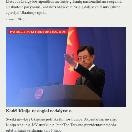
Lietuvos žvalgybos agentūros metinėje grėsmių nacionaliniam saugumui
ataskaitoje pažymima, kad nors Maskva didžiąją dalį savo resursų skiria
agresijai Ukrainoje tęsti,…
7 kovo, 2026
PASAULI0 POLITINĖS AKTUALIJOS
Kodėl Kinija tiesiogiai nedalyvaus
Sveiki atvykę į Užsienio politikaKinijos trumpa. Akcentai šią savaitę:
Kinija reaguoja JAV streikuoja IraneThe Taivano prezidentas pradeda
prieštaringai vertinamą kalbėjimo…