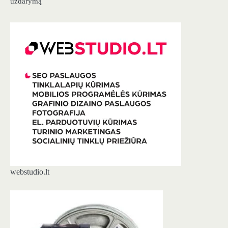
uždarymą
webstudio.lt