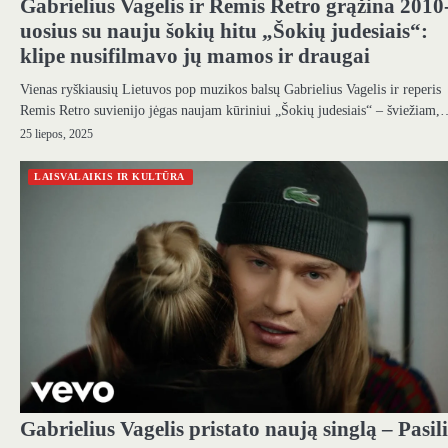
Gabrielius Vagelis ir Remis Retro grąžina 2010
uosius su nauju šokių hitu „Šokių judesiais“:
klipe nusifilmavo jų mamos ir draugai
Vienas ryškiausių Lietuvos pop muzikos balsų Gabrielius Vagelis ir reperis
Remis Retro suvienijo jėgas naujam kūriniui „Šokių judesiais“ – šviežiam
25 liepos, 2025
LAISVALAIKIS IR KULTŪRA
Gabrielius Vagelis pristato naują singlą – Pasil