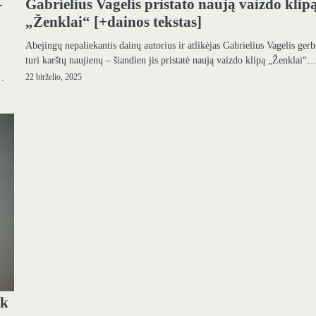
-
Gabrielius Vagelis pristato naują vaizdo klip
„Ženklai“ [+dainos tekstas]
Abejingų nepaliekantis dainų autorius ir atlikėjas Gabrielius Vagelis ger
turi karštų naujienų – šiandien jis pristatė naują vaizdo klipą „Ženklai“
,…
22 birželio, 2025
ik