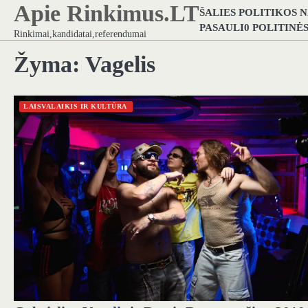
Apie Rinkimus.LT
Skip
ŠALIES POLITIKOS 
to
PASAULI0 POLITINĖ
Rinkimai,kandidatai,referendumai
content
Žyma:
Vagelis
LAISVALAIKIS IR KULTŪRA