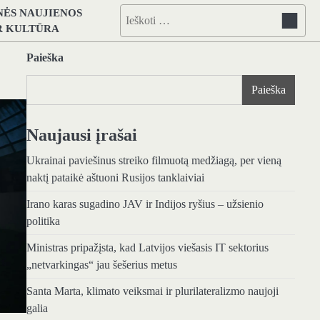
NĖS NAUJIENOS
Ieškoti:
IR KULTŪRA
Paieška
Paieška
Naujausi įrašai
Ukrainai paviešinus streiko filmuotą medžiagą, per vieną
naktį pataikė aštuoni Rusijos tanklaiviai
Irano karas sugadino JAV ir Indijos ryšius – užsienio
politika
Ministras pripažįsta, kad Latvijos viešasis IT sektorius
„netvarkingas“ jau šešerius metus
Santa Marta, klimato veiksmai ir plurilateralizmo naujoji
galia