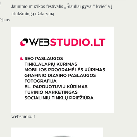
ą
Jaunimo muzikos festivalis „Šiauliai gyvai“ kviečia į
triukšmingą uždarymą
bėjams
…
webstudio.lt