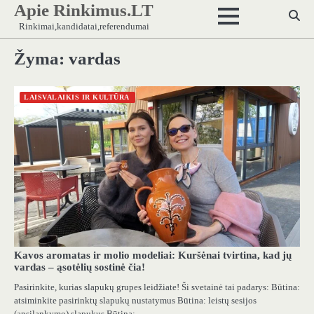
Apie Rinkimus.LT
Skip
to
Rinkimai,kandidatai,referendumai
content
Žyma:
vardas
LAISVALAIKIS IR KULTŪRA
Kavos aromatas ir molio modeliai: Kuršėnai tvirtina, kad jų
vardas – ąsotėlių sostinė čia!
Pasirinkite, kurias slapukų grupes leidžiate! Ši svetainė tai padarys: Būtina:
atsiminkite pasirinktų slapukų nustatymus Būtina: leistų sesijos
(apsilankymo) slapukus Būtina:…