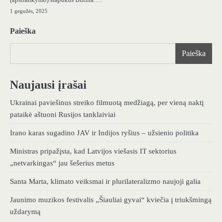
1 gegužės, 2025
Paieška
Paieška
Naujausi įrašai
Ukrainai paviešinus streiko filmuotą medžiagą, per vieną naktį
pataikė aštuoni Rusijos tanklaiviai
Irano karas sugadino JAV ir Indijos ryšius – užsienio politika
Ministras pripažįsta, kad Latvijos viešasis IT sektorius
„netvarkingas“ jau šešerius metus
Santa Marta, klimato veiksmai ir plurilateralizmo naujoji galia
Jaunimo muzikos festivalis „Šiauliai gyvai“ kviečia į triukšmingą
uždarymą