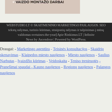
WEBSTUDIO.LT
© SKAITMENINIO MARKETINGO PASLAUGOS. SEO
tekstų rašymas, turinio kūrimas, straipsnių rašymas ir talpinimas į mūsų
valdomas svetaines.the-year]
Apie Rinkimus.LT
| Infinite
News by
Ascendoor
| Powered by
WordPress
.
Draugai: -
Marketingo agentūra
-
Teisinės konsultacijos
-
Skaidrių
skenavimas
-
Klaipedos miesto naujienos
-
Miesto naujienos
-
Saulius
Narbutas
-
Įvaizdžio kūrimas
-
Veidoskaita
-
Teniso treniruotės
-
Pranešimai spaudai -
Kauno naujienos
-
Regionų naujienos
-
Palangos
naujienos