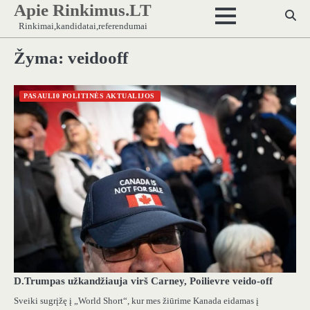
Apie Rinkimus.LT
Skip
to
Rinkimai,kandidatai,referendumai
content
Žyma:
veidooff
PASAULI0 POLITINĖS AKTUALIJOS
D.Trumpas užkandžiauja virš Carney, Poilievre veido-off
Sveiki sugrįžę į „World Short“, kur mes žiūrime Kanada eidamas į