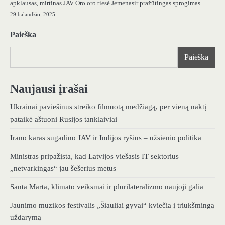
apklausas, mirtinas JAV Oro oro tiesė Jemenasir pražūtingas sprogimas…
29 balandžio, 2025
Paieška
Paieška
Naujausi įrašai
Ukrainai paviešinus streiko filmuotą medžiagą, per vieną naktį
pataikė aštuoni Rusijos tanklaiviai
Irano karas sugadino JAV ir Indijos ryšius – užsienio politika
Ministras pripažįsta, kad Latvijos viešasis IT sektorius
„netvarkingas“ jau šešerius metus
Santa Marta, klimato veiksmai ir plurilateralizmo naujoji galia
Jaunimo muzikos festivalis „Šiauliai gyvai“ kviečia į triukšmingą
uždarymą