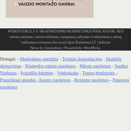
WEBSTUDIO.LT
© SKAITMENINIO MARKETINGO PASLAUGOS. SEO
tekstų rašymas, turinio kūrimas, straipsnių rašymas ir talpinimas į mūsų
valdomas svetaines.the-year]
Apie Rinkimus.LT
| Infinite
News by
Ascendoor
| Powered by
WordPress
.
Draugai: -
Marketingo agentūra
-
Teisinės konsultacijos
-
Skaidrių
skenavimas
-
Klaipedos miesto naujienos
-
Miesto naujienos
-
Saulius
Narbutas
-
Įvaizdžio kūrimas
-
Veidoskaita
-
Teniso treniruotės
-
Pranešimai spaudai -
Kauno naujienos
-
Regionų naujienos
-
Palangos
naujienos