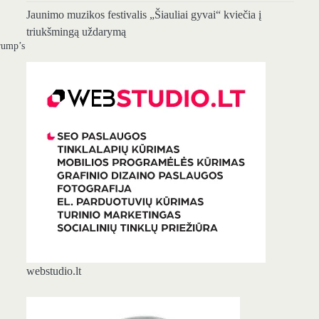
Jaunimo muzikos festivalis „Šiauliai gyvai“ kviečia į
triukšmingą uždarymą
rump’s
webstudio.lt