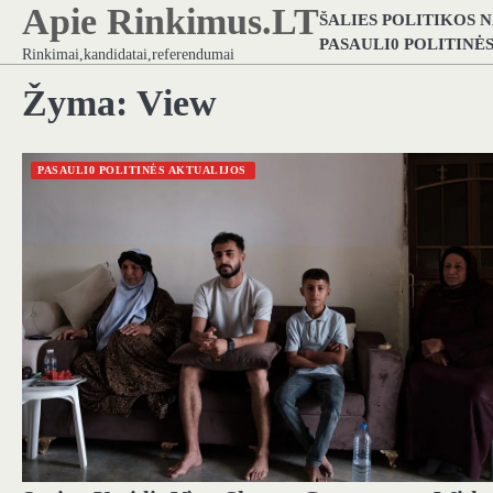
Apie Rinkimus.LT
Skip
ŠALIES POLITIKOS 
to
PASAULI0 POLITINĖ
Rinkimai,kandidatai,referendumai
content
Žyma:
View
PASAULI0 POLITINĖS AKTUALIJOS