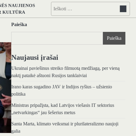
NĖS NAUJIENOS
Ieškoti:
IR KULTŪRA
Paieška
Paieška
Naujausi įrašai
Ukrainai paviešinus streiko filmuotą medžiagą, per vieną
naktį pataikė aštuoni Rusijos tanklaiviai
Irano karas sugadino JAV ir Indijos ryšius – užsienio
politika
Ministras pripažįsta, kad Latvijos viešasis IT sektorius
„netvarkingas“ jau šešerius metus
Santa Marta, klimato veiksmai ir plurilateralizmo naujoji
galia