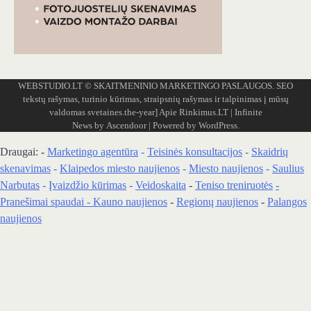
WEBSTUDIO.LT
© SKAITMENINIO MARKETINGO PASLAUGOS. SEO
tekstų rašymas, turinio kūrimas, straipsnių rašymas ir talpinimas į mūsų
valdomas svetaines.the-year]
Apie Rinkimus.LT
| Infinite
News by
Ascendoor
| Powered by
WordPress
.
Draugai: -
Marketingo agentūra
-
Teisinės konsultacijos
-
Skaidrių
skenavimas
-
Klaipedos miesto naujienos
-
Miesto naujienos
-
Saulius
Narbutas
-
Įvaizdžio kūrimas
-
Veidoskaita
-
Teniso treniruotės
-
Pranešimai spaudai -
Kauno naujienos
-
Regionų naujienos
-
Palangos
naujienos