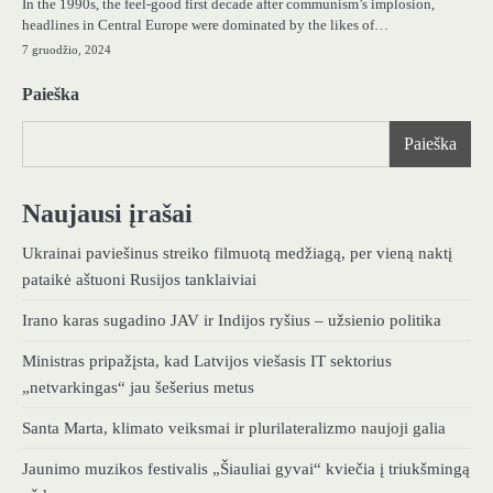
In the 1990s, the feel-good first decade after communism’s implosion,
headlines in Central Europe were dominated by the likes of…
7 gruodžio, 2024
Paieška
Paieška
Naujausi įrašai
Ukrainai paviešinus streiko filmuotą medžiagą, per vieną naktį
pataikė aštuoni Rusijos tanklaiviai
Irano karas sugadino JAV ir Indijos ryšius – užsienio politika
Ministras pripažįsta, kad Latvijos viešasis IT sektorius
„netvarkingas“ jau šešerius metus
Santa Marta, klimato veiksmai ir plurilateralizmo naujoji galia
Jaunimo muzikos festivalis „Šiauliai gyvai“ kviečia į triukšmingą