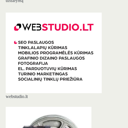
uždarymą
webstudio.lt