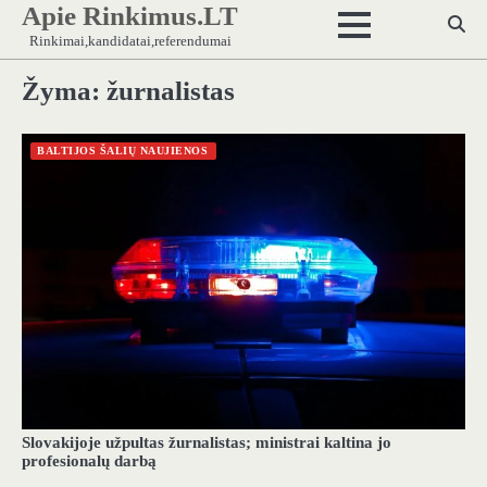
Apie Rinkimus.LT
Skip
to
Rinkimai,kandidatai,referendumai
content
Žyma:
žurnalistas
BALTIJOS ŠALIŲ NAUJIENOS
Slovakijoje užpultas žurnalistas; ministrai kaltina jo
profesionalų darbą