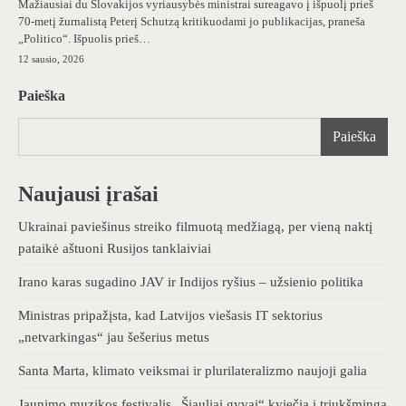
Mažiausiai du Slovakijos vyriausybės ministrai sureagavo į išpuolį prieš
70-metį žurnalistą Peterį Schutzą kritikuodami jo publikacijas, praneša
„Politico“. Išpuolis prieš…
12 sausio, 2026
Paieška
Paieška
Naujausi įrašai
Ukrainai paviešinus streiko filmuotą medžiagą, per vieną naktį
pataikė aštuoni Rusijos tanklaiviai
Irano karas sugadino JAV ir Indijos ryšius – užsienio politika
Ministras pripažįsta, kad Latvijos viešasis IT sektorius
„netvarkingas“ jau šešerius metus
Santa Marta, klimato veiksmai ir plurilateralizmo naujoji galia
Jaunimo muzikos festivalis „Šiauliai gyvai“ kviečia į triukšmingą