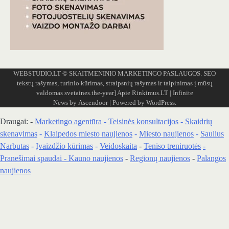
WEBSTUDIO.LT
© SKAITMENINIO MARKETINGO PASLAUGOS. SEO
tekstų rašymas, turinio kūrimas, straipsnių rašymas ir talpinimas į mūsų
valdomas svetaines.the-year]
Apie Rinkimus.LT
| Infinite
News by
Ascendoor
| Powered by
WordPress
.
Draugai: -
Marketingo agentūra
-
Teisinės konsultacijos
-
Skaidrių
skenavimas
-
Klaipedos miesto naujienos
-
Miesto naujienos
-
Saulius
Narbutas
-
Įvaizdžio kūrimas
-
Veidoskaita
-
Teniso treniruotės
-
Pranešimai spaudai -
Kauno naujienos
-
Regionų naujienos
-
Palangos
naujienos