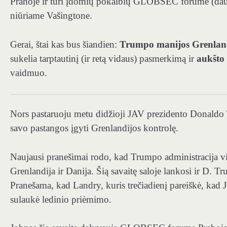
Prahoje ir turi įdomių pokalbių GLOBSEC forume (daugia
niūriame Vašingtone.
Gerai, štai kas bus šiandien:
Trumpo manijos Grenland
sukelia tarptautinį (ir retą vidaus) pasmerkimą ir
aukšto
vaidmuo.
Nors pastaruoju metu didžioji JAV prezidento Donaldo T
savo pastangos įgyti Grenlandijos kontrolę.
Naujausi pranešimai rodo, kad Trumpo administracija vi
Grenlandija ir Danija. Šią savaitę saloje lankosi ir D. T
Pranešama, kad Landry, kuris trečiadienį pareiškė, kad J
sulaukė ledinio priėmimo.