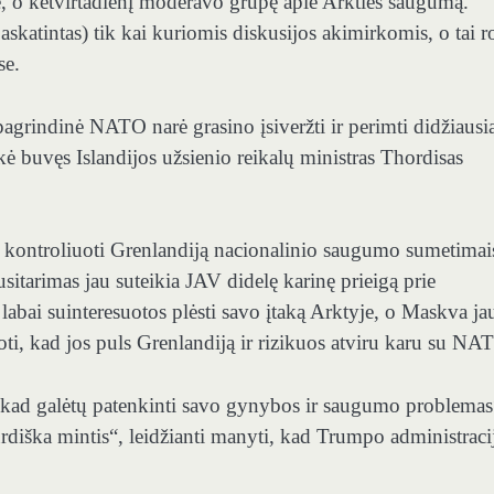
 o ketvirtadienį moderavo grupę apie Arkties saugumą.
katintas) tik kai kuriomis diskusijos akimirkomis, o tai r
se.
i pagrindinė NATO narė grasino įsiveržti ir perimti didžiausi
akė buvęs Islandijos užsienio reikalų ministras Thordisas
 kontroliuoti Grenlandiją nacionalinio saugumo sumetimais
usitarimas jau suteikia JAV didelę karinę prieigą prie
labai suinteresuotos plėsti savo įtaką Arktyje, o Maskva jau
oti, kad jos puls Grenlandiją ir rizikuos atviru karu su NA
 kad galėtų patenkinti savo gynybos ir saugumo problemas
bsurdiška mintis“, leidžianti manyti, kad Trumpo administraci