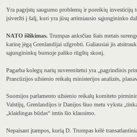
Yra pagrįstų saugumo problemų ir poreikių investicijų tok
įsiveržti į šalį, kuri yra jūsų artimiausio sąjungininko dal
NATO išlikimas.
Trumpas anksčiau šiais metais sureng
karinę jėgą Grenlandijai užgrobti. Galiausiai jis atsit
sąjungininkų burnoje paliko rūgštų skonį.
Pagarba kolegų narių suverenitetui yra „pagrindinis princ
Prancūzijos užsienio reikalų ministerijos analizės, planav
Suomijos parlamento užsienio reikalų komiteto pirmini
Valstijų, Grenlandijos ir Danijos šiuo metu vyksta „tinka
„klaidingas būdas“ imtis šio klausimo.
Nepaisant įtampos, kurią D. Trumpas kėlė transatlantinia