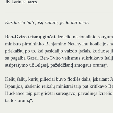
JK karines bazes.
Kas turėtų būti jūsų radare, jei to dar nėra.
Ben-Gviro teismų ginčai.
Izraelio nacionalinio saugumo
ministro pirmininko Benjamino Netanyahu koalicijos na
priekaištų po to, kai pasidalijo vaizdo įrašais, kuriuose ji
su pagalba Gazai. Ben-Gviro veiksmus sukritikavo Italij
atsiprašymo už „elgesį, pažeidžiantį žmogaus orumą“.
Kelių šalių, kurių piliečiai buvo flotilės dalis, įskaitant
Ispanijos, užsienio reikalų ministrai taip pat kritikav
Huckabee taip pat griežtai sureagavo, pavadinęs Izraelio
tautos orumą“.