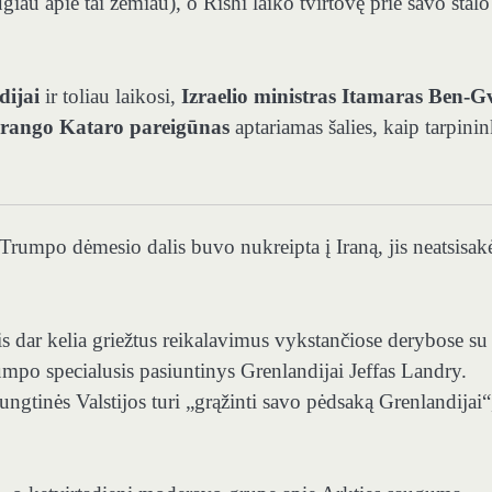
u apie tai žemiau), o Rishi laiko tvirtovę prie savo stalo
ijai
ir toliau laikosi,
Izraelio ministras Itamaras Ben-G
 rango Kataro pareigūnas
aptariamas šalies, kaip tarpini
rumpo dėmesio dalis buvo nukreipta į Iraną, jis neatsisak
s dar kelia griežtus reikalavimus vykstančiose derybose su
rumpo specialusis pasiuntinys Grenlandijai Jeffas Landry.
ungtinės Valstijos turi „grąžinti savo pėdsaką Grenlandijai“