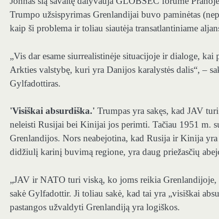
Johnas šią savaitę dalyvauja GLOBSEC forume Prahoje,
Trumpo užsispyrimas Grenlandijai buvo paminėtas (nepas
kaip ši problema ir toliau siautėja transatlantiniame aljan
„Vis dar esame siurrealistinėje situacijoje ir dialoge, ka
Arkties valstybę, kuri yra Danijos karalystės dalis“, – s
Gylfadottiras.
'Visiškai absurdiška.'
Trumpas yra sakęs, kad JAV turi
neleisti Rusijai bei Kinijai jos perimti. Tačiau 1951 m. s
Grenlandijos. Nors neabejotina, kad Rusija ir Kinija yra 
didžiulį karinį buvimą regione, yra daug priežasčių abej
„JAV ir NATO turi viską, ko joms reikia Grenlandijoje,
sakė Gylfadottir. Ji toliau sakė, kad tai yra „visiškai a
pastangos užvaldyti Grenlandiją yra logiškos.