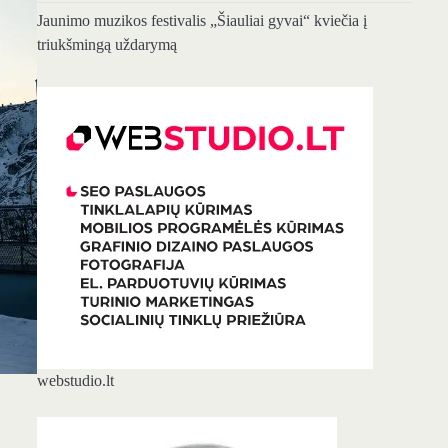
Jaunimo muzikos festivalis „Šiauliai gyvai“ kviečia į
triukšmingą uždarymą
webstudio.lt