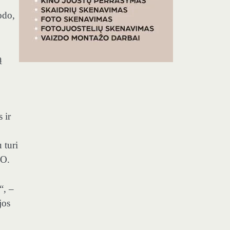
odo,
ą
 ir
 turi
TO.
“, –
jos