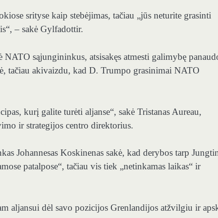
iose srityse kaip stebėjimas, tačiau „jūs neturite grasinti
is“, – sakė Gylfadottir.
ė NATO sąjungininkus, atsisakęs atmesti galimybę panaudo
raukė, tačiau akivaizdu, kad D. Trumpo grasinimai NATO
ipas, kurį galite turėti aljanse“, sakė Tristanas Aureau,
imo ir strategijos centro direktorius.
nkas Johannesas Koskinenas sakė, kad derybos tarp Jungti
mose patalpose“, tačiau vis tiek „netinkamas laikas“ ir
m aljansui dėl savo pozicijos Grenlandijos atžvilgiu ir apsk