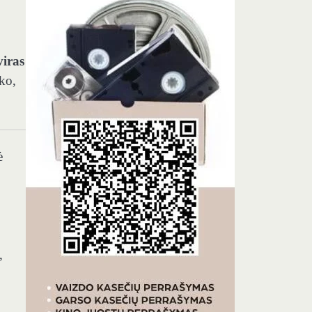
viras
nko,
ė
,