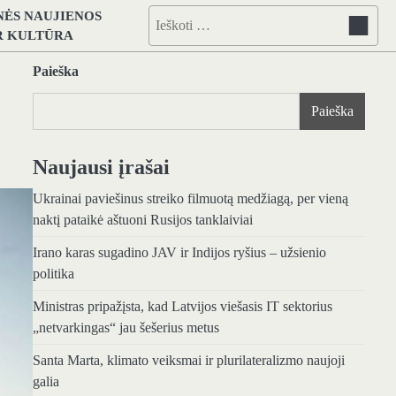
NĖS NAUJIENOS
Ieškoti:
IR KULTŪRA
Paieška
Paieška
Naujausi įrašai
Ukrainai paviešinus streiko filmuotą medžiagą, per vieną
naktį pataikė aštuoni Rusijos tanklaiviai
Irano karas sugadino JAV ir Indijos ryšius – užsienio
politika
Ministras pripažįsta, kad Latvijos viešasis IT sektorius
„netvarkingas“ jau šešerius metus
Santa Marta, klimato veiksmai ir plurilateralizmo naujoji
galia