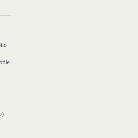
lio
otile
o
o)