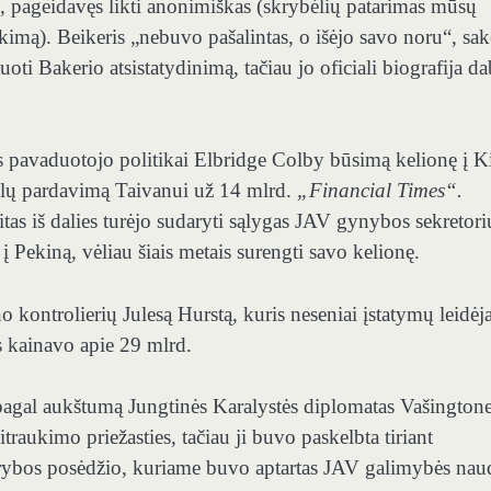
, pageidavęs likti anonimiškas (skrybėlių patarimas mūsų
imą). Beikeris „nebuvo pašalintas, o išėjo savo noru“, sak
ti Bakerio atsistatydinimą, tačiau jo oficiali biografija da
 pavaduotojo politikai Elbridge Colby būsimą kelionę į Ki
nklų pardavimą Taivanui už 14 mlrd.
„Financial Times“.
tas iš dalies turėjo sudaryti sąlygas JAV gynybos sekretori
į Pekiną, vėliau šiais metais surengti savo kelionę.
 kontrolierių Julesą Hurstą, kuris neseniai įstatymų leidė
 kainavo apie 29 mlrd.
agal aukštumą Jungtinės Karalystės diplomatas Vašingtone
traukimo priežasties, tačiau ji buvo paskelbta tiriant
rybos posėdžio, kuriame buvo aptartas JAV galimybės nau