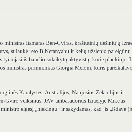
 ministras Itamaras Ben-Gviras, kraštutinių dešiniųjų Izrae
rys, sulaukė reto B.Netanyahu ir kelių užsienio pareigūnų
s tyčiojasi iš Izraelio sulaikytų aktyvistų, kurie plaukiojo fl
os ministras pirmininkas Giorgia Meloni, kuris pareikalav
 Jungtinės Karalystės, Australijos, Naujosios Zelandijos ir
o Ben-Gviro veiksmus. JAV ambasadorius Izraelyje Mike'as
 ministro elgesį „niekingu“ ir sakydamas, kad jis „išdavė (j