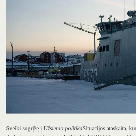
Sveiki sugrįžę į
Užsienio politika
Situacijos ataskaita, ku