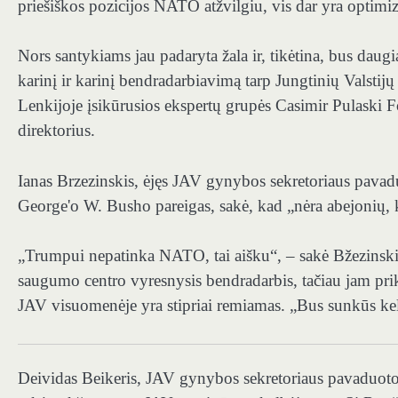
priešiškos pozicijos NATO atžvilgiu, vis dar yra optimizm
Nors santykiams jau padaryta žala ir, tikėtina, bus daug
karinį ir karinį bendradarbiavimą tarp Jungtinių Valsti
Lenkijoje įsikūrusios ekspertų grupės Casimir Pulaski 
direktorius.
Ianas Brzezinskis, ėjęs JAV gynybos sekretoriaus pava
George'o W. Busho pareigas, sakė, kad „nėra abejonių,
„Trumpui nepatinka NATO, tai aišku“, – sakė Bžezinskis,
saugumo centro vyresnysis bendradarbis, tačiau jam prik
JAV visuomenėje yra stipriai remiamas. „Bus sunkūs keleri
Deividas Beikeris, JAV gynybos sekretoriaus pavaduotoj