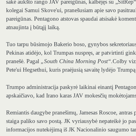
sakė aukšto rango JAV pareigūnas, kalbėjęs su „SitRep“
kolegai Samui Skove'ui, pranešusiam apie savo pasitrauk
pareigūnas. Pentagono atstovas spaudai atsisakė komentuo
atnaujinta į būtąjį laiką.
Tuo tarpu būsimojo Bakerio boso, gynybos sekretoriaus
Pekinas atidėjo, kol Trumpas nuspręs, ar patvirtinti gi
pranešė. Pagal
„South China Morning Post“.
Colby vizi
Pete'ui Hegsethui, kuris praėjusią savaitę lydėjo Trumpą 
Trumpo administracija paskyrė laikinai einantį Pentagono
apskaičiavo, kad Irano karas JAV mokesčių mokėtojams
Remiantis daugybe pranešimų, Jamesas Roscoe, antras p
staiga paliko savo postą. JK vyriausybė nepateikė jo pasi
informacijos nutekėjimą iš JK Nacionalinio saugumo ta