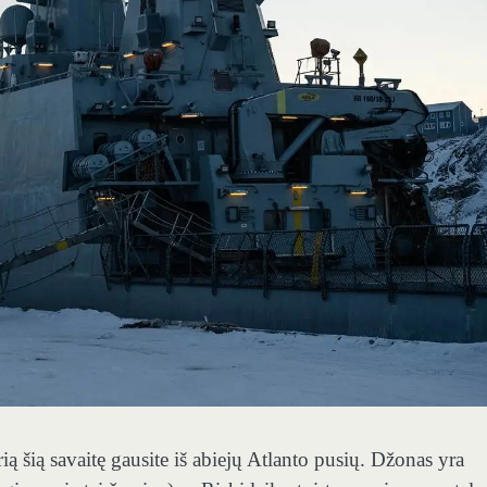
rią šią savaitę gausite iš abiejų Atlanto pusių. Džonas yra