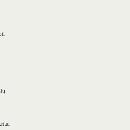
ti
nių
ritai