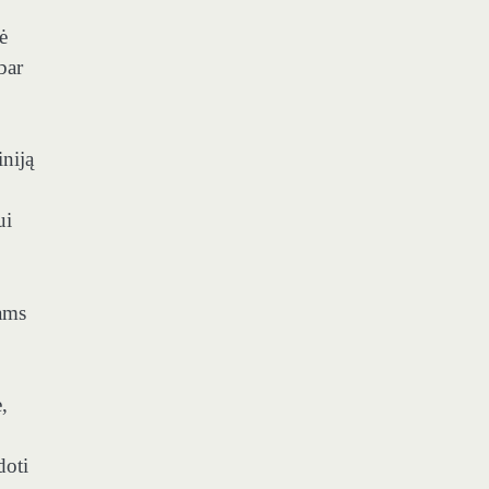
ė
bar
niją
ui
jams
,
doti