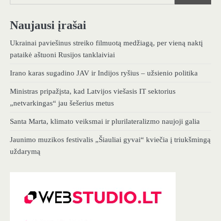
Naujausi įrašai
Ukrainai paviešinus streiko filmuotą medžiagą, per vieną naktį
pataikė aštuoni Rusijos tanklaiviai
Irano karas sugadino JAV ir Indijos ryšius – užsienio politika
Ministras pripažįsta, kad Latvijos viešasis IT sektorius
„netvarkingas“ jau šešerius metus
Santa Marta, klimato veiksmai ir plurilateralizmo naujoji galia
Jaunimo muzikos festivalis „Šiauliai gyvai“ kviečia į triukšmingą
uždarymą