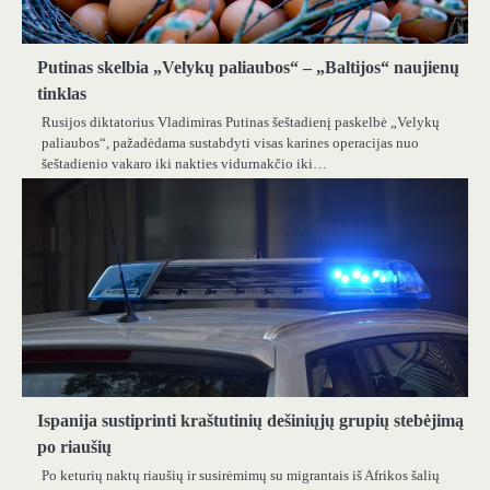
Putinas skelbia „Velykų paliaubos“ – „Baltijos“ naujienų
tinklas
Rusijos diktatorius Vladimiras Putinas šeštadienį paskelbė „Velykų
paliaubos“, pažadėdama sustabdyti visas karines operacijas nuo
šeštadienio vakaro iki nakties vidurnakčio iki…
Ispanija sustiprinti kraštutinių dešiniųjų grupių stebėjimą
po riaušių
Po keturių naktų riaušių ir susirėmimų su migrantais iš Afrikos šalių