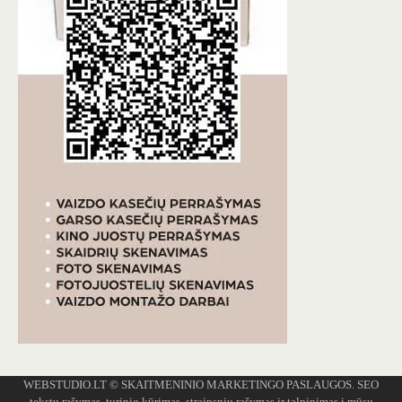
WEBSTUDIO.LT
© SKAITMENINIO MARKETINGO PASLAUGOS. SEO
tekstų rašymas, turinio kūrimas, straipsnių rašymas ir talpinimas į mūsų