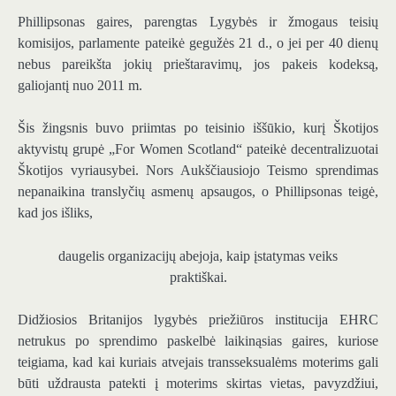
Phillipsonas gaires, parengtas Lygybės ir žmogaus teisių
komisijos, parlamente pateikė gegužės 21 d., o jei per 40 dienų
nebus pareikšta jokių prieštaravimų, jos pakeis kodeksą,
galiojantį nuo 2011 m.
Šis žingsnis buvo priimtas po teisinio iššūkio, kurį Škotijos
aktyvistų grupė „For Women Scotland“ pateikė decentralizuotai
Škotijos vyriausybei. Nors Aukščiausiojo Teismo sprendimas
nepanaikina translyčių asmenų apsaugos, o Phillipsonas teigė,
kad jos išliks,
daugelis organizacijų abejoja, kaip įstatymas veiks
praktiškai.
Didžiosios Britanijos lygybės priežiūros institucija EHRC
netrukus po sprendimo paskelbė laikinąsias gaires, kuriose
teigiama, kad kai kuriais atvejais transseksualėms moterims gali
būti uždrausta patekti į moterims skirtas vietas, pavyzdžiui,