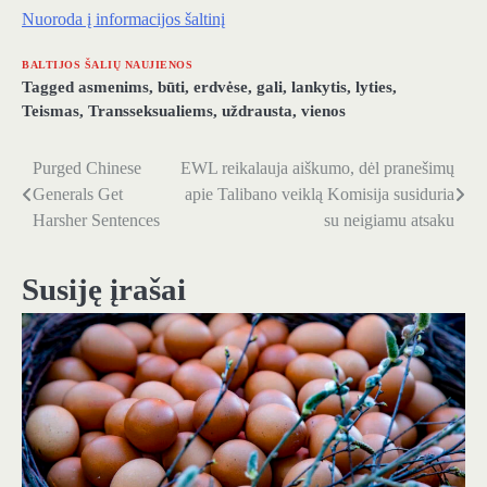
Nuoroda į informacijos šaltinį
BALTIJOS ŠALIŲ NAUJIENOS
Tagged
asmenims
,
būti
,
erdvėse
,
gali
,
lankytis
,
lyties
,
Teismas
,
Transseksualiems
,
uždrausta
,
vienos
Purged Chinese
EWL reikalauja aiškumo, dėl pranešimų
Navigacija
Generals Get
apie Talibano veiklą Komisija susiduria
tarp
Harsher Sentences
su neigiamu atsaku
įrašų
Susiję įrašai