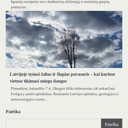
Ispanija sustiprins savo kraštutinių dešiniųjų ir rasistinių grupių
padarytus…
Latvijoje tęsiasi šaltas ir šlapias pavasaris – kai kuriose
vietose tikimasi sniego dangos
Pirmadienį, balandžio 7 d., Dangus išliks debesuotas, tik retkarčiais
žvelgia į saulės spindulius. Remiantis Latvijos aplinkos, geologijos ir
meteorologijos centro…
Paieška
Paieška