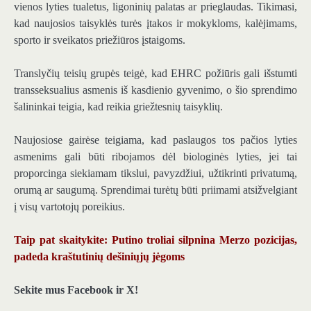
vienos lyties tualetus, ligoninių palatas ar prieglaudas. Tikimasi,
kad naujosios taisyklės turės įtakos ir mokykloms, kalėjimams,
sporto ir sveikatos priežiūros įstaigoms.
Translyčių teisių grupės teigė, kad EHRC požiūris gali išstumti
transseksualius asmenis iš kasdienio gyvenimo, o šio sprendimo
šalininkai teigia, kad reikia griežtesnių taisyklių.
Naujosiose gairėse teigiama, kad paslaugos tos pačios lyties
asmenims gali būti ribojamos dėl biologinės lyties, jei tai
proporcinga siekiamam tikslui, pavyzdžiui, užtikrinti privatumą,
orumą ar saugumą. Sprendimai turėtų būti priimami atsižvelgiant
į visų vartotojų poreikius.
Taip pat skaitykite: Putino troliai silpnina Merzo pozicijas,
padeda kraštutinių dešiniųjų jėgoms
Sekite mus Facebook ir X!