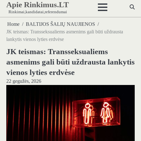
Apie Rinkimus.LT
Skip
to
Rinkimai,kandidatai,referendumai
content
Home
BALTIJOS ŠALIŲ NAUJIENOS
JK teismas: Transseksualiems asmenims gali būti uždrausta
lankytis vienos lyties erdvėse
JK teismas: Transseksualiems
asmenims gali būti uždrausta lankytis
vienos lyties erdvėse
22 gegužės, 2026