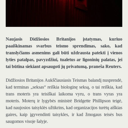
Naujasis Didžiosios Britanijos įstatymas, kuriuo
paaiškinamas svarbus teismo sprendimas, sako, kad
translyčiams asmenims gali būti uždrausta patekti į vienos
lyties patalpas, pavyzdžiui, tualetus ar ligoninių palatas, jei
tai būtina siekiant apsaugoti jų privatumą, praneša Reuters.
Didžiosios Britanijos Aukščiausiasis Teismas balandį nusprendė,
kad terminas „seksas“ reiškia biologinę seksą, o tai reiškia, kad
trans moteris yra teisiškai laikoma vyru, o trans vyras yra
moteris. Moterų ir lygybės ministrė Bridgette Phillipson teigė,
kad naujosios taisyklės užtikrins, kad organizacijos turėtų aiškias
gaires, kaip įgyvendinti taisykles, ir kad žmogaus teisės bus
saugomos visoje šalyje.