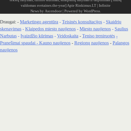
valdomas svetaines.the-year]
Apie Rinkimus.LT
| Infinite
News by
Ascendoor
| Powered by
WordPress
.
Draugai: -
Marketingo agentūra
-
Teisinės konsultacijos
-
Skaidrių
skenavimas
-
Klaipedos miesto naujienos
-
Miesto naujienos
-
Saulius
Narbutas
-
Įvaizdžio kūrimas
-
Veidoskaita
-
Teniso treniruotės
-
Pranešimai spaudai -
Kauno naujienos
-
Regionų naujienos
-
Palangos
naujienos