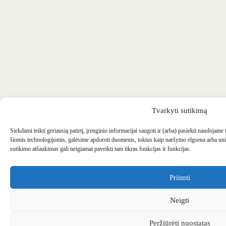
Tvarkyti sutikimą
Siekdami teikti geriausią patirtį, įrenginio informacijai saugoti ir (arba) pasiekti naudojame
šiomis technologijomis, galėsime apdoroti duomenis, tokius kaip naršymo elgsena arba uni
sutikimo atšaukimas gali neigiamai paveikti tam tikras funkcijas ir funkcijas.
Priimti
Neigti
Peržiūrėti nuostatas