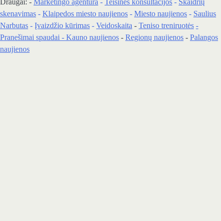
Draugai: -
Marketingo agentūra
-
Teisinės konsultacijos
-
Skaidrių
skenavimas
-
Klaipedos miesto naujienos
-
Miesto naujienos
-
Saulius
Narbutas
-
Įvaizdžio kūrimas
-
Veidoskaita
-
Teniso treniruotės
-
Pranešimai spaudai -
Kauno naujienos
-
Regionų naujienos
-
Palangos
naujienos