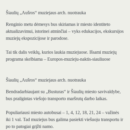
Šiaulių „Aušros“ muziejaus arch. nuotrauka
Renginio metu dėmesys bus skiriamas ir miesto identiteto
aktualizavimui, istorinei atminčiai – vyks edukacijos, ekskursijos
muziejų ekspozicijose ir parodose.
Tai tik dalis veiklų, kurios laukia muziejuose. Išsami muziejų
programa skelbiama – Europos-muzieju-naktis-siauliuose
Šiaulių „Aušros“ muziejaus arch. nuotrauka
Bendradarbiaujant su „Busturas“ ir Šiaulių miesto savivaldybe,
bus prailgintas viešojo transporto maršrutų darbo laikas.
Populiariausi miesto autobusai – 1, 4, 12, 18, 21, 24 – važinės
iki 1 val. Tad muziejus bus galima pasiekti viešuoju transportu ir
po to patogiai grįžti namo.