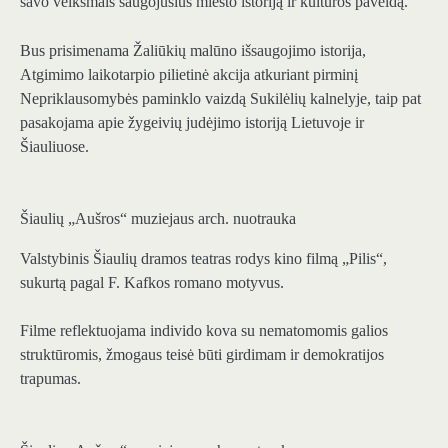
savo veiksmais saugojusius miesto istoriją ir kultūros paveldą.
Bus prisimenama Žaliūkių malūno išsaugojimo istorija,
Atgimimo laikotarpio pilietinė akcija atkuriant pirminį
Nepriklausomybės paminklo vaizdą Sukilėlių kalnelyje, taip pat
pasakojama apie žygeivių judėjimo istoriją Lietuvoje ir
Šiauliuose.
Šiaulių „Aušros“ muziejaus arch. nuotrauka
Valstybinis Šiaulių dramos teatras rodys kino filmą „Pilis“,
sukurtą pagal F. Kafkos romano motyvus.
Filme reflektuojama individo kova su nematomomis galios
struktūromis, žmogaus teisė būti girdimam ir demokratijos
trapumas.