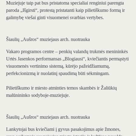
Muziejuje taip pat bus pristatoma specialiai renginiui parengta
paroda „Išgirsti“, protestą pristatanti kaip pilietiškumo formą ir
galimybę viešai ginti visuomenei svarbias vertybes.
Šiaulių „Aušros“ muziejaus arch. nuotrauka
Vakaro programos centre – penkių valandų trukmės menininkės
Urtės Jasenkos performansas „Blogiausi“, kviečiantis permąstyti
visuomenės vertinimo sistemą, kūrėjo pažeidžiamumą,
perfekcionizmą ir nuolatinį spaudimą būti sėkmingam.
Pilietiškumo ir miesto atminties temos skambės ir Žaliūkių
malūnininko sodyboje-muziejuje.
Šiaulių „Aušros“ muziejaus arch. nuotrauka
Lankytojai bus kviečiami į gyvus pasakojimus apie žmones,