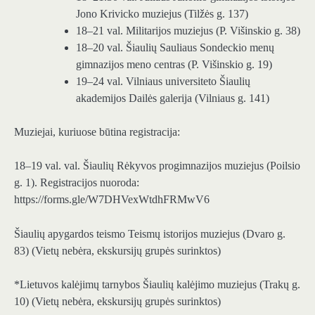
Jono Krivicko muziejus (Tilžės g. 137)
18–21 val. Militarijos muziejus (P. Višinskio g. 38)
18–20 val. Šiaulių Sauliaus Sondeckio menų
gimnazijos meno centras (P. Višinskio g. 19)
19–24 val. Vilniaus universiteto Šiaulių
akademijos Dailės galerija (Vilniaus g. 141)
Muziejai, kuriuose būtina registracija:
18–19 val. val. Šiaulių Rėkyvos progimnazijos muziejus (Poilsio
g. 1). Registracijos nuoroda:
https://forms.gle/W7DHVexWtdhFRMwV6
Šiaulių apygardos teismo Teismų istorijos muziejus (Dvaro g.
83) (Vietų nebėra, ekskursijų grupės surinktos)
*Lietuvos kalėjimų tarnybos Šiaulių kalėjimo muziejus (Trakų g.
10) (Vietų nebėra, ekskursijų grupės surinktos)