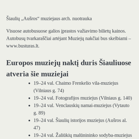
Šiaulių „Aušros“ muziejaus arch. nuotrauka
Visuose autobusuose galios įprastos važiavimo bilietų kainos.
Autobusų tvarkaraščiai artėjant Muziejų nakčiai bus skelbiami –
www.busturas.lt.
Europos muziejų naktį duris Šiauliuose
atveria šie muziejai
19–24 val. Chaimo Frenkelio vila-muziejus
(Vilniaus g. 74)
19–24 val. Fotografijos muziejus (Vilniaus g. 140)
19–24 val. Venclauskių namai-muziejus (Vytauto
g. 89)
19–24 val. Šiaulių istorijos muziejus (Aušros al.
47)
19–24 val. Žaliūkių malūnininko sodyba-muziejus