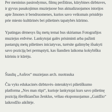
Per meninius pasirodymus, filmų peržiūras, kūrybines dirbtuves,
ir gyvus pasakojimus muziejuose bus aktualizuojamos istorijos
apie žmones ir bendruomenes, kurios savo veiksmais prisidėjo
prie miesto kultūrinės bei pilietinės tapatybės kūrimo.
Ypatingas dėmesys šių metų temai bus skiriamas Fotografijos
muziejus erdvėse. Lankytojai galės prisiminti arba pažinti
pastarųjų metų pilietines iniciatyvas, turėsite galimybę išsakyti
savo poziciją bei permąstyti, kas šiandien laikoma kokybišku
kūriniu ir kūrėju.
Šiaulių „Aušros“ muziejaus arch. nuotrauka
Čia vyks edukacinės dirbtuvės–interaktyvi pilietiškumo
platforma „Nes man rūpi“, kurioje lankytojai kurs savo pilietinę
poziciją išreiškiančius ženklus, vėliau eksponuojamus „Gaidžio“
laikrodžio aikštėje.