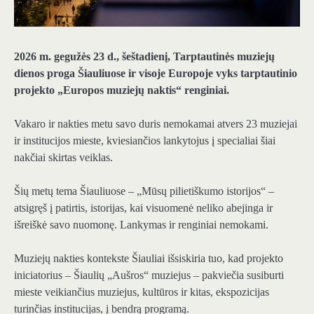
2026 m. gegužės 23 d., šeštadienį, Tarptautinės muziejų
dienos proga Šiauliuose ir visoje Europoje vyks tarptautinio
projekto „Europos muziejų naktis“ renginiai.
Vakaro ir nakties metu savo duris nemokamai atvers 23 muziejai
ir institucijos mieste, kviesiančios lankytojus į specialiai šiai
nakčiai skirtas veiklas.
Šių metų tema Šiauliuose – „Mūsų pilietiškumo istorijos“ –
atsigręš į patirtis, istorijas, kai visuomenė neliko abejinga ir
išreiškė savo nuomonę. Lankymas ir renginiai nemokami.
Muziejų nakties kontekste Šiauliai išsiskiria tuo, kad projekto
iniciatorius – Šiaulių „Aušros“ muziejus – pakviečia susiburti
mieste veikiančius muziejus, kultūros ir kitas, ekspozicijas
turinčias institucijas, į bendrą programą.