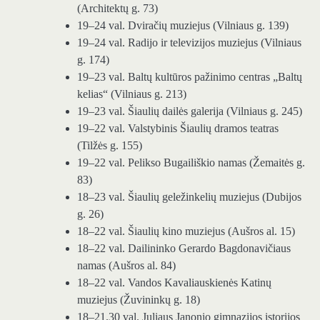
(Architektų g. 73)
19–24 val. Dviračių muziejus (Vilniaus g. 139)
19–24 val. Radijo ir televizijos muziejus (Vilniaus
g. 174)
19–23 val. Baltų kultūros pažinimo centras „Baltų
kelias“ (Vilniaus g. 213)
19–23 val. Šiaulių dailės galerija (Vilniaus g. 245)
19–22 val. Valstybinis Šiaulių dramos teatras
(Tilžės g. 155)
19–22 val. Pelikso Bugailiškio namas (Žemaitės g.
83)
18–23 val. Šiaulių geležinkelių muziejus (Dubijos
g. 26)
18–22 val. Šiaulių kino muziejus (Aušros al. 15)
18–22 val. Dailininko Gerardo Bagdonavičiaus
namas (Aušros al. 84)
18–22 val. Vandos Kavaliauskienės Katinų
muziejus (Žuvininkų g. 18)
18–21.30 val. Juliaus Janonio gimnazijos istorijos