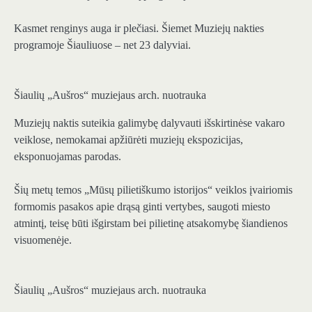
Kasmet renginys auga ir plečiasi. Šiemet Muziejų nakties
programoje Šiauliuose – net 23 dalyviai.
Šiaulių „Aušros“ muziejaus arch. nuotrauka
Muziejų naktis suteikia galimybę dalyvauti išskirtinėse vakaro
veiklose, nemokamai apžiūrėti muziejų ekspozicijas,
eksponuojamas parodas.
Šių metų temos „Mūsų pilietiškumo istorijos“ veiklos įvairiomis
formomis pasakos apie drąsą ginti vertybes, saugoti miesto
atmintį, teisę būti išgirstam bei pilietinę atsakomybę šiandienos
visuomenėje.
Šiaulių „Aušros“ muziejaus arch. nuotrauka