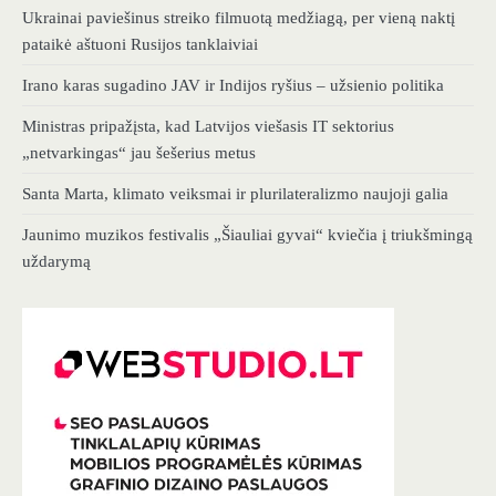
Ukrainai paviešinus streiko filmuotą medžiagą, per vieną naktį
pataikė aštuoni Rusijos tanklaiviai
Irano karas sugadino JAV ir Indijos ryšius – užsienio politika
Ministras pripažįsta, kad Latvijos viešasis IT sektorius
„netvarkingas“ jau šešerius metus
Santa Marta, klimato veiksmai ir plurilateralizmo naujoji galia
Jaunimo muzikos festivalis „Šiauliai gyvai“ kviečia į triukšmingą
uždarymą