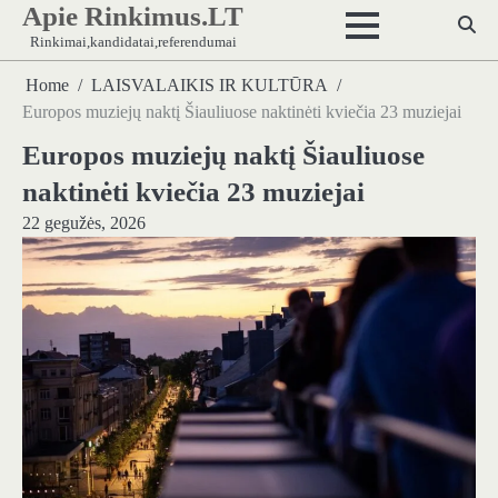
Apie Rinkimus.LT
Skip
to
Rinkimai,kandidatai,referendumai
content
Home
LAISVALAIKIS IR KULTŪRA
Europos muziejų naktį Šiauliuose naktinėti kviečia 23 muziejai
Europos muziejų naktį Šiauliuose
naktinėti kviečia 23 muziejai
22 gegužės, 2026