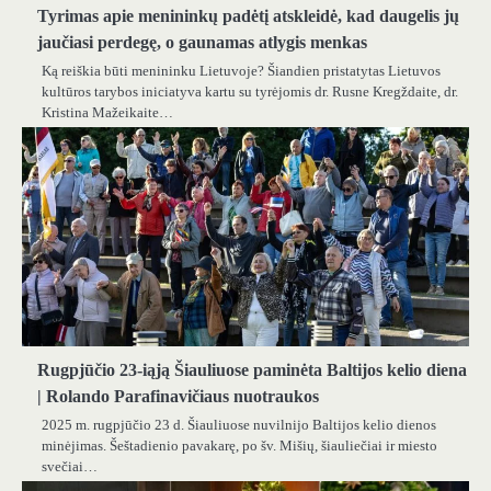
Tyrimas apie menininkų padėtį atskleidė, kad daugelis jų
jaučiasi perdegę, o gaunamas atlygis menkas
Ką reiškia būti menininku Lietuvoje? Šiandien pristatytas Lietuvos
kultūros tarybos iniciatyva kartu su tyrėjomis dr. Rusne Kregždaite, dr.
Kristina Mažeikaite…
Rugpjūčio 23-iąją Šiauliuose paminėta Baltijos kelio diena
| Rolando Parafinavičiaus nuotraukos
2025 m. rugpjūčio 23 d. Šiauliuose nuvilnijo Baltijos kelio dienos
minėjimas. Šeštadienio pavakarę, po šv. Mišių, šiauliečiai ir miesto
svečiai…