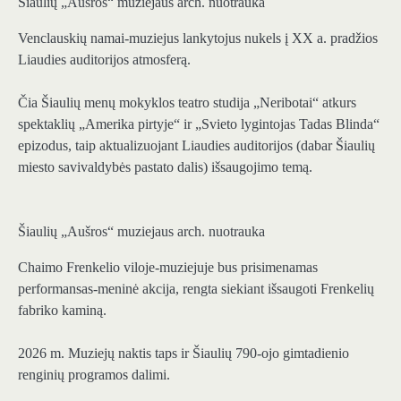
Šiaulių „Aušros“ muziejaus arch. nuotrauka
Venclauskių namai-muziejus lankytojus nukels į XX a. pradžios
Liaudies auditorijos atmosferą.
Čia Šiaulių menų mokyklos teatro studija „Neribotai“ atkurs
spektaklių „Amerika pirtyje“ ir „Svieto lygintojas Tadas Blinda“
epizodus, taip aktualizuojant Liaudies auditorijos (dabar Šiaulių
miesto savivaldybės pastato dalis) išsaugojimo temą.
Šiaulių „Aušros“ muziejaus arch. nuotrauka
Chaimo Frenkelio viloje-muziejuje bus prisimenamas
performansas-meninė akcija, rengta siekiant išsaugoti Frenkelių
fabriko kaminą.
2026 m. Muziejų naktis taps ir Šiaulių 790-ojo gimtadienio
renginių programos dalimi.