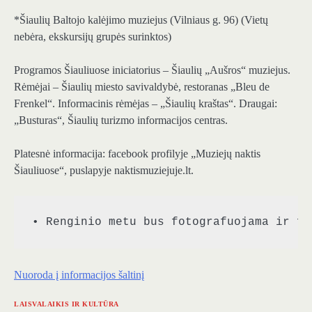
*Šiaulių Baltojo kalėjimo muziejus (Vilniaus g. 96) (Vietų
nebėra, ekskursijų grupės surinktos)
Programos Šiauliuose iniciatorius – Šiaulių „Aušros“ muziejus.
Rėmėjai – Šiaulių miesto savivaldybė, restoranas „Bleu de
Frenkel“. Informacinis rėmėjas – „Šiaulių kraštas“. Draugai:
„Busturas“, Šiaulių turizmo informacijos centras.
Platesnė informacija: facebook profilyje „Muziejų naktis
Šiauliuose“, puslapyje naktismuziejuje.lt.
• Renginio metu bus fotografuojama ir fi
Nuoroda į informacijos šaltinį
LAISVALAIKIS IR KULTŪRA