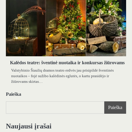
Kalėdos teatre: šventinė nuotaika ir konkursas žiūrovams
Valstybinio Šiaulių dramos teatro erdvės jau prisipildė šventinės
nuotaikos – fojė sužibo kalėdinės eglutės, o kartu prasidėjo ir
žiūrovams skirtas…
Paieška
Paieška
Naujausi įrašai