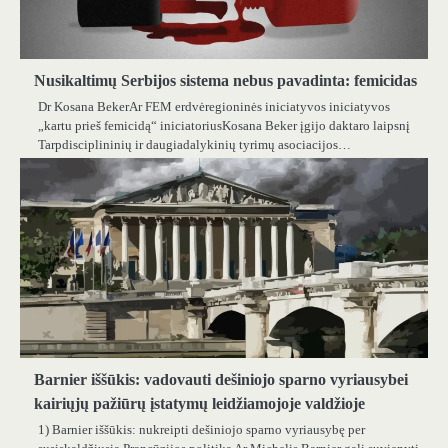
Nusikaltimų Serbijos sistema nebus pavadinta: femicidas
Dr Kosana BekerAr FEM erdvėregioninės iniciatyvos iniciatyvos
„kartu prieš femicidą“ iniciatoriusKosana Beker įgijo daktaro laipsnį
Tarpdisciplininių ir daugiadalykinių tyrimų asociacijos…
Barnier iššūkis: vadovauti dešiniojo sparno vyriausybei
kairiųjų pažiūrų įstatymų leidžiamojoje valdžioje
1) Barnier iššūkis: nukreipti dešiniojo sparno vyriausybę per