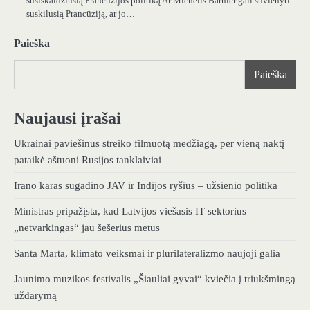
susiskaldžiusią Prancūzijos politiką Ar Michelis Barnier gali suvienyti
suskilusią Prancūziją, ar jo…
Paieška
Paieška
Naujausi įrašai
Ukrainai paviešinus streiko filmuotą medžiagą, per vieną naktį
pataikė aštuoni Rusijos tanklaiviai
Irano karas sugadino JAV ir Indijos ryšius – užsienio politika
Ministras pripažįsta, kad Latvijos viešasis IT sektorius
„netvarkingas“ jau šešerius metus
Santa Marta, klimato veiksmai ir plurilateralizmo naujoji galia
Jaunimo muzikos festivalis „Šiauliai gyvai“ kviečia į triukšmingą
uždarymą