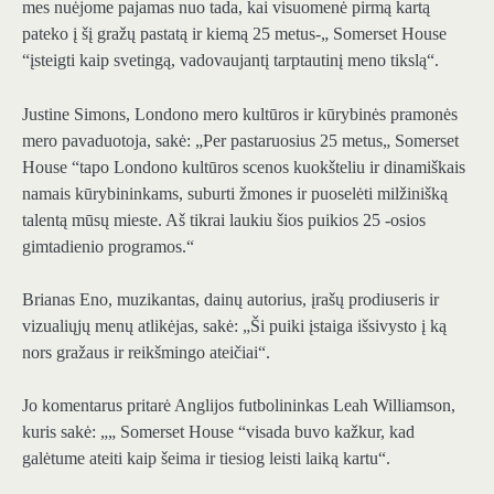
mes nuėjome pajamas nuo tada, kai visuomenė pirmą kartą
pateko į šį gražų pastatą ir kiemą 25 metus-„ Somerset House
“įsteigti kaip svetingą, vadovaujantį tarptautinį meno tikslą“.
Justine Simons, Londono mero kultūros ir kūrybinės pramonės
mero pavaduotoja, sakė: „Per pastaruosius 25 metus„ Somerset
House “tapo Londono kultūros scenos kuokšteliu ir dinamiškais
namais kūrybininkams, suburti žmones ir puoselėti milžinišką
talentą mūsų mieste. Aš tikrai laukiu šios puikios 25 -osios
gimtadienio programos.“
Brianas Eno, muzikantas, dainų autorius, įrašų prodiuseris ir
vizualiųjų menų atlikėjas, sakė: „Ši puiki įstaiga išsivysto į ką
nors gražaus ir reikšmingo ateičiai“.
Jo komentarus pritarė Anglijos futbolininkas Leah Williamson,
kuris sakė: „„ Somerset House “visada buvo kažkur, kad
galėtume ateiti kaip šeima ir tiesiog leisti laiką kartu“.