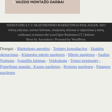
WEBSTUDIO.LT
© SKAITMENINIO MARKETINGO PASLAUGOS. SEO
tekstų rašymas, turinio kūrimas, straipsnių rašymas ir talpinimas į mūsų
valdomas svetaines.the-year]
Apie Rinkimus.LT
| Infinite
News by
Ascendoor
| Powered by
WordPress
.
Draugai: -
Marketingo agentūra
-
Teisinės konsultacijos
-
Skaidrių
skenavimas
-
Klaipedos miesto naujienos
-
Miesto naujienos
-
Saulius
Narbutas
-
Įvaizdžio kūrimas
-
Veidoskaita
-
Teniso treniruotės
-
Pranešimai spaudai -
Kauno naujienos
-
Regionų naujienos
-
Palangos
naujienos