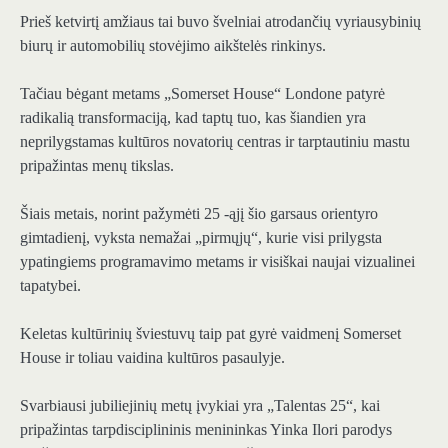
Prieš ketvirtį amžiaus tai buvo švelniai atrodančių vyriausybinių
biurų ir automobilių stovėjimo aikštelės rinkinys.
Tačiau bėgant metams „Somerset House“ Londone patyrė
radikalią transformaciją, kad taptų tuo, kas šiandien yra
neprilygstamas kultūros novatorių centras ir tarptautiniu mastu
pripažintas menų tikslas.
Šiais metais, norint pažymėti 25 -ąjį šio garsaus orientyro
gimtadienį, vyksta nemažai „pirmųjų“, kurie visi prilygsta
ypatingiems programavimo metams ir visiškai naujai vizualinei
tapatybei.
Keletas kultūrinių šviestuvų taip pat gyrė vaidmenį Somerset
House ir toliau vaidina kultūros pasaulyje.
Svarbiausi jubiliejinių metų įvykiai yra „Talentas 25“, kai
pripažintas tarpdisciplininis menininkas Yinka Ilori parodys