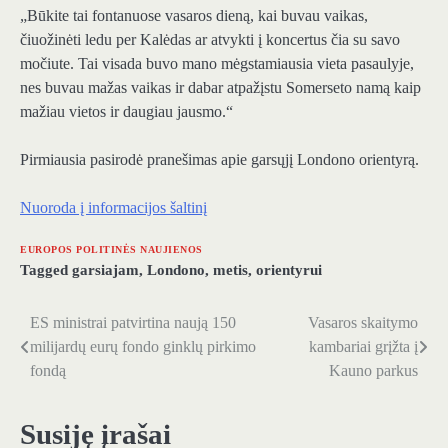
„Būkite tai fontanuose vasaros dieną, kai buvau vaikas,
čiuožinėti ledu per Kalėdas ar atvykti į koncertus čia su savo
močiute. Tai visada buvo mano mėgstamiausia vieta pasaulyje,
nes buvau mažas vaikas ir dabar atpažįstu Somerseto namą kaip
mažiau vietos ir daugiau jausmo.“
Pirmiausia pasirodė pranešimas apie garsųjį Londono orientyrą.
Nuoroda į informacijos šaltinį
EUROPOS POLITINĖS NAUJIENOS
Tagged
garsiajam
,
Londono
,
metis
,
orientyrui
ES ministrai patvirtina naują 150
Vasaros skaitymo
Navigacija
milijardų eurų fondo ginklų pirkimo
kambariai grįžta į
tarp
fondą
Kauno parkus
įrašų
Susiję įrašai