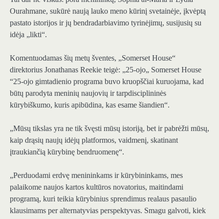
Ourahmane, sukūrė naują lauko meno kūrinį svetainėje, įkvėptą
pastato istorijos ir jų bendradarbiavimo tyrinėjimų, susijusių su
idėja „likti“.
Komentuodamas šių metų šventes, „Somerset House“
direktorius Jonathanas Reekie teigė: „25-ojo„ Somerset House
“25-ojo gimtadienio programa buvo kruopščiai kuruojama, kad
būtų parodyta meninių naujovių ir tarpdisciplininės
kūrybiškumo, kuris apibūdina, kas esame šiandien“.
„Mūsų tikslas yra ne tik švęsti mūsų istoriją, bet ir pabrėžti mūsų,
kaip drąsių naujų idėjų platformos, vaidmenį, skatinant
įtraukiančią kūrybinę bendruomenę“.
„Perduodami erdvę menininkams ir kūrybininkams, mes
palaikome naujos kartos kultūros novatorius, maitindami
programą, kuri teikia kūrybinius sprendimus realaus pasaulio
klausimams per alternatyvias perspektyvas. Smagu galvoti, kiek