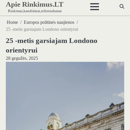
Apie Rinkimus.LT
Skip
to
Rinkimai,kandidatai,referendumai
content
Home
Europos politinės naujienos
25 -metis garsiajam Londono orientyrui
25 -metis garsiajam Londono
orientyrui
28 gegužės, 2025