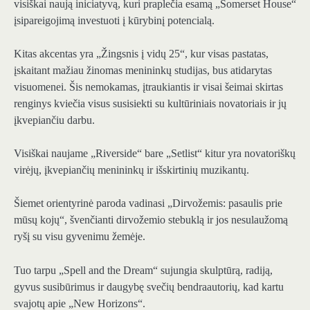
visiškai naują iniciatyvą, kuri praplečia esamą „Somerset House“
įsipareigojimą investuoti į kūrybinį potencialą.
Kitas akcentas yra „Žingsnis į vidų 25“, kur visas pastatas,
įskaitant mažiau žinomas menininkų studijas, bus atidarytas
visuomenei. Šis nemokamas, įtraukiantis ir visai šeimai skirtas
renginys kviečia visus susisiekti su kultūriniais novatoriais ir jų
įkvepiančiu darbu.
Visiškai naujame „Riverside“ bare „Setlist“ kitur yra novatoriškų
virėjų, įkvepiančių menininkų ir išskirtinių muzikantų.
Šiemet orientyrinė paroda vadinasi „Dirvožemis: pasaulis prie
mūsų kojų“, švenčianti dirvožemio stebuklą ir jos nesulaužomą
ryšį su visu gyvenimu žemėje.
Tuo tarpu „Spell and the Dream“ sujungia skulptūrą, radiją,
gyvus susibūrimus ir daugybę svečių bendraautorių, kad kartu
svajotų apie „New Horizons“.