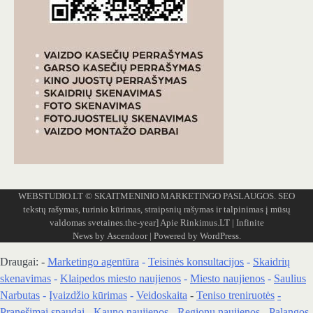
WEBSTUDIO.LT
© SKAITMENINIO MARKETINGO PASLAUGOS. SEO
tekstų rašymas, turinio kūrimas, straipsnių rašymas ir talpinimas į mūsų
valdomas svetaines.the-year]
Apie Rinkimus.LT
| Infinite
News by
Ascendoor
| Powered by
WordPress
.
Draugai: -
Marketingo agentūra
-
Teisinės konsultacijos
-
Skaidrių
skenavimas
-
Klaipedos miesto naujienos
-
Miesto naujienos
-
Saulius
Narbutas
-
Įvaizdžio kūrimas
-
Veidoskaita
-
Teniso treniruotės
-
Pranešimai spaudai -
Kauno naujienos
-
Regionų naujienos
-
Palangos