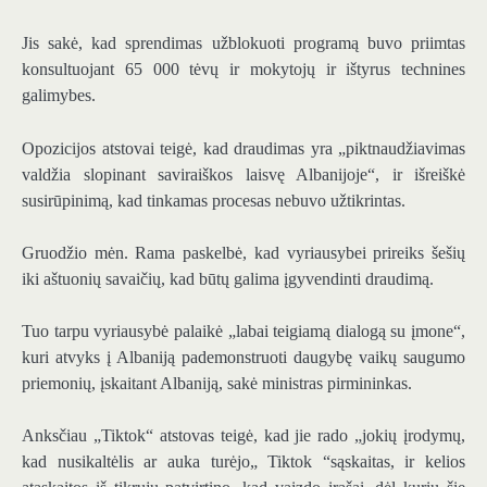
Jis sakė, kad sprendimas užblokuoti programą buvo priimtas
konsultuojant 65 000 tėvų ir mokytojų ir ištyrus technines
galimybes.
Opozicijos atstovai teigė, kad draudimas yra „piktnaudžiavimas
valdžia slopinant saviraiškos laisvę Albanijoje“, ir išreiškė
susirūpinimą, kad tinkamas procesas nebuvo užtikrintas.
Gruodžio mėn. Rama paskelbė, kad vyriausybei prireiks šešių
iki aštuonių savaičių, kad būtų galima įgyvendinti draudimą.
Tuo tarpu vyriausybė palaikė „labai teigiamą dialogą su įmone“,
kuri atvyks į Albaniją pademonstruoti daugybę vaikų saugumo
priemonių, įskaitant Albaniją, sakė ministras pirmininkas.
Anksčiau „Tiktok“ atstovas teigė, kad jie rado „jokių įrodymų,
kad nusikaltėlis ar auka turėjo„ Tiktok “sąskaitas, ir kelios