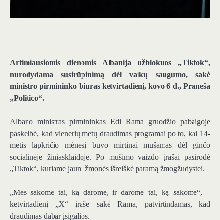
Artimiausiomis dienomis Albanija užblokuos „Tiktok“,
nurodydama susirūpinimą dėl vaikų saugumo, sakė
ministro pirmininko biuras ketvirtadienį, kovo 6 d., Praneša
„Politico“.
Albano ministras pirmininkas Edi Rama gruodžio pabaigoje
paskelbė, kad vienerių metų draudimas programai po to, kai 14-
metis lapkričio mėnesį buvo mirtinai mušamas dėl ginčo
socialinėje žiniasklaidoje. Po mušimo vaizdo įrašai pasirodė
„Tiktok“, kuriame jauni žmonės išreiškė paramą žmogžudystei.
„Mes sakome tai, ką darome, ir darome tai, ką sakome“, –
ketvirtadienį „X“ įraše sakė Rama, patvirtindamas, kad
draudimas dabar įsigalios.