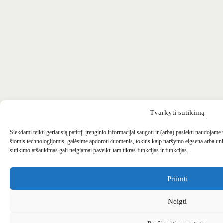
Tvarkyti sutikimą
Siekdami teikti geriausią patirtį, įrenginio informacijai saugoti ir (arba) pasiekti naudojame
šiomis technologijomis, galėsime apdoroti duomenis, tokius kaip naršymo elgsena arba uni
sutikimo atšaukimas gali neigiamai paveikti tam tikras funkcijas ir funkcijas.
Priimti
Neigti