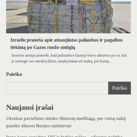
Izraelis praneša apie atnaujintas paliaubas ir pagalbos
tiekimą po Gazos ruožo smūgių
Izraelio armija pranešė, kad paliaubos Gazoje buvo atkurtos po to, kai
ji surengė oro antskrydžius, atsakydama už ataką, per kurią…
Paieška
Paieška
Naujausi įrašai
Ukrainai paviešinus streiko filmuotą medžiagą, per vieną naktį
pataikė aštuoni Rusijos tanklaiviai