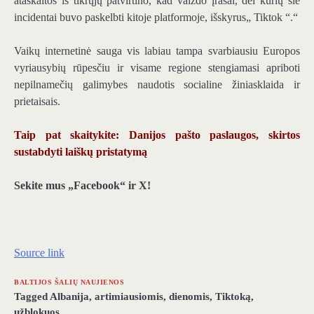
ataskaitos iš tikrųjų patvirtino, kad vaizdo įrašai, dėl kurių šie
incidentai buvo paskelbti kitoje platformoje, išskyrus„ Tiktok “.“
Vaikų internetinė sauga vis labiau tampa svarbiausiu Europos
vyriausybių rūpesčiu ir visame regione stengiamasi apriboti
nepilnamečių galimybes naudotis socialine žiniasklaida ir
prietaisais.
Taip pat skaitykite: Danijos pašto paslaugos, skirtos
sustabdyti laiškų pristatymą
Sekite mus „Facebook“ ir X!
Source link
BALTIJOS ŠALIŲ NAUJIENOS
Tagged
Albanija
,
artimiausiomis
,
dienomis
,
Tiktoką
,
užblokuos