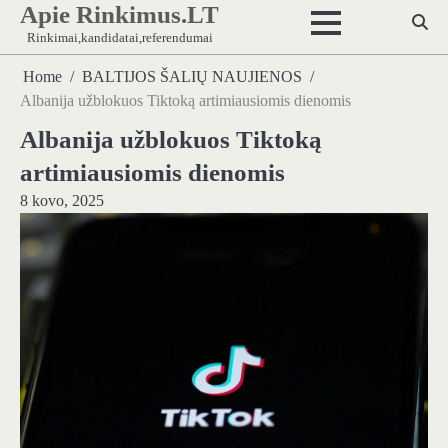
Apie Rinkimus.LT
Skip
to
Rinkimai,kandidatai,referendumai
content
Home
BALTIJOS ŠALIŲ NAUJIENOS
Albanija užblokuos Tiktoką artimiausiomis dienomis
Albanija užblokuos Tiktoką
artimiausiomis dienomis
8 kovo, 2025