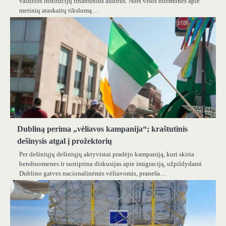
valdžios institucijų finansinius auditus. Nors visos nuomonės apie
metinių ataskaitų tikslumą…
Dubliną perima „vėliavos kampanija“; kraštutinis
dešinysis atgal į prožektorių
Per dešiniųjų dešiniųjų aktyvistai pradėjo kampaniją, kuri skiria
bendruomenes ir sustiprina diskusijas apie imigraciją, užpildydami
Dublino gatves nacionalinėmis vėliavomis, praneša…