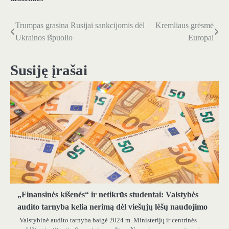
Trumpas grasina Rusijai sankcijomis dėl
Kremliaus grėsmė
Navigacija
Ukrainos išpuolio
Europai
tarp
įrašų
Susiję įrašai
„Finansinės kišenės“ ir netikrūs studentai: Valstybės
audito tarnyba kelia nerimą dėl viešųjų lėšų naudojimo
Valstybinė audito tarnyba baigė 2024 m. Ministerijų ir centrinės