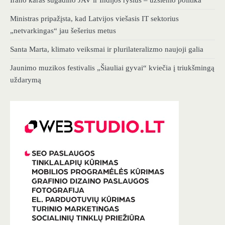
Irano karas sugadino JAV ir Indijos ryšius – užsienio politika
Ministras pripažįsta, kad Latvijos viešasis IT sektorius
„netvarkingas“ jau šešerius metus
Santa Marta, klimato veiksmai ir plurilateralizmo naujoji galia
Jaunimo muzikos festivalis „Šiauliai gyvai“ kviečia į triukšmingą
uždarymą