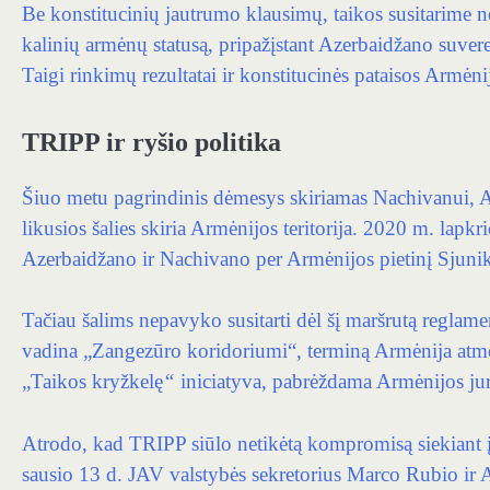
Be konstitucinių jautrumo klausimų, taikos susitarime n
kalinių armėnų statusą, pripažįstant Azerbaidžano suveren
Taigi rinkimų rezultatai ir konstitucinės pataisos Armėni
TRIPP ir ryšio politika
Šiuo metu pagrindinis dėmesys skiriamas Nachivanui, Az
likusios šalies skiria Armėnijos teritorija. 2020 m. lapk
Azerbaidžano ir Nachivano per Armėnijos pietinį Sjunik
Tačiau šalims nepavyko susitarti dėl šį maršrutą reglame
vadina „Zangezūro koridoriumi“, terminą Armėnija atmeta
„Taikos kryžkelę
“
iniciatyva, pabrėždama Armėnijos jur
Atrodo, kad TRIPP siūlo netikėtą kompromisą siekiant įv
sausio 13 d. JAV valstybės sekretorius Marco Rubio ir 