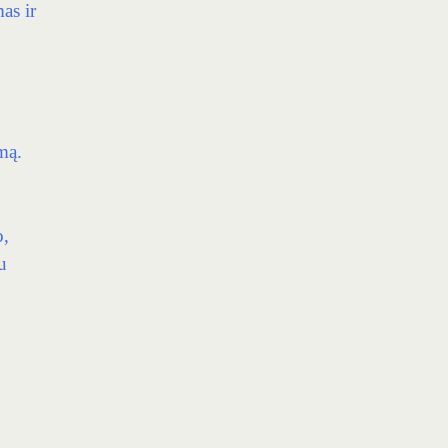
as ir
mą.
o,
u