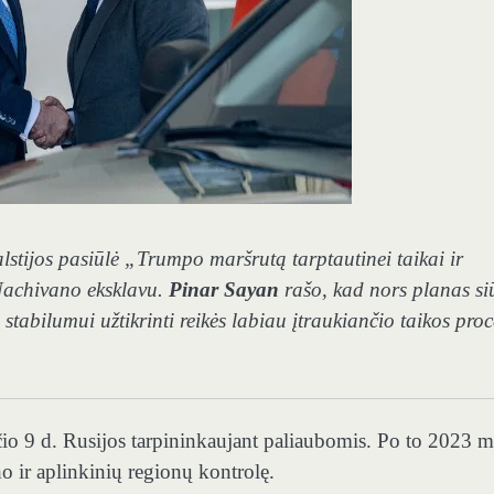
stijos pasiūlė „Trumpo maršrutą tarptautinei taikai ir
Nachivano eksklavu.
Pinar Sayan
rašo, kad nors planas si
 stabilumui užtikrinti reikės labiau įtraukiančio taikos pro
io 9 d. Rusijos tarpininkaujant paliaubomis. Po to 2023 m
o ir aplinkinių regionų kontrolę.