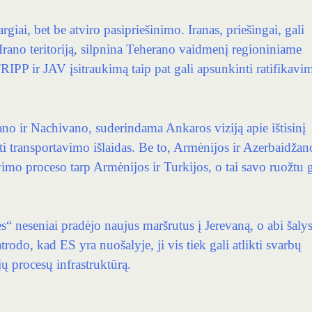
giai, bet be atviro pasipriešinimo. Iranas, priešingai, gali
s Irano teritoriją, silpnina Teherano vaidmenį regioniniame
 į TRIPP ir JAV įsitraukimą taip pat gali apsunkinti ratifikavi
žano ir Nachivano, suderindama Ankaros viziją apie ištisinį
nti transportavimo išlaidas. Be to, Armėnijos ir Azerbaidžan
imo proceso tarp Armėnijos ir Turkijos, o tai savo ruožtu g
“ neseniai pradėjo naujus maršrutus į Jerevaną, o abi šaly
rodo, kad ES yra nuošalyje, ji vis tiek gali atlikti svarbų
jų procesų infrastruktūrą.