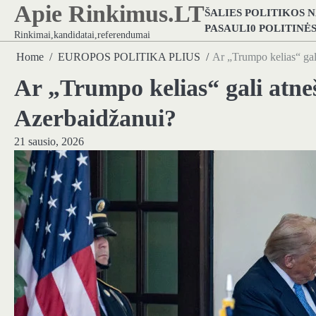
Apie Rinkimus.LT
Skip
ŠALIES POLITIKOS 
to
PASAULI0 POLITINĖ
Rinkimai,kandidatai,referendumai
content
Home
EUROPOS POLITIKA PLIUS
Ar „Trumpo kelias“ gali
Ar „Trumpo kelias“ gali atneš
Azerbaidžanui?
21 sausio, 2026