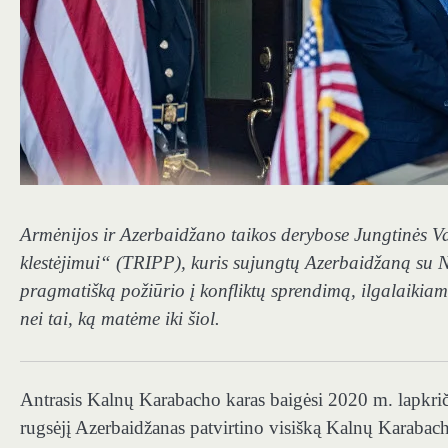
Armėnijos ir Azerbaidžano taikos derybose Jungtinės Val
klestėjimui“ (TRIPP), kuris sujungtų Azerbaidžaną su 
pragmatišką
požiūrio į konfliktų sprendimą, ilgalaikiam
nei tai, ką matėme iki šiol.
Antrasis Kalnų Karabacho karas baigėsi 2020 m. lapkrič
rugsėjį Azerbaidžanas patvirtino visišką Kalnų Karabach