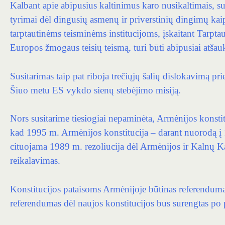
Kalbant apie abipusius kaltinimus karo nusikaltimais, s
tyrimai dėl dingusių asmenų ir priverstinių dingimų kai
tarptautinėms teisminėms institucijoms, įskaitant Tarpta
Europos žmogaus teisių teismą, turi būti abipusiai atšaukt
Susitarimas taip pat riboja trečiųjų šalių dislokavimą pri
Šiuo metu ES vykdo sienų stebėjimo misiją.
Nors susitarime tiesiogiai nepaminėta, Armėnijos konstit
kad 1995 m. Armėnijos konstitucija – darant nuorodą į
cituojama 1989 m. rezoliucija dėl Armėnijos ir Kalnų 
reikalavimas.
Konstitucijos pataisoms Armėnijoje būtinas referenduma
referendumas dėl naujos konstitucijos bus surengtas po