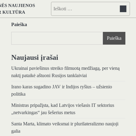
NĖS NAUJIENOS
Ieškoti:
IR KULTŪRA
Paieška
Paieška
Naujausi įrašai
Ukrainai paviešinus streiko filmuotą medžiagą, per vieną
naktį pataikė aštuoni Rusijos tanklaiviai
Irano karas sugadino JAV ir Indijos ryšius – užsienio
politika
Ministras pripažįsta, kad Latvijos viešasis IT sektorius
„netvarkingas“ jau šešerius metus
Santa Marta, klimato veiksmai ir plurilateralizmo naujoji
galia