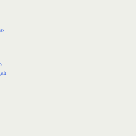
mo
o
ali
s