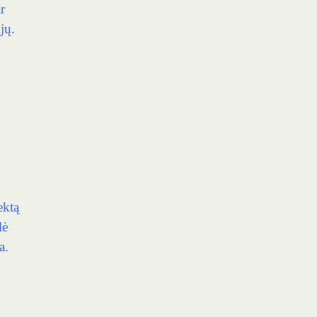
r
jų.
ektą
lė
a.