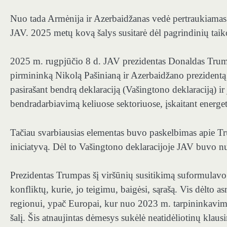
Nuo tada Armėnija ir Azerbaidžanas vedė pertraukiamas t
JAV. 2025 metų kovą šalys susitarė dėl pagrindinių taiko
2025 m. rugpjūčio 8 d. JAV prezidentas Donaldas Trum
pirmininką Nikolą Pašinianą ir Azerbaidžano prezidentą 
pasirašant bendrą deklaraciją (Vašingtono deklaraciją)
bendradarbiavimą keliuose sektoriuose, įskaitant energ
Tačiau svarbiausias elementas buvo paskelbimas apie Tru
iniciatyvą. Dėl to Vašingtono deklaracijoje JAV buvo nus
Prezidentas Trumpas šį viršūnių susitikimą suformulavo k
konfliktų, kurie, jo teigimu, baigėsi, sąrašą. Vis dėlt
regionui, ypač Europai, kur nuo 2023 m. tarpininkavimo
šalį. Šis atnaujintas dėmesys sukėlė neatidėliotinų klaus