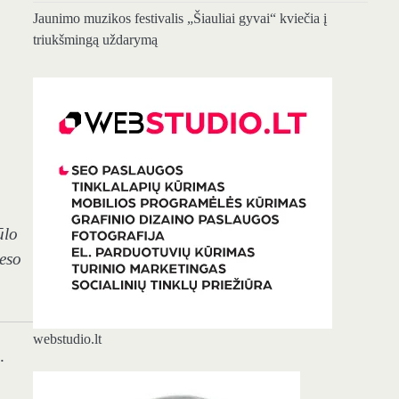
Jaunimo muzikos festivalis „Šiauliai gyvai“ kviečia į
triukšmingą uždarymą
ūlo
ceso
webstudio.lt
.