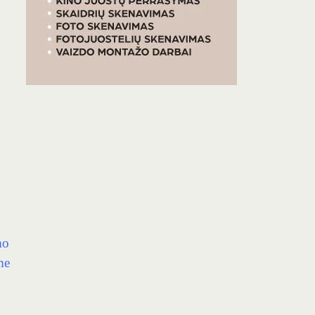
mo
me