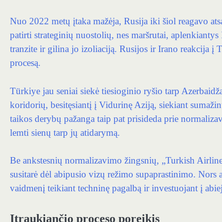
Nuo 2022 metų įtaka mažėja, Rusija iki šiol reagavo atsar
patirti strateginių nuostolių, nes maršrutai, aplenkianty
tranzite ir gilina jo izoliaciją. Rusijos ir Irano reakcija
procesą.
Türkiye jau seniai siekė tiesioginio ryšio tarp Azerbaid
koridorių, besitęsiantį į Vidurinę Aziją, siekiant sumaži
taikos derybų pažanga taip pat prisideda prie normalizav
lemti sienų tarp jų atidarymą.
Be ankstesnių normalizavimo žingsnių, „Turkish Airlines
susitarė dėl abipusio vizų režimo supaprastinimo. Nors at
vaidmenį teikiant techninę pagalbą ir investuojant į abie
Įtraukiančio proceso poreikis