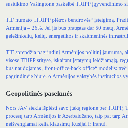
susitikimo Vašingtone paskelbė TRIPP įgyvendinimo si
TIF numato „TRIPP plėtros bendrovės“ įsteigimą. Pradi
Armėnija – 26%. Jei jis bus pratęstas dar 50 metų, Arm
geležinkelių, kelių, energetikos ir skaitmeninės infrastru
TIF sprendžia pagrindinį Armėnijos politinį jautrumą, a
visose TRIPP srityse, įskaitant įstatymų leidžiamąją, reg
bus naudojamas „front-office-back office“ modelis: treči
pagrindinėje biure, o Armėnijos valstybės institucijos v
Geopolitinės pasekmės
Nors JAV siekia išplėsti savo įtaką regione per TRIPP, 
procesų tarp Armėnijos ir Azerbaidžano, taip pat tarp 
neišvengiamai kelia klausimų Rusijai ir Iranui.