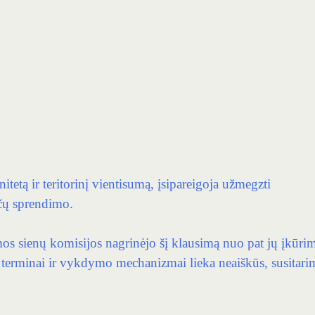
nitetą ir teritorinį vientisumą, įsipareigoja užmegzti
nčų sprendimo.
mos sienų komisijos nagrinėjo šį klausimą nuo pat jų įkūri
s terminai ir vykdymo mechanizmai lieka neaiškūs, susitari