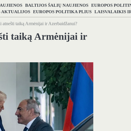
NAUJIENOS
BALTIJOS ŠALIŲ NAUJIENOS
EUROPOS POLITI
S AKTUALIJOS
EUROPOS POLITIKA PLIUS
LAISVALAIKIS 
 atnešti taiką Armėnijai ir Azerbaidžanui?
ti taiką Armėnijai ir