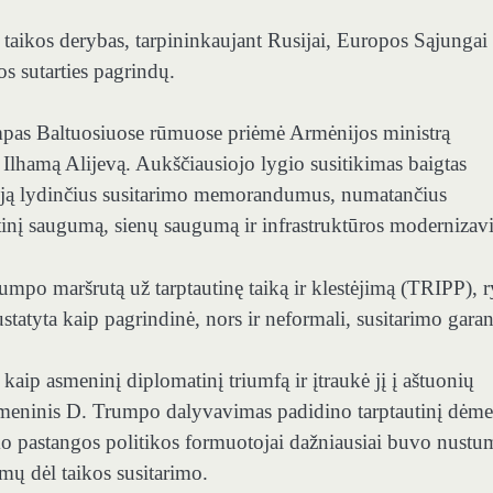
aikos derybas, tarpininkaujant Rusijai, Europos Sąjungai 
s sutarties pagrindų.
pas Baltuosiuose rūmuose priėmė Armėnijos ministrą
Ilhamą Alijevą. Aukščiausiojo lygio susitikimas baigtas
 ir ją lydinčius susitarimo memorandumus, numatančius
etinį saugumą, sienų saugumą ir infrastruktūros modernizav
mpo maršrutą už tarptautinę taiką ir klestėjimą (TRIPP), r
tatyta kaip pagrindinė, nors ir neformali, susitarimo garan
aip asmeninį diplomatinį triumfą ir įtraukė jį į aštuonių
o asmeninis D. Trumpo dalyvavimas padidino tarptautinį dėme
 pastangos politikos formuotojai dažniausiai buvo nustum
imų dėl taikos susitarimo.