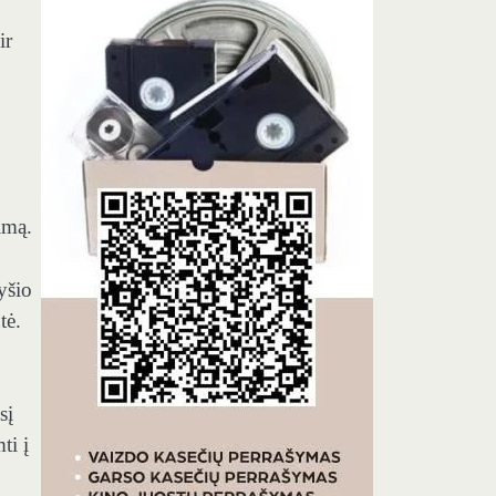
ir
imą.
yšio
tė.
sį
ti į