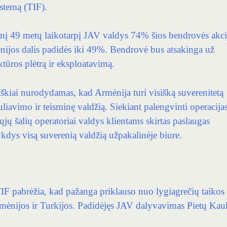
stemą (TIF).
nį 49 metų laikotarpį JAV valdys 74% šios bendrovės akci
ėnijos dalis padidės iki 49%. Bendrovė bus atsakinga už
ktūros plėtrą ir eksploatavimą.
iškiai nurodydamas, kad Armėnija turi visišką suverenitetą
uliavimo ir teisminę valdžią. Siekiant palengvinti operacijas
ųjų šalių operatoriai valdys klientams skirtas paslaugas
ykdys visą suverenią valdžią užpakalinėje biure.
TIF pabrėžia, kad pažanga priklauso nuo lygiagrečių taikos
Armėnijos ir Turkijos. Padidėjęs JAV dalyvavimas Pietų Kau