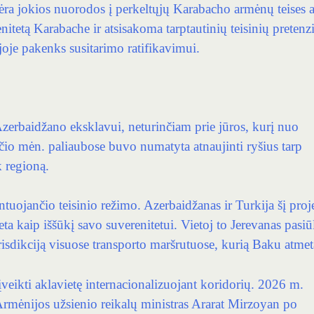
ėra jokios nuorodos į perkeltųjų Karabacho armėnų teises a
itetą Karabache ir atsisakoma tarptautinių teisinių pretenzi
joje pakenks susitarimo ratifikavimui.
erbaidžano eksklavui, neturinčiam prie jūros, kurį nuo
ričio mėn. paliaubose buvo numatyta atnaujinti ryšius tarp
 regioną.
ntuojančio teisinio režimo. Azerbaidžanas ir Turkija šį proj
 kaip iššūkį savo suverenitetui. Vietoj to Jerevanas pasiū
isdikciją visuose transporto maršrutuose, kurią Baku atmet
eikti aklavietę internacionalizuojant koridorių. 2026 m.
Armėnijos užsienio reikalų ministras Ararat Mirzoyan po