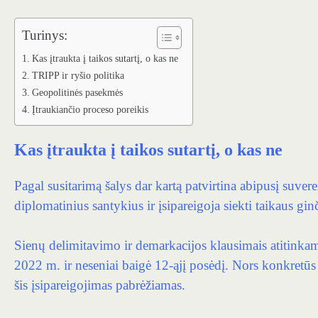
Turinys:
Kas įtraukta į taikos sutartį, o kas ne
TRIPP ir ryšio politika
Geopolitinės pasekmės
Įtraukiančio proceso poreikis
Kas įtraukta į taikos sutartį, o kas ne
Pagal susitarimą šalys dar kartą patvirtina abipusį suvere
diplomatinius santykius ir įsipareigoja siekti taikaus gi
Sienų delimitavimo ir demarkacijos klausimais atitinka
2022 m. ir neseniai baigė 12-ąjį posėdį. Nors konkretū
šis įsipareigojimas pabrėžiamas.