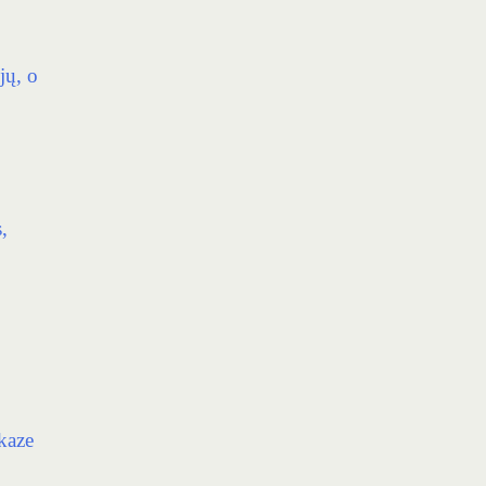
jų, o
,
kaze