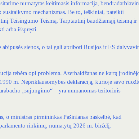
usitarime numatytas keitimasis informacija, bendradarbiavim
p susitaikymo mechanizmas. Be to, ieškiniai, pateikti
utinį Teisingumo Teismą, Tarptautinį baudžiamąjį teismą ir
i arba išspręsti.
e abipusės sienos, o tai gali apriboti Rusijos ir ES dalyvavi
ucija tebėra opi problema. Azerbaidžanas ne kartą įrodinėj
 1990 m. Nepriklausomybės deklaraciją, kurioje savo ruožt
Karabacho „sujungimo“ – yra numanomas teritorinis
s, o ministras pirmininkas Pašinianas paskelbė, kad
 parlamento rinkimų, numatytų 2026 m. birželį.