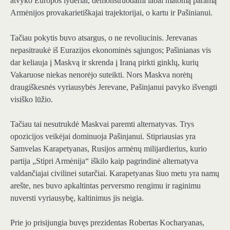
atvyko Europos lyderiai, demonstruodami labai matomą paramą
Armėnijos provakarietiškajai trajektorijai, o kartu ir Pašinianui.
Tačiau pokytis buvo atsargus, o ne revoliucinis. Jerevanas
nepasitraukė iš Eurazijos ekonominės sąjungos; Pašinianas vis
dar keliauja į Maskvą ir skrenda į Iraną pirkti ginklų, kurių
Vakaruose niekas nenorėjo suteikti. Nors Maskva norėtų
draugiškesnės vyriausybės Jerevane, Pašinjanui pavyko išvengti
visiško lūžio.
Tačiau tai nesutrukdė Maskvai paremti alternatyvas. Trys
opozicijos veikėjai dominuoja Pašinjanui. Stipriausias yra
Samvelas Karapetyanas, Rusijos armėnų milijardierius, kurio
partija „Stipri Armėnija“ iškilo kaip pagrindinė alternatyva
valdančiajai civilinei sutarčiai. Karapetyanas šiuo metu yra namų
arešte, nes buvo apkaltintas perversmo rengimu ir raginimu
nuversti vyriausybę, kaltinimus jis neigia.
Prie jo prisijungia buvęs prezidentas Robertas Kocharyanas,