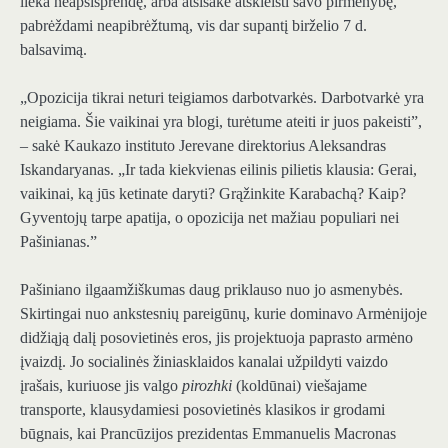
lieka neapsisprendę, arba atsisakė atskleisti savo pirmenybę,
pabrėždami neapibrėžtumą, vis dar supantį birželio 7 d.
balsavimą.
„Opozicija tikrai neturi teigiamos darbotvarkės. Darbotvarkė yra
neigiama. Šie vaikinai yra blogi, turėtume ateiti ir juos pakeisti”,
– sakė Kaukazo instituto Jerevane direktorius Aleksandras
Iskandaryanas. „Ir tada kiekvienas eilinis pilietis klausia: Gerai,
vaikinai, ką jūs ketinate daryti? Grąžinkite Karabachą? Kaip?
Gyventojų tarpe apatija, o opozicija net mažiau populiari nei
Pašinianas.”
Pašiniano ilgaamžiškumas daug priklauso nuo jo asmenybės.
Skirtingai nuo ankstesnių pareigūnų, kurie dominavo Armėnijoje
didžiąją dalį posovietinės eros, jis projektuoja paprasto armėno
įvaizdį. Jo socialinės žiniasklaidos kanalai užpildyti vaizdo
įrašais, kuriuose jis valgo
pirozhki
(koldūnai) viešajame
transporte, klausydamiesi posovietinės klasikos ir grodami
būgnais, kai Prancūzijos prezidentas Emmanuelis Macronas