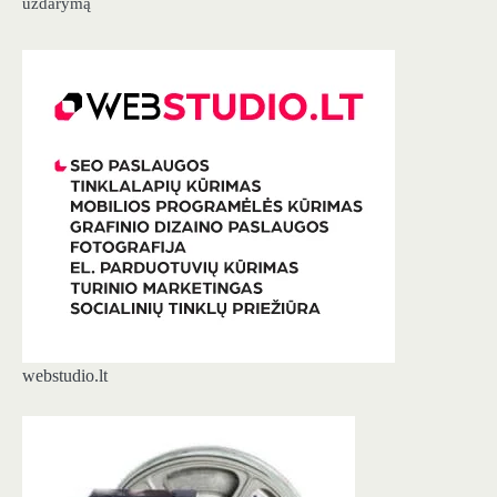
uždarymą
webstudio.lt