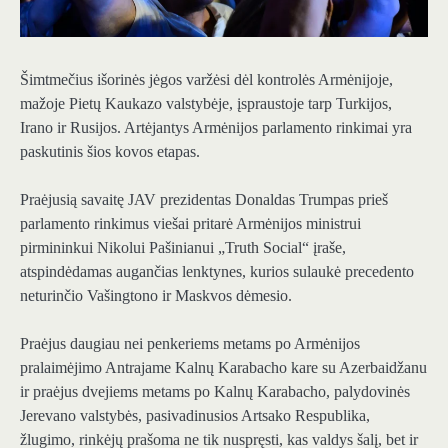
Šimtmečius išorinės jėgos varžėsi dėl kontrolės Armėnijoje,
mažoje Pietų Kaukazo valstybėje, įspraustoje tarp Turkijos,
Irano ir Rusijos. Artėjantys Armėnijos parlamento rinkimai yra
paskutinis šios kovos etapas.
Praėjusią savaitę JAV prezidentas Donaldas Trumpas prieš
parlamento rinkimus viešai pritarė Armėnijos ministrui
pirmininkui Nikolui Pašinianui „Truth Social“ įraše,
atspindėdamas augančias lenktynes, kurios sulaukė precedento
neturinčio Vašingtono ir Maskvos dėmesio.
Praėjus daugiau nei penkeriems metams po Armėnijos
pralaimėjimo Antrajame Kalnų Karabacho kare su Azerbaidžanu
ir praėjus dvejiems metams po Kalnų Karabacho, palydovinės
Jerevano valstybės, pasivadinusios Artsako Respublika,
žlugimo, rinkėjų prašoma ne tik nuspręsti, kas valdys šalį, bet ir