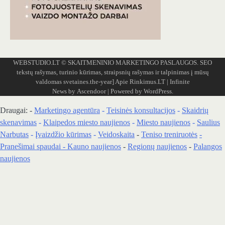
WEBSTUDIO.LT
© SKAITMENINIO MARKETINGO PASLAUGOS. SEO
tekstų rašymas, turinio kūrimas, straipsnių rašymas ir talpinimas į mūsų
valdomas svetaines.the-year]
Apie Rinkimus.LT
| Infinite
News by
Ascendoor
| Powered by
WordPress
.
Draugai: -
Marketingo agentūra
-
Teisinės konsultacijos
-
Skaidrių
skenavimas
-
Klaipedos miesto naujienos
-
Miesto naujienos
-
Saulius
Narbutas
-
Įvaizdžio kūrimas
-
Veidoskaita
-
Teniso treniruotės
-
Pranešimai spaudai -
Kauno naujienos
-
Regionų naujienos
-
Palangos
naujienos