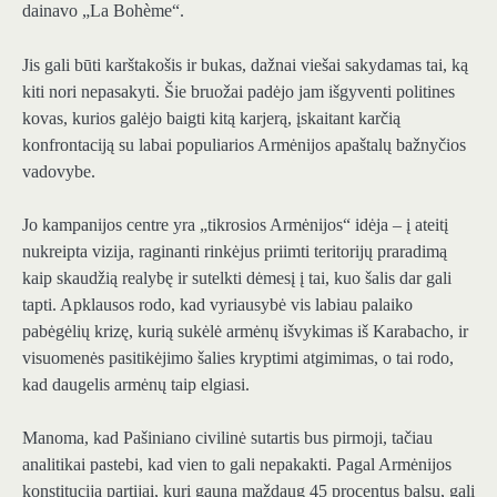
dainavo „La Bohème“.
Jis gali būti karštakošis ir bukas, dažnai viešai sakydamas tai, ką
kiti nori nepasakyti. Šie bruožai padėjo jam išgyventi politines
kovas, kurios galėjo baigti kitą karjerą, įskaitant karčią
konfrontaciją su labai populiarios Armėnijos apaštalų bažnyčios
vadovybe.
Jo kampanijos centre yra „tikrosios Armėnijos“ idėja – į ateitį
nukreipta vizija, raginanti rinkėjus priimti teritorijų praradimą
kaip skaudžią realybę ir sutelkti dėmesį į tai, kuo šalis dar gali
tapti. Apklausos rodo, kad vyriausybė vis labiau palaiko
pabėgėlių krizę, kurią sukėlė armėnų išvykimas iš Karabacho, ir
visuomenės pasitikėjimo šalies kryptimi atgimimas, o tai rodo,
kad daugelis armėnų taip elgiasi.
Manoma, kad Pašiniano civilinė sutartis bus pirmoji, tačiau
analitikai pastebi, kad vien to gali nepakakti. Pagal Armėnijos
konstituciją partijai, kuri gauna maždaug 45 procentus balsų, gali