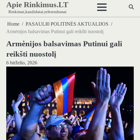
Apie Rinkimus.LT
Skip
to
Rinkimai,kandidatai,referendumai
content
Home
PASAULI0 POLITINĖS AKTUALIJOS
Armėnijos balsavimas Putinui gali reikšti nuostolį
Armėnijos balsavimas Putinui gali
reikšti nuostolį
6 birželio, 2026