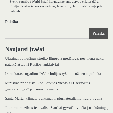
Sveiki sugrįžę į World Brief, kur nagrinėjame derybų eilutes dėl a
Rusija-Ukraina taikos susitarimas, Izraelis ir „Hezbollah“. artėja prie
paliaubų…
Paieška
Paieška
Naujausi įrašai
Ukrainai paviešinus streiko filmuotą medžiagą, per vieną naktį
pataikė aštuoni Rusijos tanklaiviai
Irano karas sugadino JAV ir Indijos ryšius – užsienio politika
Ministras pripažįsta, kad Latvijos viešasis IT sektorius
„netvarkingas“ jau šešerius metus
Santa Marta, klimato veiksmai ir plurilateralizmo naujoji galia
Jaunimo muzikos festivalis „Šiauliai gyvai“ kviečia į triukšmingą