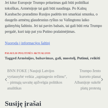
Jei kitur Europoje Trumpo pritarimas gali būti politiškai
toksiškas, Armėnijoje tai gali būti naudinga. Po Kalnų
Karabacho praradimo Rusijos padėtis ten smarkiai smunka, o
daugelis armėnų glaudesnius ryšius su Vašingtonu laiko
galimybių šaltiniu. Jei tai pavirs balsais, tai gali būti reta Trumpo
pergalė, kuri taip pat yra Putino pralaimėjimas.
Nuoroda į informacijos šaltinį
PASAULI0 POLITINĖS AKTUALIJOS
Tagged
Armėnijos
,
balsavimas
,
gali
,
nuostolį
,
Putinui
,
reikšti
BNN FOKE | Naujoji Latvijos
Trumpo žento
Navigacija
vyriausybė veikia „ugniagesio režimu“,
kurorto planai
tarp
– pirmąją savaitę apžvelgia politikos
Albanijoje sukėlė
analitikas
platų protestą
įrašų
Susiję įrašai