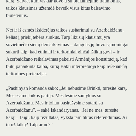
karą. Šalyje, kuri vis dar kovoja su pralaimėjimo traumomis,
taikos klausimas užtemdė beveik visus kitus balsavimo
biuletenius.
Net ir iš esmės išsiderėjus taikos susitarimui su Azerbaidžanu,
kelias į priekį tebėra sunkus. Tarp likusių klausimų yra
sovietmečio sienų demarkavimas – daugelis jų buvo sąmoningai
sukurti taip, kad etniniai ir teritoriniai ginčai išliktų gyvi – ir
Azerbaidžano reikalavimas pakeisti Armėnijos konstituciją, kad
būtų panaikinta kalba, kurią Baku interpretuoja kaip reiškiančią
teritorines pretenzijas.
„Pashinyan komanda sako: „Jei nebūsime išrinkti, turėsite karą.
Mes esame taikos partija. Mes tęsime santykius su
Azerbaidžanu. Mes ir toliau pasirašysime sutartį su
Azerbaidžanu”, – sakė Iskandaryanas. „Jei ne mes, turėsite
karą”. Taigi, kaip rezultatas, vyksta tam tikras referendumas. Ar
tu už taiką? Taip ar ne?”