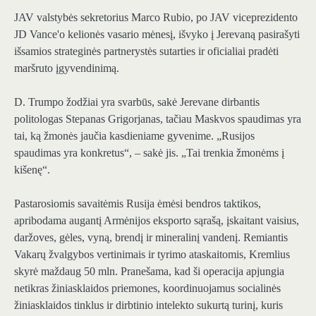
JAV valstybės sekretorius Marco Rubio, po JAV viceprezidento
JD Vance'o kelionės vasario mėnesį, išvyko į Jerevaną pasirašyti
išsamios strateginės partnerystės sutarties ir oficialiai pradėti
maršruto įgyvendinimą.
D. Trumpo žodžiai yra svarbūs, sakė Jerevane dirbantis
politologas Stepanas Grigorjanas, tačiau Maskvos spaudimas yra
tai, ką žmonės jaučia kasdieniame gyvenime. „Rusijos
spaudimas yra konkretus“, – sakė jis. „Tai trenkia žmonėms į
kišenę“.
Pastarosiomis savaitėmis Rusija ėmėsi bendros taktikos,
apribodama augantį Armėnijos eksporto sąrašą, įskaitant vaisius,
daržoves, gėles, vyną, brendį ir mineralinį vandenį. Remiantis
Vakarų žvalgybos vertinimais ir tyrimo ataskaitomis, Kremlius
skyrė maždaug 50 mln. Pranešama, kad ši operacija apjungia
netikras žiniasklaidos priemones, koordinuojamus socialinės
žiniasklaidos tinklus ir dirbtinio intelekto sukurtą turinį, kuris