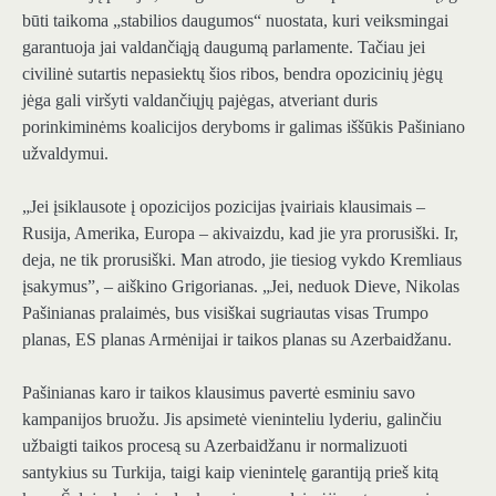
būti taikoma „stabilios daugumos“ nuostata, kuri veiksmingai
garantuoja jai valdančiąją daugumą parlamente. Tačiau jei
civilinė sutartis nepasiektų šios ribos, bendra opozicinių jėgų
jėga gali viršyti valdančiųjų pajėgas, atveriant duris
porinkiminėms koalicijos deryboms ir galimas iššūkis Pašiniano
užvaldymui.
„Jei įsiklausote į opozicijos pozicijas įvairiais klausimais –
Rusija, Amerika, Europa – akivaizdu, kad jie yra prorusiški. Ir,
deja, ne tik prorusiški. Man atrodo, jie tiesiog vykdo Kremliaus
įsakymus”, – aiškino Grigorianas. „Jei, neduok Dieve, Nikolas
Pašinianas pralaimės, bus visiškai sugriautas visas Trumpo
planas, ES planas Armėnijai ir taikos planas su Azerbaidžanu.
Pašinianas karo ir taikos klausimus pavertė esminiu savo
kampanijos bruožu. Jis apsimetė vieninteliu lyderiu, galinčiu
užbaigti taikos procesą su Azerbaidžanu ir normalizuoti
santykius su Turkija, taigi kaip vienintelę garantiją prieš kitą