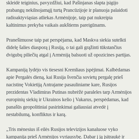
skleidė teiginius, pavyzdžiui, kad Pašinjanas slapta įsigijo
prabangų nekilnojamąjį turtą Prancūzijoje ir planuoja palaidoti
radioaktyviąsias atliekas Armėnijoje, taip pat nukreipia
kaltinimus prekyba vaikais aukštiems pareigūnams.
Pranešimuose taip pat perspėjama, kad Maskva siekia sutelkti
didelę šalies diasporą į Rusiją, o tai gali grąžinti tūkstančius
dvigubų piliečių atgal į Armėniją balsuoti už opozicines partijas.
Kampaniją lydėjo vis tiesesni Kremliaus įspėjimai. Kalbėdamas
apie Pergalės dieną, kai Rusija švenčia sovietų pergalę prieš
nacistinę Vokietiją Antrajame pasauliniame kare, Rusijos
prezidentas Vladimiras Putinas nubrėžė paraleles tarp Armėnijos
europinių siekių ir Ukrainos kelio į Vakarus, perspėdamas, kad
panašūs geopolitiniai pasirinkimai galiausiai atvedė į
nestabilumą, konfliktus ir karą.
„Tris mėnesius iš eilės Rusijos televizijos kanaluose vyko
kampanija prieš Armėnijos vyriausybę. Dabar į ją įsitraukė ir