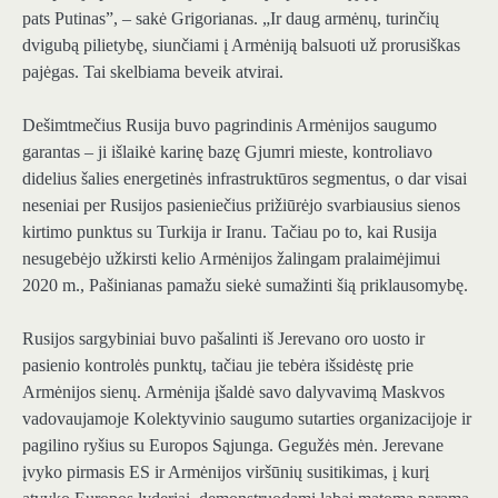
pats Putinas”, – sakė Grigorianas. „Ir daug armėnų, turinčių
dvigubą pilietybę, siunčiami į Armėniją balsuoti už prorusiškas
pajėgas. Tai skelbiama beveik atvirai.
Dešimtmečius Rusija buvo pagrindinis Armėnijos saugumo
garantas – ji išlaikė karinę bazę Gjumri mieste, kontroliavo
didelius šalies energetinės infrastruktūros segmentus, o dar visai
neseniai per Rusijos pasieniečius prižiūrėjo svarbiausius sienos
kirtimo punktus su Turkija ir Iranu. Tačiau po to, kai Rusija
nesugebėjo užkirsti kelio Armėnijos žalingam pralaimėjimui
2020 m., Pašinianas pamažu siekė sumažinti šią priklausomybę.
Rusijos sargybiniai buvo pašalinti iš Jerevano oro uosto ir
pasienio kontrolės punktų, tačiau jie tebėra išsidėstę prie
Armėnijos sienų. Armėnija įšaldė savo dalyvavimą Maskvos
vadovaujamoje Kolektyvinio saugumo sutarties organizacijoje ir
pagilino ryšius su Europos Sąjunga. Gegužės mėn. Jerevane
įvyko pirmasis ES ir Armėnijos viršūnių susitikimas, į kurį