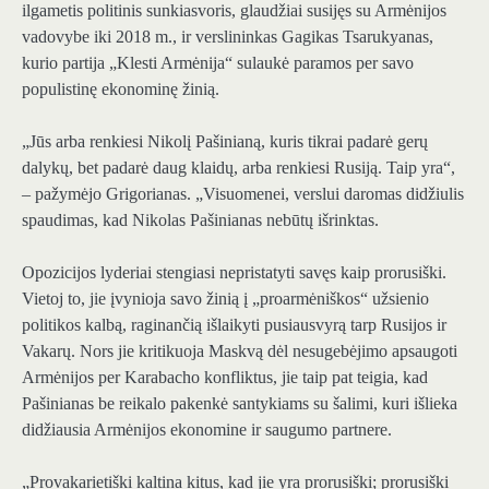
ilgametis politinis sunkiasvoris, glaudžiai susijęs su Armėnijos
vadovybe iki 2018 m., ir verslininkas Gagikas Tsarukyanas,
kurio partija „Klesti Armėnija“ sulaukė paramos per savo
populistinę ekonominę žinią.
„Jūs arba renkiesi Nikolį Pašinianą, kuris tikrai padarė gerų
dalykų, bet padarė daug klaidų, arba renkiesi Rusiją. Taip yra“,
– pažymėjo Grigorianas. „Visuomenei, verslui daromas didžiulis
spaudimas, kad Nikolas Pašinianas nebūtų išrinktas.
Opozicijos lyderiai stengiasi nepristatyti savęs kaip prorusiški.
Vietoj to, jie įvynioja savo žinią į „proarmėniškos“ užsienio
politikos kalbą, raginančią išlaikyti pusiausvyrą tarp Rusijos ir
Vakarų. Nors jie kritikuoja Maskvą dėl nesugebėjimo apsaugoti
Armėnijos per Karabacho konfliktus, jie taip pat teigia, kad
Pašinianas be reikalo pakenkė santykiams su šalimi, kuri išlieka
didžiausia Armėnijos ekonomine ir saugumo partnere.
„Provakarietiški kaltina kitus, kad jie yra prorusiški; prorusiški