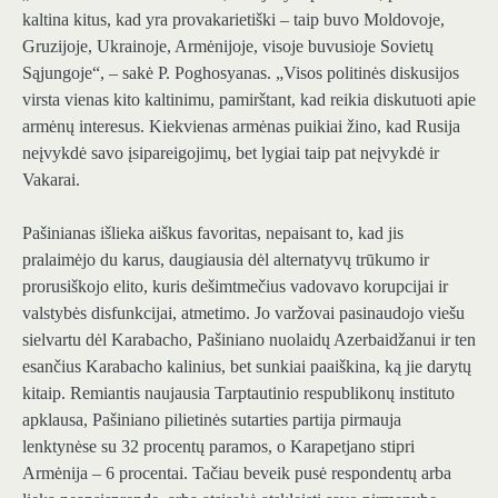
kaltina kitus, kad yra provakarietiški – taip buvo Moldovoje,
Gruzijoje, Ukrainoje, Armėnijoje, visoje buvusioje Sovietų
Sąjungoje“, – sakė P. Poghosyanas. „Visos politinės diskusijos
virsta vienas kito kaltinimu, pamirštant, kad reikia diskutuoti apie
armėnų interesus. Kiekvienas armėnas puikiai žino, kad Rusija
neįvykdė savo įsipareigojimų, bet lygiai taip pat neįvykdė ir
Vakarai.
Pašinianas išlieka aiškus favoritas, nepaisant to, kad jis
pralaimėjo du karus, daugiausia dėl alternatyvų trūkumo ir
prorusiškojo elito, kuris dešimtmečius vadovavo korupcijai ir
valstybės disfunkcijai, atmetimo. Jo varžovai pasinaudojo viešu
sielvartu dėl Karabacho, Pašiniano nuolaidų Azerbaidžanui ir ten
esančius Karabacho kalinius, bet sunkiai paaiškina, ką jie darytų
kitaip. Remiantis naujausia Tarptautinio respublikonų instituto
apklausa, Pašiniano pilietinės sutarties partija pirmauja
lenktynėse su 32 procentų paramos, o Karapetjano stipri
Armėnija – 6 procentai. Tačiau beveik pusė respondentų arba