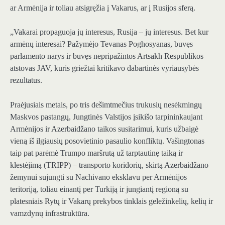
ar Armėnija ir toliau atsigręžia į Vakarus, ar į Rusijos sferą.
„Vakarai propaguoja jų interesus, Rusija – jų interesus. Bet kur
armėnų interesai? Pažymėjo Tevanas Poghosyanas, buvęs
parlamento narys ir buvęs nepripažintos Artsakh Respublikos
atstovas JAV, kuris griežtai kritikavo dabartinės vyriausybės
rezultatus.
Praėjusiais metais, po tris dešimtmečius trukusių nesėkmingų
Maskvos pastangų, Jungtinės Valstijos įsikišo tarpininkaujant
Armėnijos ir Azerbaidžano taikos susitarimui, kuris užbaigė
vieną iš ilgiausių posovietinio pasaulio konfliktų. Vašingtonas
taip pat parėmė Trumpo maršrutą už tarptautinę taiką ir
klestėjimą (TRIPP) – transporto koridorių, skirtą Azerbaidžano
žemynui sujungti su Nachivano eksklavu per Armėnijos
teritoriją, toliau einantį per Turkiją ir jungiantį regioną su
platesniais Rytų ir Vakarų prekybos tinklais geležinkelių, kelių ir
vamzdynų infrastruktūra.