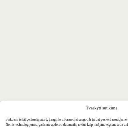
Tvarkyti sutikimą
Siekdami teikti geriausią patirtį, įrenginio informacijai saugoti ir (arba) pasiekti naudojame
šiomis technologijomis, galėsime apdoroti duomenis, tokius kaip naršymo elgsena arba uni