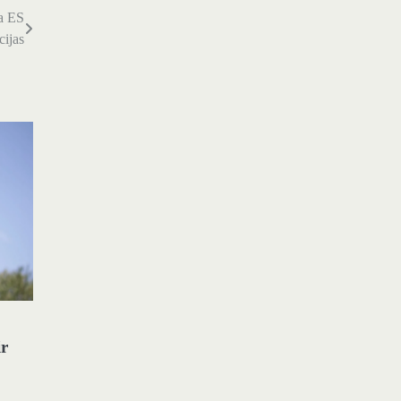
ia ES
cijas
ir