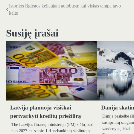
Istorijos išgirstos keliaujant autobusu: kai viskas tampa tavo
Navigacija
kaltė
tarp
įrašų
Susiję įrašai
Latvija planuoja visiškai
Danija skatin
pertvarkyti kreditų priežiūrą
Danija paskelbė išl
sustiprintų saugum
The Latvijos finansų ministerija (FM) siūlo, kad
vandenyne, įskaita
nuo 2027 m. sausio 1 d. nebankinių skolintojų