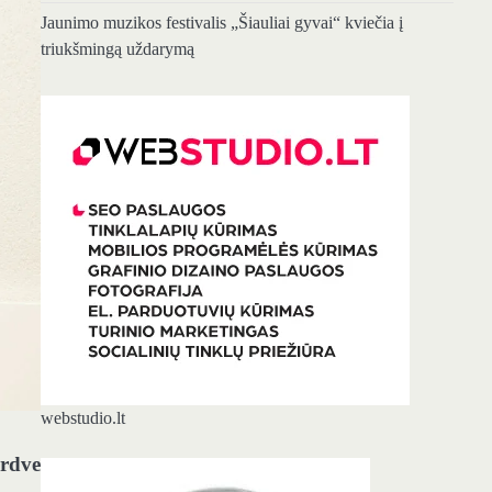
Jaunimo muzikos festivalis „Šiauliai gyvai“ kviečia į
triukšmingą uždarymą
webstudio.lt
erdve