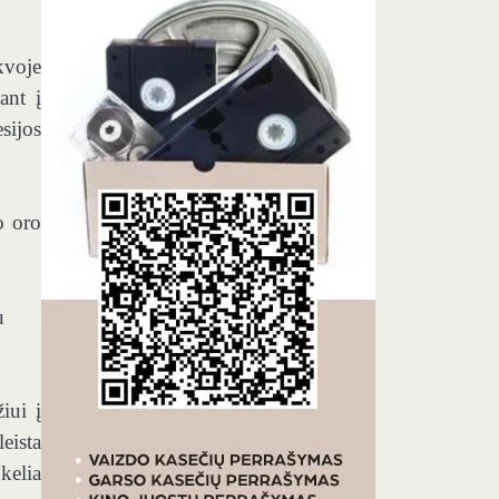
kvoje
ant į
sijos
o oro
u
iui į
eista
kelia