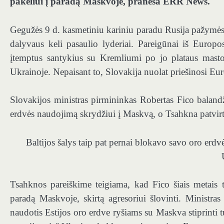
pakeliui į paradą Maskvoje, praneša ERR News.
Gegužės 9 d. kasmetiniu kariniu paradu Rusija pažymės
dalyvaus keli pasaulio lyderiai. Pareigūnai iš Europ
įtemptus santykius su Kremliumi po jo plataus masto 
Ukrainoje. Nepaisant to, Slovakija nuolat priešinosi E
Slovakijos ministras pirmininkas Robertas Fico baland
erdvės naudojimą skrydžiui į Maskvą, o Tsahkna patvirtin
Baltijos šalys taip pat pernai blokavo savo oro er
Tsahknos pareiškime teigiama, kad Fico šiais metais 
paradą Maskvoje, skirtą agresoriui šlovinti. Ministras 
naudotis Estijos oro erdve ryšiams su Maskva stiprinti tuo