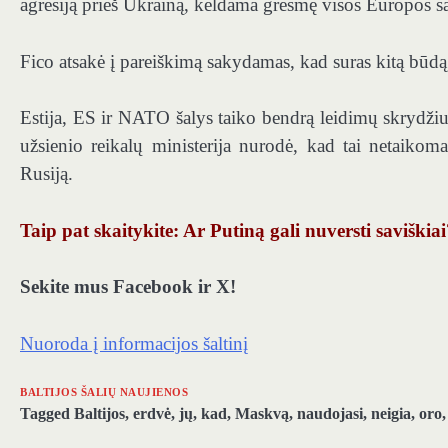
agresiją prieš Ukrainą, keldama grėsmę visos Europos 
Fico atsakė į pareiškimą sakydamas, kad suras kitą būdą,
Estija, ES ir NATO šalys taiko bendrą leidimų skrydžiui
užsienio reikalų ministerija nurodė, kad tai netaikom
Rusiją.
Taip pat skaitykite: Ar Putiną gali nuversti saviškiai?
Sekite mus Facebook ir X!
Nuoroda į informacijos šaltinį
BALTIJOS ŠALIŲ NAUJIENOS
Tagged
Baltijos
,
erdvė
,
jų
,
kad
,
Maskvą
,
naudojasi
,
neigia
,
oro