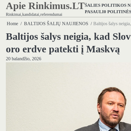
Apie Rinkimus.LT
Skip
ŠALIES POLITIKOS 
to
PASAULI0 POLITINĖ
Rinkimai,kandidatai,referendumai
content
Home
BALTIJOS ŠALIŲ NAUJIENOS
Baltijos šalys neigi
Baltijos šalys neigia, kad Sl
oro erdve patekti į Maskvą
20 balandžio, 2026