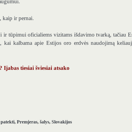
saugumui.
 kaip ir pernai.
 ir tūpimui oficialiems vizitams išdavimo tvarką, tačiau Es
a, kai kalbama apie Estijos oro erdvės naudojimą keliauj
 Ijabas tiesiai šviesiai atsako
,
patekti
,
Premjeras
,
šalys
,
Slovakijos