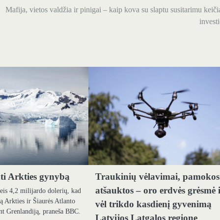
Mafija, vietos valdžia ir pinigai – kaip kova su slaptu susitarimu keič
investi
ti Arkties gynybą
Traukinių vėlavimai, pamokos
atšauktos – oro erdvės grėsmė 
eis 4,2 milijardo dolerių, kad
ą Arkties ir Šiaurės Atlanto
vėl trikdo kasdienį gyvenimą
nt Grenlandiją, praneša BBC.
Latvijos Latgalos regione