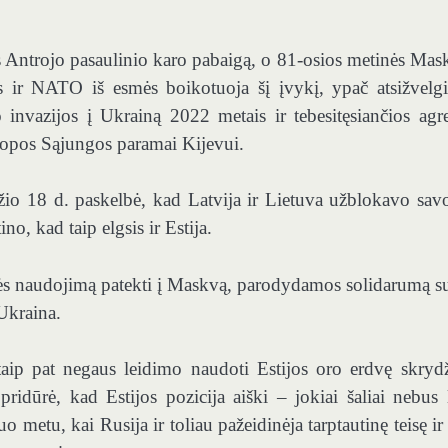
 Antrojo pasaulinio karo pabaigą, o 81-osios metinės Mas
os ir NATO iš esmės boikotuoja šį įvykį, ypač atsižvelgi
invazijos į Ukrainą 2022 metais ir tebesitęsiančios agre
uropos Sąjungos paramai Kijevui.
žio 18 d. paskelbė, kad Latvija ir Lietuva užblokavo sav
o, kad taip elgsis ir Estija.
dvės naudojimą patekti į Maskvą, parodydamos solidarumą s
Ukraina.
taip pat negaus leidimo naudoti Estijos oro erdvę skrydž
pridūrė, kad Estijos pozicija aiški – jokiai šaliai nebus l
 metu, kai Rusija ir toliau pažeidinėja tarptautinę teisę ir 