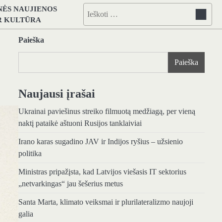
NĖS NAUJIENOS
Ieškoti:
IR KULTŪRA
Paieška
Paieška
Naujausi įrašai
Ukrainai paviešinus streiko filmuotą medžiagą, per vieną
naktį pataikė aštuoni Rusijos tanklaiviai
Irano karas sugadino JAV ir Indijos ryšius – užsienio
politika
Ministras pripažįsta, kad Latvijos viešasis IT sektorius
„netvarkingas“ jau šešerius metus
Santa Marta, klimato veiksmai ir plurilateralizmo naujoji
galia