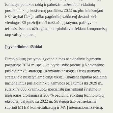
formuoja politikos raidą ir pabrėžia mažesnių ir vidutinių
puslaidininkių ekosistemų poreikius. 2022 m. pirmininkaujant
ES Tarybai Čekija atliko pagrindinį vaidmenį derantis dėl
vieningos ES pozicijos dėl traškučių įstatymo, palengvino
teisinės sistemos užbaigimą ir tarpininkavo siekiant kompromisų
tarp valstybių narių.
Įgyvendinimo iššūkiai
Pirmojo lustų įstatymo įgyvendinimas nacionaliniu lygmeniu
paspartėjo 2024 m. spalį, kai vyriausybė priėmė jį
Nacionalinė
puslaidininkių strategija
. Remiantis tiesiogiai Lustų įstatymu,
strategijoje nustatyti ambicingi tikslai, įskaitant trigubai padidinti
nacionalinius puslaidininkių gamybos pajėgumus iki 2029 m.,
sutelkti 9 000 kvalifikuotų specialistų pasitelkiant švietimo ir
migracijos programas ir 200 % padidinti aukštųjų technologijų
eksportą, palyginti su 2022 m. Strategija taip pat siekiama
stiprinti MTEP, komercializaciją ir MVĮ internacionalizavimą.