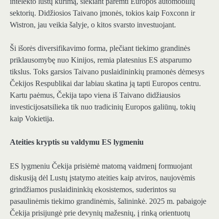
intelekto lustų kūrimą, siekiant paremti Europos automobilių
sektorių. Didžiosios Taivano įmonės, tokios kaip Foxconn ir
Wistron, jau veikia šalyje, o kitos svarsto
investuojant
.
Ši išorės diversifikavimo forma, plečiant tiekimo grandinės
priklausomybę nuo Kinijos, remia platesnius ES atsparumo
tikslus. Toks garsios Taivano puslaidininkių pramonės dėmesys
Čekijos Respublikai dar labiau skatina ją tapti Europos centru.
Kartu paėmus, Čekija tapo viena iš Taivano
didžiausios
investicijos
atsilieka tik nuo tradicinių Europos galiūnų, tokių
kaip Vokietija.
Ateities kryptis su valdymu ES lygmeniu
ES lygmeniu Čekija prisiėmė matomą vaidmenį formuojant
diskusiją dėl Lustų įstatymo ateities kaip atviros, naujovėmis
grindžiamos puslaidininkių ekosistemos, suderintos su
pasaulinėmis tiekimo grandinėmis, šalininkė. 2025 m. pabaigoje
Čekija prisijungė prie devynių mažesnių, į rinką orientuotų