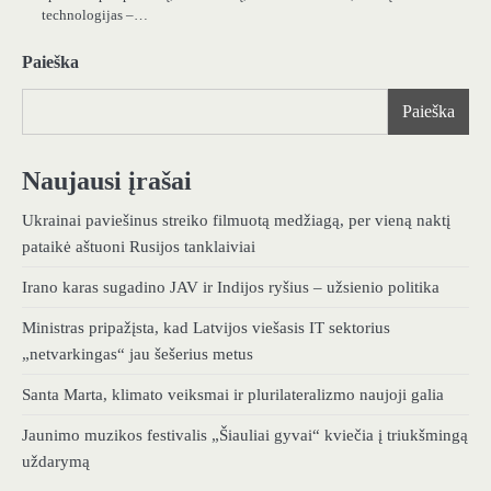
technologijas –…
Paieška
Paieška
Naujausi įrašai
Ukrainai paviešinus streiko filmuotą medžiagą, per vieną naktį
pataikė aštuoni Rusijos tanklaiviai
Irano karas sugadino JAV ir Indijos ryšius – užsienio politika
Ministras pripažįsta, kad Latvijos viešasis IT sektorius
„netvarkingas“ jau šešerius metus
Santa Marta, klimato veiksmai ir plurilateralizmo naujoji galia
Jaunimo muzikos festivalis „Šiauliai gyvai“ kviečia į triukšmingą
uždarymą