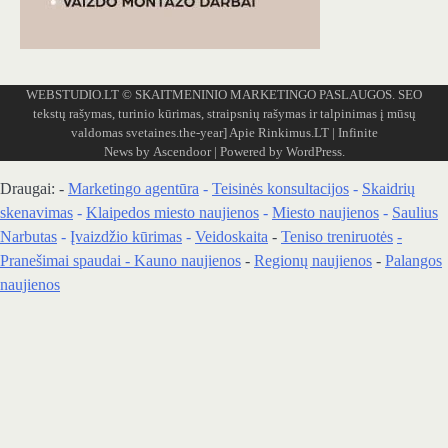
WEBSTUDIO.LT
© SKAITMENINIO MARKETINGO PASLAUGOS. SEO
tekstų rašymas, turinio kūrimas, straipsnių rašymas ir talpinimas į mūsų
valdomas svetaines.the-year]
Apie Rinkimus.LT
| Infinite
News by
Ascendoor
| Powered by
WordPress
.
Draugai: -
Marketingo agentūra
-
Teisinės konsultacijos
-
Skaidrių
skenavimas
-
Klaipedos miesto naujienos
-
Miesto naujienos
-
Saulius
Narbutas
-
Įvaizdžio kūrimas
-
Veidoskaita
-
Teniso treniruotės
-
Pranešimai spaudai -
Kauno naujienos
-
Regionų naujienos
-
Palangos
naujienos