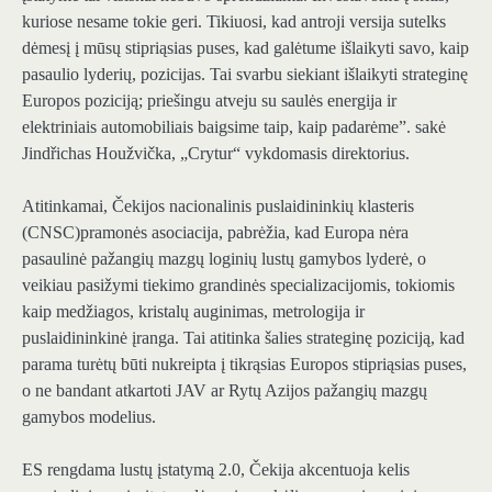
kuriose nesame tokie geri. Tikiuosi, kad antroji versija sutelks
dėmesį į mūsų stipriąsias puses, kad galėtume išlaikyti savo, kaip
pasaulio lyderių, pozicijas. Tai svarbu siekiant išlaikyti strateginę
Europos poziciją; priešingu atveju su saulės energija ir
elektriniais automobiliais baigsime taip, kaip padarėme”.
sakė
Jindřichas Houžvička, „Crytur“ vykdomasis direktorius
.
Atitinkamai,
Čekijos nacionalinis puslaidininkių klasteris
(CNSC)
pramonės asociacija, pabrėžia, kad Europa nėra
pasaulinė pažangių mazgų loginių lustų gamybos lyderė, o
veikiau pasižymi tiekimo grandinės specializacijomis, tokiomis
kaip medžiagos, kristalų auginimas, metrologija ir
puslaidininkinė įranga. Tai atitinka šalies strateginę poziciją, kad
parama turėtų būti nukreipta į tikrąsias Europos stipriąsias puses,
o ne bandant atkartoti JAV ar Rytų Azijos pažangių mazgų
gamybos modelius.
ES rengdama lustų įstatymą 2.0, Čekija akcentuoja kelis