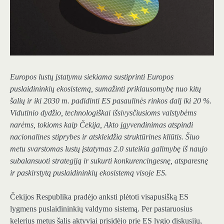
Europos lustų įstatymu siekiama sustiprinti Europos
puslaidininkių ekosistemą, sumažinti priklausomybę nuo kitų
šalių ir iki 2030 m. padidinti ES pasaulinės rinkos dalį iki 20 %.
Vidutinio dydžio, technologiškai išsivysčiusioms valstybėms
narėms, tokioms kaip Čekija, Akto įgyvendinimas atspindi
nacionalines stiprybes ir atskleidžia struktūrines kliūtis. Šiuo
metu svarstomas lustų įstatymas 2.0 suteikia galimybę iš naujo
subalansuoti strategiją ir sukurti konkurencingesnę, atsparesnę
ir paskirstytą puslaidininkių ekosistemą visoje ES.
Čekijos Respublika pradėjo anksti plėtoti visapusišką ES
lygmens puslaidininkių valdymo sistemą. Per pastaruosius
kelerius metus šalis aktyviai prisidėjo prie ES lygio diskusijų,