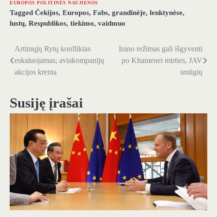
EUROPOS POLITINĖS NAUJIENOS
Tagged
Čekijos
,
Europos
,
Fabs
,
grandinėje
,
lenktynėse
,
lustų
,
Respublikos
,
tiekimo
,
vaidmuo
Artimųjų Rytų konfliktas
Irano režimas gali išgyventi
Navigacija
eskaluojamas; aviakompanijų
po Khamenei mirties, JAV
tarp
akcijos krenta
smūgių
įrašų
Susiję įrašai