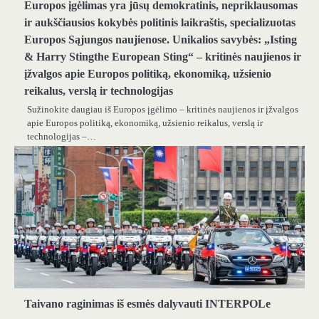
Europos įgėlimas yra jūsų demokratinis, nepriklausomas
ir aukščiausios kokybės politinis laikraštis, specializuotas
Europos Sąjungos naujienose. Unikalios savybės: „Isting
& Harry Stingthe European Sting“ – kritinės naujienos ir
įžvalgos apie Europos politiką, ekonomiką, užsienio
reikalus, verslą ir technologijas
Sužinokite daugiau iš Europos įgėlimo – kritinės naujienos ir įžvalgos
apie Europos politiką, ekonomiką, užsienio reikalus, verslą ir
technologijas –…
Taivano raginimas iš esmės dalyvauti INTERPOLe