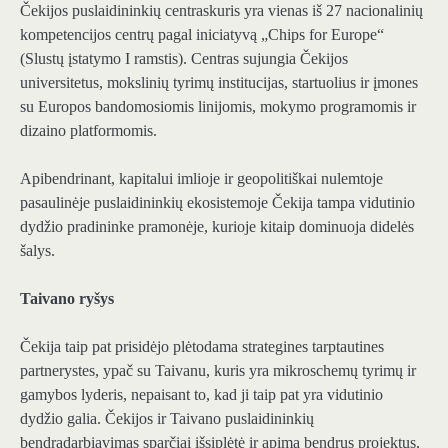
Čekijos puslaidininkių centras
kuris yra vienas iš 27 nacionalinių
kompetencijos centrų pagal iniciatyvą „Chips for Europe“
(Slustų įstatymo I ramstis). Centras sujungia Čekijos
universitetus, mokslinių tyrimų institucijas, startuolius ir įmones
su Europos bandomosiomis linijomis, mokymo programomis ir
dizaino platformomis.
Apibendrinant, kapitalui imlioje ir geopolitiškai nulemtoje
pasaulinėje puslaidininkių ekosistemoje Čekija tampa vidutinio
dydžio pradininke pramonėje, kurioje kitaip dominuoja didelės
šalys.
Taivano ryšys
Čekija taip pat prisidėjo plėtodama strategines tarptautines
partnerystes, ypač su Taivanu, kuris yra mikroschemų tyrimų ir
gamybos lyderis, nepaisant to, kad ji taip pat yra vidutinio
dydžio galia. Čekijos ir Taivano puslaidininkių
bendradarbiavimas sparčiai išsiplėtė ir apima bendrus projektus,