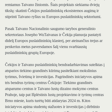
remiamus Taivano žiniomis. Šiais projektais siekiama dviejų
tikslų: skatinti Čekijos puslaidininkių ekosistemos augimą ir
stiprinti Taivano ryšius su Europos puslaidininkių sektoriumi.
Pasak Taivano Nacionalinio saugumo tarybos generalinio
sekretoriaus Josepho Wu
Taivanas ir Čekija planuoja pastatyti
didelį Europos puslaidininkių klasterį, per ateinančius trejus ar
penkerius metus paversdamos šalį vienu svarbiausių
puslaidininkių grupių Europoje.
Čekijos ir Taivano puslaidininkių bendradarbiavimas sutelktas į
atsparios tiekimo grandinės kūrimą pasitelkiant mokslinius
tyrimus, švietimą ir investicijas. Pagrindinės iniciatyvos apima
tris bendrus tyrimų centrus Čekijoje:
Tiekimo grandinės
atsparumo centras
ir
Taivano lustų dizaino mokymo centras
Prahoje, taip pat
Išplėstinis lustų projektavimo ir tyrimų centras
Brno mieste, kuris turėtų būti atidarytas 2024 m. Kitos
iniciatyvos apima studentų stažuotes ir investicijas į dirbtinio