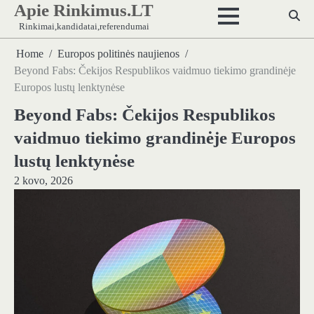
Apie Rinkimus.LT
Skip
to
Rinkimai,kandidatai,referendumai
content
Home
Europos politinės naujienos
Beyond Fabs: Čekijos Respublikos vaidmuo tiekimo grandinėje
Europos lustų lenktynėse
Beyond Fabs: Čekijos Respublikos
vaidmuo tiekimo grandinėje Europos
lustų lenktynėse
2 kovo, 2026