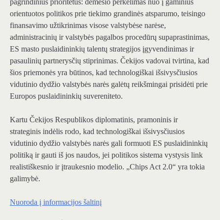
pagrindinius prioritetus: dėmesio perkėlimas nuo į gaminius
orientuotos politikos prie tiekimo grandinės atsparumo, teisingo
finansavimo užtikrinimas visose valstybėse narėse,
administracinių ir valstybės pagalbos procedūrų supaprastinimas,
ES masto puslaidininkių talentų strategijos įgyvendinimas ir
pasaulinių partnerysčių stiprinimas. Čekijos vadovai tvirtina, kad
šios priemonės yra būtinos, kad technologiškai išsivysčiusios
vidutinio dydžio valstybės narės galėtų reikšmingai prisidėti prie
Europos puslaidininkių suvereniteto.
Kartu Čekijos Respublikos diplomatinis, pramoninis ir
strateginis indėlis rodo, kad technologiškai išsivysčiusios
vidutinio dydžio valstybės narės gali formuoti ES puslaidininkių
politiką ir gauti iš jos naudos, jei politikos sistema vystysis link
realistiškesnio ir įtraukesnio modelio. „Chips Act 2.0“ yra tokia
galimybė.
Nuoroda į informacijos šaltinį