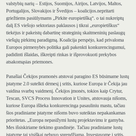
valstybių narių – Estijos, Suomijos, Airijos, Latvijos, Maltos,
Portugalijos, Slovakijos ir Švedijos – koalicijos.
nepritarti
griežtiems pasiūlymams „Pirkite europietišką“.
o tai nukreiptų
dalį ES viešojo sektoriaus paklausos į tikrai „europietiškus“
tiekėjus ir pakeistų dabartinę strateginių skaitmeninių paslaugų
viešųjų pirkimų paradigmą. Koalicija perspėjo, kad privaloma
Europos pirmenybės politika gali pakenkti konkurencingumui,
padidinti išlaidas, iškreipti rinkas ir išprovokuoti prekybos
atsakomąsias priemones.
Panašiai Čekijos pramonės atstovai paragino ES būsimame lustų
įstatyme 2.0 sutelkti dėmesį į sritis, kuriose Europa ir Čekija jau
vaidina svarbų vaidmenį. Čekijos įmonės, tokios kaip Crytur,
Tescan, SVCS Process Innovation ir Unites, atstovauja nišoms,
kuriose Europa išlieka konkurencinga pasauliniu mastu, tačiau
šios
pradiniame įstatyme nišoms buvo suteiktas nepakankamas
prioritetas
. „Europa nepasižymi lustų projektavimu ir gamyba.
Mes išsiskiriame tiekimo grandinėje. Tačiau pradiniame lustų
įstatyme tai visiškai nebuvo sprendžiama. Investavome į sritis,