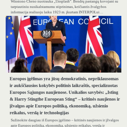
Winstono Cheno nuotrauka „Unsplash“. Bendrų pastangų kovojant su
tarptautiniu nusikalstamumu stiprinimas, keičiantis žvalgybos
informacija realiuoju laiku 1923 m. įkurtam INTERPOLui…
Europos įgėlimas yra jūsų demokratinis, nepriklausomas
ir aukščiausios kokybės politinis laikraštis, specializuotas
Europos Sąjungos naujienose. Unikalios savybės: „Isting
& Harry Stingthe European Sting“ – kritinės naujienos ir
įžvalgos apie Europos politiką, ekonomiką, užsienio
reikalus, verslą ir technologijas
Sužinokite daugiau iš Europos įgėlimo – kritinės naujienos ir įžvalgos
apie Europos politiką, ekonomiką, užsienio reikalus, verslą ir