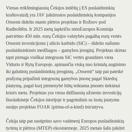
Vienas reikšmingiausių Čekijos indėlių į ES puslaidininkių
kraštovaizdį yra
JAV įsikūrusios puslaidininkių kompanijos
Onsemi didelio masto plėtros projektas
ir Rožnov pod
Radhoštěm. Ir 2025 metų lapkričio mėn
Europos Komisija
patvirtino 450 mln. eurų Čekijos valstybės pagalbą
eurų vertės
Onsemi investicijoms į silicio karbido (SiC) – didelio našumo
puslaidininkinės medžiagos – gamybos įrenginį. Projektas skirtas
tapti pirmąja visiškai integruota SiC vertės grandinės vieta
Vidurio ir Rytų Europoje, apimančia viską nuo kristalų auginimo
iki galutinių puslaidininkių įrenginių. „Onsemi“ taip pat pateikė
prašymą pripažinti integruotą gamybos įmonę pagal Skiedrų
įstatymą, pagal kurį pirmenybė būtų teikiama įmonės tiekimui
krizės metu. Projektas yra viena didžiausių užsienio investicijų
šiuolaikinėje Čekijos istorijoje ir pagrindinis su lustų įstatymu
susijęs projektas
FOAK (pirma-of-a-kind) iniciatyva
.
Čekija taip pat sustiprino savo vaidmenį Europos puslaidininkių
tyrimų ir plėtros (MTEP) ekosistemoje. 2025 metais šalis įsikūrė