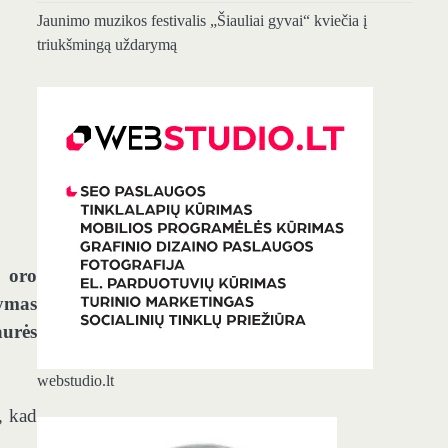
Jaunimo muzikos festivalis „Šiauliai gyvai“ kviečia į
triukšmingą uždarymą
s oro
dymas
aurės
webstudio.lt
, kad