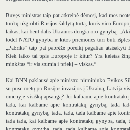
Buvęs ministras taip pat atkreipė dėmesį, kad mes neat
turėtų užgrobti Rusijos šaldytą turtą, kuris vien Europo
laikas, kai bent dalis Ukrainos dengia oro gynybą: „Akiv
todėl NATO gynyba ir kitos priemonės turi būti išplėsto
„Pabriks“ taip pat pabrėžė poreikį pagaliau atsisakyti
Kiek laiko tai tęsis Europoje ir kitur? Yra keletas ži
minkštas “ir vis stumia į priekį – viskas.“
Kai BNN paklausė apie ministro pirmininko Evikos Sili
su puse metų po Rusijos invazijos į Ukrainą, Latvija vi
omenyje visišką apsaugą? Jei kalbame apie kontratakų
tada, kai kalbame apie kontratakų gynybą, tada tad
kontratakų gynybą, tada, tada, tada kalbame apie kont
tada tada, kai kalbame apie kontratakų gynybą, tada,
kontratakų gynybą, tada, tada kalbame apie kontrat