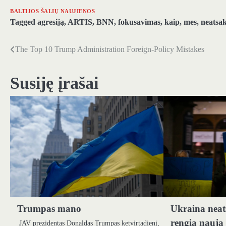
BALTIJOS ŠALIŲ NAUJIENOS
Tagged
agresiją
,
ARTIS
,
BNN
,
fokusavimas
,
kaip
,
mes
,
neatsa
The Top 10 Trump Administration Foreign-Policy Mistakes
Navigacija
tarp
Susiję įrašai
įrašų
Trumpas mano
Ukraina neats
rengia naują 
JAV prezidentas Donaldas Trumpas ketvirtadienį,