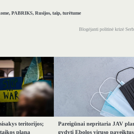
kome
,
PABRIKS
,
Rusijos
,
taip
,
turėtume
Blogėjanti politinė krizė Serb
isakys teritorijos;
Pareigūnai nepritaria JAV pla
taikos planą
gydyti Ebolos viruso paveiktus