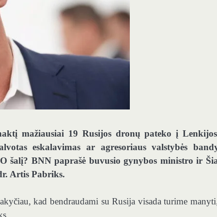
 naktį mažiausiai 19 Rusijos dronų pateko į Lenkijo
galvotas eskalavimas ar agresoriaus valstybės ban
ATO šalį? BNN paprašė buvusio gynybos ministro ir Ši
r. Artis Pabriks.
 sakyčiau, kad bendraudami su Rusija visada turime manyti
ks.