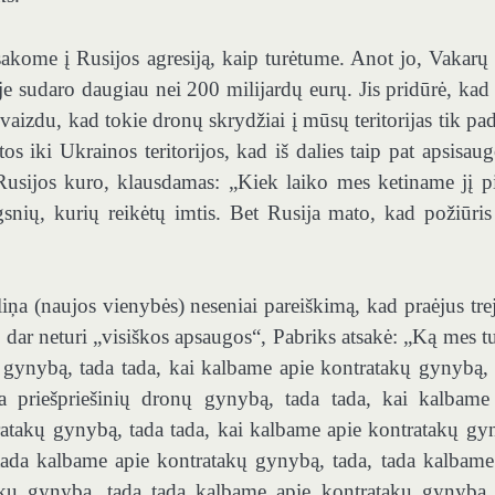
sakome į Rusijos agresiją, kaip turėtume. Anot jo, Vakarų 
je sudaro daugiau nei 200 milijardų eurų. Jis pridūrė, kad 
aizdu, kad tokie dronų skrydžiai į mūsų teritorijas tik pad
s iki Ukrainos teritorijos, kad iš dalies taip pat apsisaug
 Rusijos kuro, klausdamas: „Kiek laiko mes ketiname jį pi
ngsnių, kurių reikėtų imtis. Bet Rusija mato, kad požiūris
ņa (naujos vienybės) neseniai pareiškimą, kad praėjus tre
s dar neturi „visiškos apsaugos“, Pabriks atsakė: „Ką mes t
 gynybą, tada tada, kai kalbame apie kontratakų gynybą, 
a priešpriešinių dronų gynybą, tada tada, kai kalbame
ratakų gynybą, tada tada, kai kalbame apie kontratakų gy
 tada kalbame apie kontratakų gynybą, tada, tada kalbame
akų gynybą, tada tada kalbame apie kontratakų gynybą,