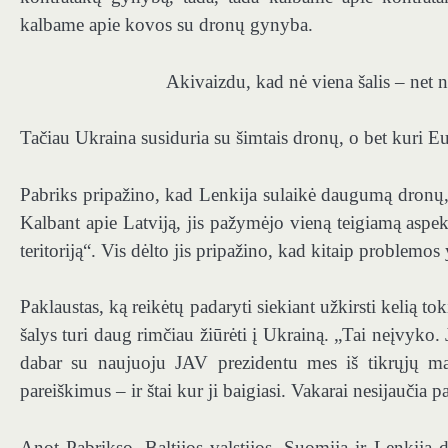
kalbame apie kovos su dronų gynyba.
Akivaizdu, kad nė viena šalis – net
Tačiau Ukraina susiduria su šimtais dronų, o bet kuri Eu
Pabriks pripažino, kad Lenkija sulaikė daugumą dronų, „
Kalbant apie Latviją, jis pažymėjo vieną teigiamą aspe
teritoriją“. Vis dėlto jis pripažino, kad kitaip problemos
Paklaustas, ką reikėtų padaryti siekiant užkirsti kelią t
šalys turi daug rimčiau žiūrėti į Ukrainą. „Tai neįvyko
dabar su naujuoju JAV prezidentu mes iš tikrųjų mat
pareiškimus – ir štai kur ji baigiasi. Vakarai nesijaučia
Anot Pabrikso, Baltijos valstijos, Suomija ir Lenkija d