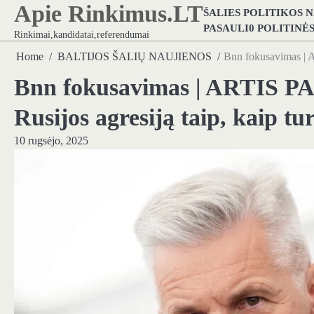
Apie Rinkimus.LT
Skip
ŠALIES POLITIKOS 
to
PASAULI0 POLITINĖ
Rinkimai,kandidatai,referendumai
content
Home
BALTIJOS ŠALIŲ NAUJIENOS
Bnn fokusavimas | A
Bnn fokusavimas | ARTIS P
Rusijos agresiją taip, kaip t
10 rugsėjo, 2025