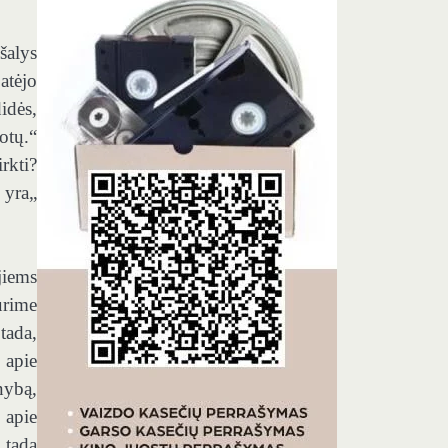
šalys
atėjo
idės,
otų.“
rkti?
 yra„
jiems
urime
tada,
 apie
nybą,
 apie
 tada