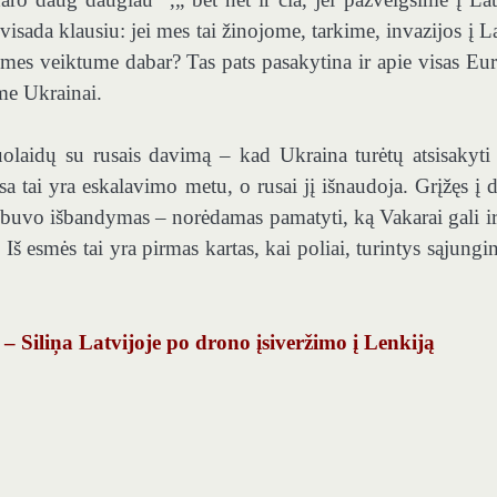
sada klausiu: jei mes tai žinojome, tarkime, invazijos į La
mes veiktume dabar? Tas pats pasakytina ir apie visas Eu
me Ukrainai.
uolaidų su rusais davimą – kad Ukraina turėtų atsisakyti
Visa tai yra eskalavimo metu, o rusai jį išnaudoja. Grįžęs į 
s buvo išbandymas – norėdamas pamatyti, ką Vakarai gali ir
Iš esmės tai yra pirmas kartas, kai poliai, turintys sąjungi
 – Siliņa Latvijoje po drono įsiveržimo į Lenkiją