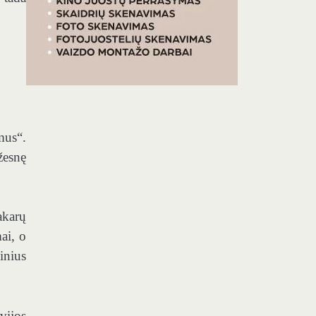
mus“.
žesnę
akarų
ai, o
inius
vijos