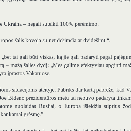
 ne Ukraina – negali suteikti 100% perėmimo.
ropos šalis kovoja su net dešimčia ar dvidešimt “.
bet tai gali būti viskas, ką jie gali padaryti pagal pajėgu
ktą – mažą šalies dydį: „Mes galime efektyviau apginti ma
 yra įprastos Vakaruose.
okioms situacijoms ateityje, Pabriks dar kartą pabrėžė, kad V
. Joe Bideno prezidentūros metu tai nebuvo padaryta tinkam
ome nuolaidas Rusijai, o Europa išleidžia stiprius žod
 pakankamai grėsmę.”
aro daug daugiau “,„ bet net ir čia, jei pažvelgsime į Lat