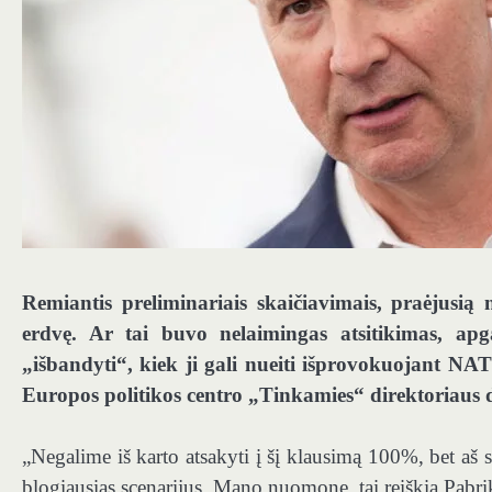
Remiantis preliminariais skaičiavimais, praėjusią
erdvę. Ar tai buvo nelaimingas atsitikimas, ap
„išbandyti“, kiek ji gali nueiti išprovokuojant N
Europos politikos centro „Tinkamies“ direktoriaus d
„Negalime iš karto atsakyti į šį klausimą 100%, bet aš
blogiausias scenarijus. Mano nuomone, tai reiškia Pabri