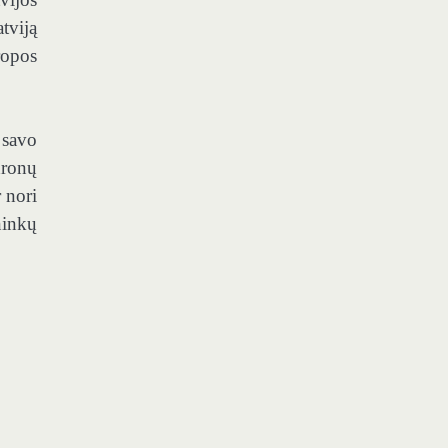
tviją
ropos
 savo
dronų
 nori
ninkų