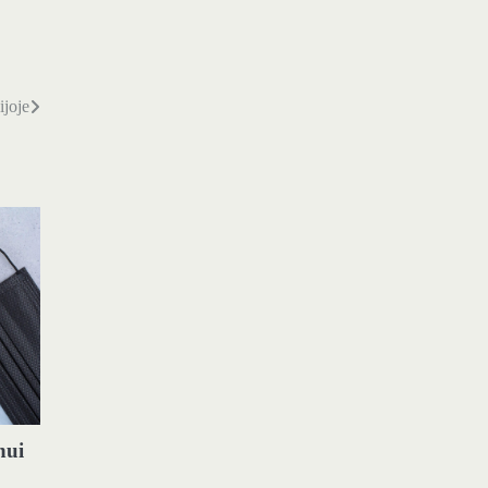
ijoje
nui