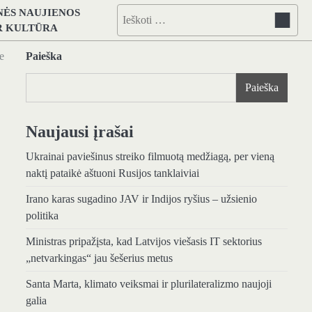
NĖS NAUJIENOS
Ieškoti:
IR KULTŪRA
e
Paieška
Paieška
Naujausi įrašai
Ukrainai paviešinus streiko filmuotą medžiagą, per vieną
naktį pataikė aštuoni Rusijos tanklaiviai
Irano karas sugadino JAV ir Indijos ryšius – užsienio
politika
Ministras pripažįsta, kad Latvijos viešasis IT sektorius
„netvarkingas“ jau šešerius metus
Santa Marta, klimato veiksmai ir plurilateralizmo naujoji
galia