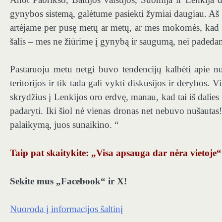
gynybos sistemą, galėtume pasiekti žymiai daugiau. Aš vi
artėjame per pusę metų ar metų, ar mes mokomės, kad 
šalis – mes ne žiūrime į gynybą ir saugumą, nei padeda
Pastaruoju metu netgi buvo tendencijų kalbėti apie n
teritorijos ir tik tada gali vykti diskusijos ir derybos. 
skrydžius į Lenkijos oro erdvę, manau, kad tai iš dalie
padaryti. Iki šiol nė vienas dronas net nebuvo nušautas! 
palaikymą, juos sunaikino. “
Taip pat skaitykite: „Visa apsauga dar nėra vietoje“
Sekite mus „Facebook“ ir X!
Nuoroda į informacijos šaltinį