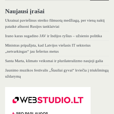
Naujausi įrašai
Ukrainai paviešinus streiko filmuotą medžiagą, per vieną naktį
pataikė aštuoni Rusijos tanklaiviai
Irano karas sugadino JAV ir Indijos ryšius – užsienio politika
Ministras pripažįsta, kad Latvijos viešasis IT sektorius
„netvarkingas“ jau šešerius metus
Santa Marta, klimato veiksmai ir plurilateralizmo naujoji galia
Jaunimo muzikos festivalis „Šiauliai gyvai“ kviečia į triukšmingą
uždarymą