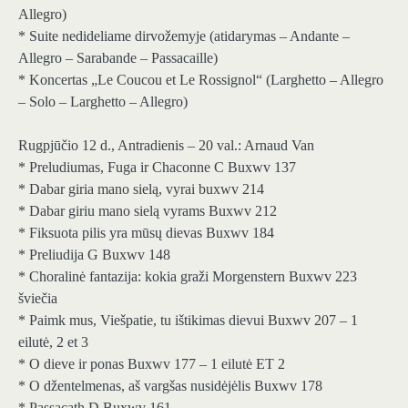
Allegro)
* Suite nedideliame dirvožemyje (atidarymas – Andante –
Allegro – Sarabande – Passacaille)
* Koncertas „Le Coucou et Le Rossignol“ (Larghetto – Allegro
– Solo – Larghetto – Allegro)
Rugpjūčio 12 d., Antradienis – 20 val.: Arnaud Van
* Preludiumas, Fuga ir Chaconne C Buxwv 137
* Dabar giria mano sielą, vyrai buxwv 214
* Dabar giriu mano sielą vyrams Buxwv 212
* Fiksuota pilis yra mūsų dievas Buxwv 184
* Preliudija G Buxwv 148
* Choralinė fantazija: kokia graži Morgenstern Buxwv 223
šviečia
* Paimk mus, Viešpatie, tu ištikimas dievui Buxwv 207 – 1
eilutė, 2 et 3
* O dieve ir ponas Buxwv 177 – 1 eilutė ET 2
* O džentelmenas, aš vargšas nusidėjėlis Buxwv 178
* Passacath D Buxwv 161