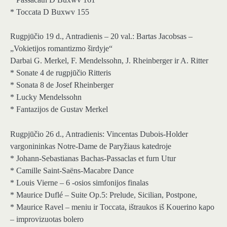
* Toccata D Buxwv 155
Rugpjūčio 19 d., Antradienis – 20 val.: Bartas Jacobsas –
„Vokietijos romantizmo širdyje“
Darbai G. Merkel, F. Mendelssohn, J. Rheinberger ir A. Ritter
* Sonate 4 de rugpjūčio Ritteris
* Sonata 8 de Josef Rheinberger
* Lucky Mendelssohn
* Fantazijos de Gustav Merkel
Rugpjūčio 26 d., Antradienis: Vincentas Dubois-Holder
vargonininkas Notre-Dame de Paryžiaus katedroje
* Johann-Sebastianas Bachas-Passaclas et furn Utur
* Camille Saint-Saëns-Macabre Dance
* Louis Vierne – 6 -osios simfonijos finalas
* Maurice Duflé – Suite Op.5: Prelude, Sicilian, Postpone,
* Maurice Ravel – meniu ir Toccata, ištraukos iš Kouerino kapo
– improvizuotas bolero