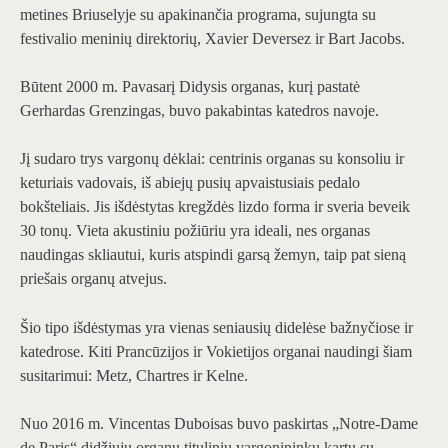
metines Briuselyje su apakinančia programa, sujungta su
festivalio meninių direktorių, Xavier Deversez ir Bart Jacobs.
Būtent 2000 m. Pavasarį Didysis organas, kurį pastatė
Gerhardas Grenzingas, buvo pakabintas katedros navoje.
Jį sudaro trys vargonų dėklai: centrinis organas su konsoliu ir
keturiais vadovais, iš abiejų pusių apvaistusiais pedalo
bokšteliais. Jis išdėstytas kregždės lizdo forma ir sveria beveik
30 tonų. Vieta akustiniu požiūriu yra ideali, nes organas
naudingas skliautui, kuris atspindi garsą žemyn, taip pat sieną
priešais organų atvejus.
Šio tipo išdėstymas yra vienas seniausių didelėse bažnyčiose ir
katedrose. Kiti Prancūzijos ir Vokietijos organai naudingi šiam
susitarimui: Metz, Chartres ir Kelne.
Nuo 2016 m. Vincentas Duboisas buvo paskirtas „Notre-Dame
de Paris“ didžiųjų organų tituliniu vargonininku kartu su