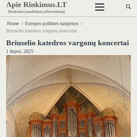
Apie Rinkimus.LT
Skip
to
Rinkimai,kandidatai,referendumai
content
Home
Europos politinės naujienos
Briuselio katedros vargonų koncertai
Briuselio katedros vargonų koncertai
1 liepos, 2025