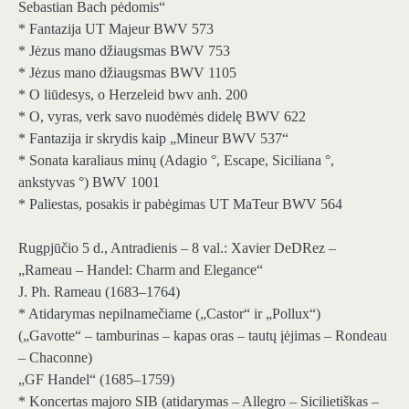
Sebastian Bach pėdomis“
* Fantazija UT Majeur BWV 573
* Jėzus mano džiaugsmas BWV 753
* Jėzus mano džiaugsmas BWV 1105
* O liūdesys, o Herzeleid bwv anh. 200
* O, vyras, verk savo nuodėmės didelę BWV 622
* Fantazija ir skrydis kaip „Mineur BWV 537“
* Sonata karaliaus minų (Adagio °, Escape, Siciliana °,
ankstyvas °) BWV 1001
* Paliestas, posakis ir pabėgimas UT MaTeur BWV 564
Rugpjūčio 5 d., Antradienis – 8 val.: Xavier DeDRez –
„Rameau – Handel: Charm and Elegance“
J. Ph. Rameau (1683–1764)
* Atidarymas nepilnamečiame („Castor“ ir „Pollux“)
(„Gavotte“ – tamburinas – kapas oras – tautų įėjimas – Rondeau
– Chaconne)
„GF Handel“ (1685–1759)
* Koncertas majoro SIB (atidarymas – Allegro – Sicilietiškas –