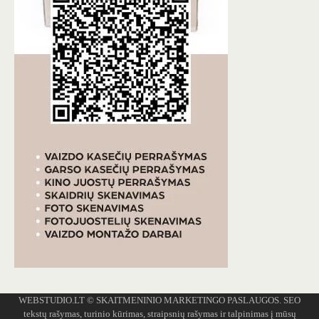
WEBSTUDIO.LT
© SKAITMENINIO MARKETINGO PASLAUGOS. SEO
tekstų rašymas, turinio kūrimas, straipsnių rašymas ir talpinimas į mūsų