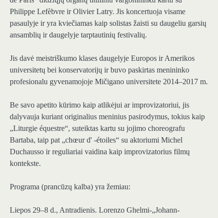
Philippe Lefèbvre ir Olivier Latry. Jis koncertuoja visame
pasaulyje ir yra kviečiamas kaip solistas žaisti su daugeliu garsių
ansamblių ir daugelyje tarptautinių festivalių.
Jis davė meistriškumo klases daugelyje Europos ir Amerikos
universitetų bei konservatorijų ir buvo paskirtas menininko
profesionalu gyvenamojoje Mičigano universitete 2014–2017 m.
Be savo apetito kūrimo kaip atlikėjui ar improvizatoriui, jis
dalyvauja kuriant originalius meninius pasirodymus, tokius kaip
„Liturgie équestre“, suteiktas kartu su jojimo choreografu
Bartaba, taip pat „chœur d' -étoiles“ su aktoriumi Michel
Duchausso ir reguliariai vaidina kaip improvizatorius filmų
kontekste.
Programa (prancūzų kalba) yra žemiau:
Liepos 29–8 d., Antradienis. Lorenzo Ghelmi-„Johann-