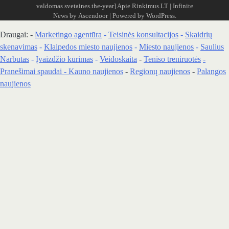
valdomas svetaines.the-year]
Apie Rinkimus.LT
| Infinite
News by
Ascendoor
| Powered by
WordPress
.
Draugai: -
Marketingo agentūra
-
Teisinės konsultacijos
-
Skaidrių
skenavimas
-
Klaipedos miesto naujienos
-
Miesto naujienos
-
Saulius
Narbutas
-
Įvaizdžio kūrimas
-
Veidoskaita
-
Teniso treniruotės
-
Pranešimai spaudai -
Kauno naujienos
-
Regionų naujienos
-
Palangos
naujienos