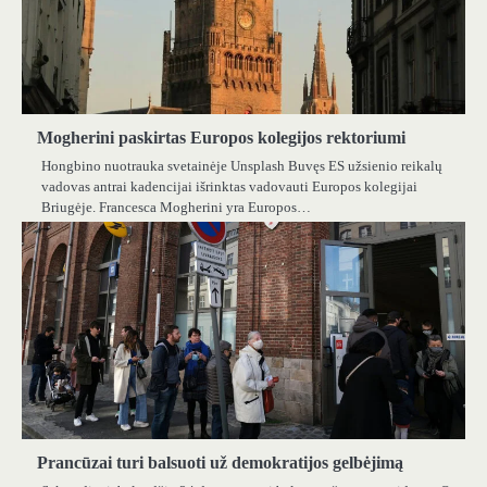
Mogherini paskirtas Europos kolegijos rektoriumi
Hongbino nuotrauka svetainėje Unsplash Buvęs ES užsienio reikalų
vadovas antrai kadencijai išrinktas vadovauti Europos kolegijai
Briugėje. Francesca Mogherini yra Europos…
Prancūzai turi balsuoti už demokratijos gelbėjimą