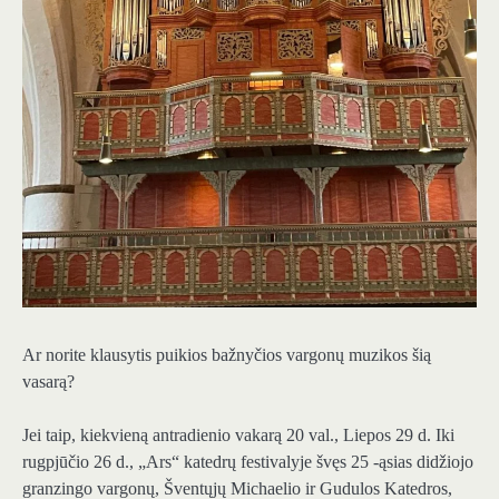
Ar norite klausytis puikios bažnyčios vargonų muzikos šią
vasarą?
Jei taip, kiekvieną antradienio vakarą 20 val., Liepos 29 d. Iki
rugpjūčio 26 d., „Ars“ katedrų festivalyje švęs 25 -ąsias didžiojo
granzingo vargonų, Šventųjų Michaelio ir Gudulos Katedros,