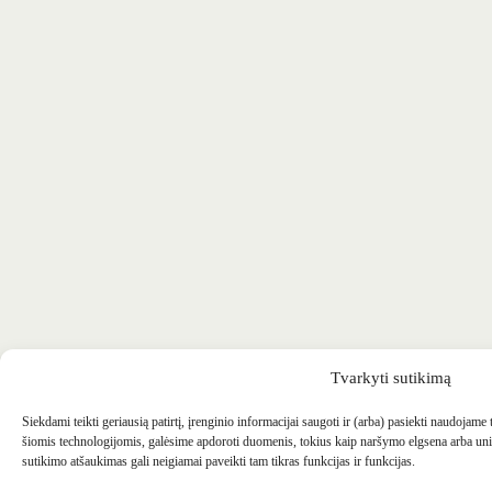
Tvarkyti sutikimą
Siekdami teikti geriausią patirtį, įrenginio informacijai saugoti ir (arba) pasiekti naudojame
šiomis technologijomis, galėsime apdoroti duomenis, tokius kaip naršymo elgsena arba uni
sutikimo atšaukimas gali neigiamai paveikti tam tikras funkcijas ir funkcijas.