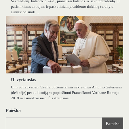
Sekmadienį, balandžio 24 d., prancūzai balsuos už savo prezidentą. O
pasirinkimas antrajam ir paskutiniam prezidento rinkimų turui yra
aiškus: balsuoti…
JT vyriausias
Un nuotrauka/rein SkullerudGeneralinis sekretorius António Guterresas
(dešinėje) per auditoriją su popiežiumi Pranciškumi Vatikane Romoje
2019 m. Gruodžio mėn. Šis straipsnis…
Paieška
Paieška