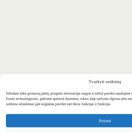
Tvarkyti sutikimą
Siekdami teikti geriausią patirtį, įrenginio informacijai saugoti ir (arba) pasiekti naudojame
šiomis technologijomis, galėsime apdoroti duomenis, tokius kaip naršymo elgsena arba uni
sutikimo atšaukimas gali neigiamai paveikti tam tikras funkcijas ir funkcijas.
Priimti