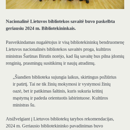
Nacionalinė Lietuvos bibliotekos savaitė buvo paskelbta
geriausiu 2024 m. Bibliotekininkais.
Pasveikindamas nugalėtojus ir visą bibliotekininkų bendruomenę
Lietuvos nacionalinės bibliotekos savaitės proga, kultūros
ministras Šarūnas Birutis norėjo, kad šią savaitę bus pilna įdomių
renginių, prasmingų susitikimų ir naujų atradimų.
„Šiandien biblioteka sujungia laikus, skirtingus požiūrius
ir patirtį. Tai ne tik žinių mokymosi ir vystymosi žinių
oazė, bet ir patikimas šaltinis, kuris sukuria kritinį
mąstymą ir padeda orientuotis labirintuose. Kultūros
ministras šu.
Atsižvelgiant į Lietuvos bibliotekų tarybos rekomendacijas,
2024 m. Geriausio bibliotekininko pavadinimas buvo