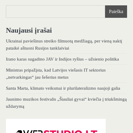
Paieška
Naujausi įrašai
Ukrainai paviešinus streiko filmuotą medžiagą, per vieną naktį
pataikė aštuoni Rusijos tanklaiviai
Irano karas sugadino JAV ir Indijos ryšius – užsienio politika
Ministras pripažįsta, kad Latvijos viešasis IT sektorius
„netvarkingas“ jau šešerius metus
Santa Marta, klimato veiksmai ir plurilateralizmo naujoji galia
Jaunimo muzikos festivalis „Šiauliai gyvai“ kviečia į triukšmingą
uždarymą