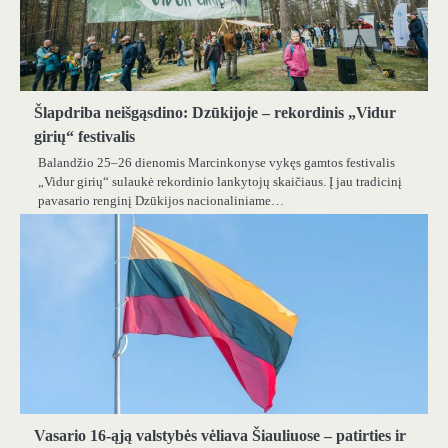
Šlapdriba neišgąsdino: Dzūkijoje – rekordinis „Vidur
girių“ festivalis
Balandžio 25–26 dienomis Marcinkonyse vykęs gamtos festivalis
„Vidur girių“ sulaukė rekordinio lankytojų skaičiaus. Į jau tradicinį
pavasario renginį Dzūkijos nacionaliniame…
Vasario 16-ąją valstybės vėliava Šiauliuose – patirties ir