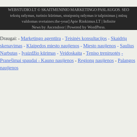
WEBSTUDIO.LT
© SKAITMENINIO MARKETINGO PASLAUGOS. SEO
tekstų rašymas, turinio kūrimas, straipsnių rašymas ir talpinimas į mūsų
valdomas svetaines.the-year]
Apie Rinkimus.LT
| Infinite
News by
Ascendoor
| Powered by
WordPress
.
Draugai: -
Marketingo agentūra
-
Teisinės konsultacijos
-
Skaidrių
skenavimas
-
Klaipedos miesto naujienos
-
Miesto naujienos
-
Saulius
Narbutas
-
Įvaizdžio kūrimas
-
Veidoskaita
-
Teniso treniruotės
-
Pranešimai spaudai -
Kauno naujienos
-
Regionų naujienos
-
Palangos
naujienos