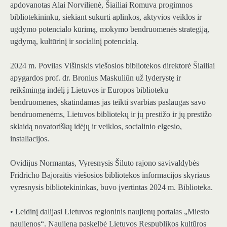
apdovanotas Alai Norvilienė, Šiailiai Romuva progimnos
bibliotekininku, siekiant sukurti aplinkos, aktyvios veiklos ir
ugdymo potencialo kūrimą, mokymo bendruomenės strategiją,
ugdymą, kultūrinį ir socialinį potencialą.
2024 m. Povilas Višinskis viešosios bibliotekos direktorė Šiailiai
apygardos prof. dr. Bronius Maskuliūn už lyderystę ir
reikšmingą indėlį į Lietuvos ir Europos bibliotekų
bendruomenes, skatindamas jas teikti svarbias paslaugas savo
bendruomenėms, Lietuvos bibliotekų ir jų prestižo ir jų prestižo
sklaidą novatoriškų idėjų ir veiklos, socialinio elgesio,
instaliacijos.
Ovidijus Normantas, Vyresnysis Šiluto rajono savivaldybės
Fridricho Bajoraitis viešosios bibliotekos informacijos skyriaus
vyresnysis bibliotekininkas, buvo įvertintas 2024 m. Biblioteka.
• Leidinį dalijasi Lietuvos regioninis naujienų portalas „Miesto
naujienos“. Naujieną paskelbė Lietuvos Respublikos kultūros