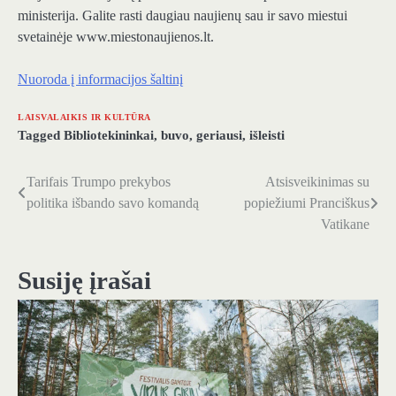
ministerija. Galite rasti daugiau naujienų sau ir savo miestui
svetainėje www.miestonaujienos.lt.
Nuoroda į informacijos šaltinį
LAISVALAIKIS IR KULTŪRA
Tagged
Bibliotekininkai
,
buvo
,
geriausi
,
išleisti
Tarifais Trumpo prekybos
Atsisveikinimas su
Navigacija
politika išbando savo komandą
popiežiumi Pranciškus
tarp
Vatikane
įrašų
Susiję įrašai