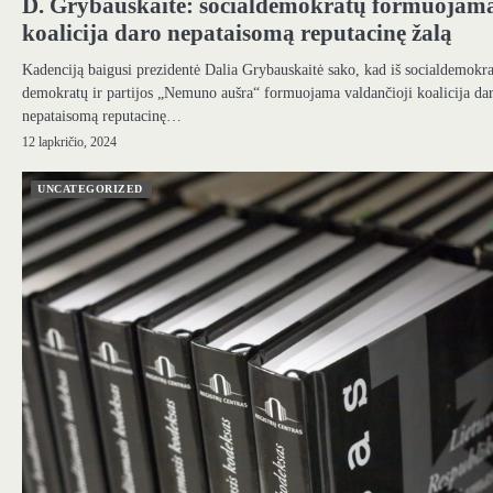
D. Grybauskaitė: socialdemokratų formuojam
koalicija daro nepataisomą reputacinę žalą
Kadenciją baigusi prezidentė Dalia Grybauskaitė sako, kad iš socialdemokra
demokratų ir partijos „Nemuno aušra“ formuojama valdančioji koalicija da
nepataisomą reputacinę…
12 lapkričio, 2024
UNCATEGORIZED