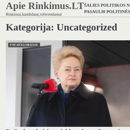
Apie Rinkimus.LT
Skip
ŠALIES POLITIKOS 
to
PASAULI0 POLITINĖ
Rinkimai,kandidatai,referendumai
content
Kategorija:
Uncategorized
UNCATEGORIZED