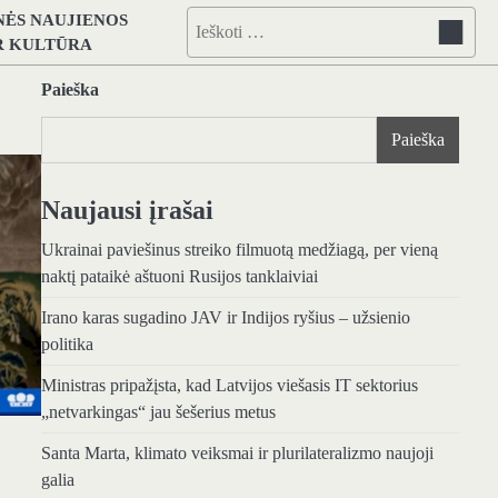
NĖS NAUJIENOS
Ieškoti:
IR KULTŪRA
Paieška
Paieška
Naujausi įrašai
Ukrainai paviešinus streiko filmuotą medžiagą, per vieną
naktį pataikė aštuoni Rusijos tanklaiviai
Irano karas sugadino JAV ir Indijos ryšius – užsienio
politika
Ministras pripažįsta, kad Latvijos viešasis IT sektorius
„netvarkingas“ jau šešerius metus
Santa Marta, klimato veiksmai ir plurilateralizmo naujoji
galia