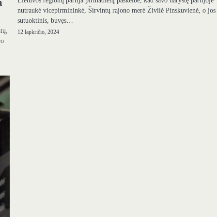
Lietuvos regionų partija pirmadienį paskelbė, kad savo narystę partijoje
a
nutraukė vicepirmininkė, Širvintų rajono merė Živilė Pinskuvienė, o jos
sutuoktinis, buvęs…
tų,
12 lapkričio, 2024
ro