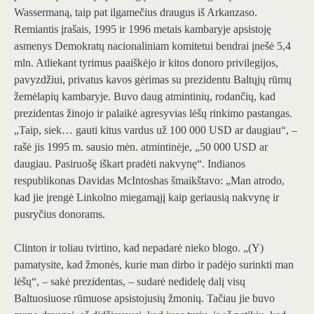
Wassermaną, taip pat ilgamečius draugus iš Arkanzaso.
Remiantis įrašais, 1995 ir 1996 metais kambaryje apsistoję
asmenys Demokratų nacionaliniam komitetui bendrai įnešė 5,4
mln. Atliekant tyrimus paaiškėjo ir kitos donoro privilegijos,
pavyzdžiui, privatus kavos gėrimas su prezidentu Baltųjų rūmų
žemėlapių kambaryje. Buvo daug atmintinių, rodančių, kad
prezidentas žinojo ir palaikė agresyvias lėšų rinkimo pastangas.
„Taip, siek… gauti kitus vardus už 100 000 USD ar daugiau“, –
rašė jis 1995 m. sausio mėn. atmintinėje, „50 000 USD ar
daugiau. Pasiruošę iškart pradėti nakvynę“. Indianos
respublikonas Davidas McIntoshas šmaikštavo: „Man atrodo,
kad jie įrengė Linkolno miegamąjį kaip geriausią nakvynę ir
pusryčius donorams.
Clinton ir toliau tvirtino, kad nepadarė nieko blogo. „(Y)
pamatysite, kad žmonės, kurie man dirbo ir padėjo surinkti man
lėšų“, – sakė prezidentas, – sudarė nedidelę dalį visų
Baltuosiuose rūmuose apsistojusių žmonių. Tačiau jie buvo