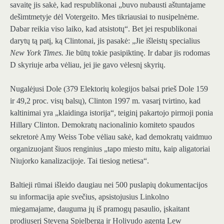
savaitę jis sakė, kad respublikonai „buvo nubausti aštuntajame
dešimtmetyje dėl Votergeito. Mes tikriausiai to nusipelnėme.
Dabar reikia viso laiko, kad atsistotų“. Bet jei respublikonai
darytų tą patį, ką Clintonai, jis pasakė: „Jie išleistų specialius
New York Times.
Jie būtų tokie pasipiktinę. Ir dabar jis rodomas
D skyriuje arba vėliau, jei jie gavo vėlesnį skyrių.
Nugalėjusi Dole (379 Elektorių kolegijos balsai prieš Dole 159
ir 49,2 proc. visų balsų), Clinton 1997 m. vasarį tvirtino, kad
kaltinimai yra „klaidinga istorija“, teiginį pakartojo pirmoji ponia
Hillary Clinton. Demokratų nacionalinio komiteto spaudos
sekretorė Amy Weiss Tobe vėliau sakė, kad demokratų vaidmuo
organizuojant šiuos renginius „tapo miesto mitu, kaip aligatoriai
Niujorko kanalizacijoje. Tai tiesiog netiesa“.
Baltieji rūmai išleido daugiau nei 500 puslapių dokumentacijos
su informacija apie svečius, apsistojusius Linkolno
miegamajame, dauguma jų iš pramogų pasaulio, įskaitant
prodiuserį Steveną Spielbergą ir Holivudo agentą Lew