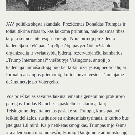
JAV politika skęsta skandale. Prezidentas Donaldas Trumpas ir
toliau tikrina ribas to, kas laikoma priimtina, naikindamas ribas
tarp jo šeimos interesų ir pareigų. Nors pirmoji prezidento
kadencija sukėlė panašių rūpesčių, pavyzdžiui, užsienio
organizacijų ir vyriausybių lyderių, rezervuojančių kambarius
„Trump International“ viešbutyje Vašingtone, antroji jo
kadencija numuša stogą nuo bet kokių užsitęsusių neoficialių ar
formalių apsaugos priemonių, kurios buvo įvestos aštuntajame
dešimtmetyje po Votergeito.
Vos prieš kelias savaites laikinai einantis generalinio prokuroro
pareigas Toddas Blanche'as paskelbė susitarimą, kurį
Teisingumo departamentas pasiekė su Trumpu, kuris padavė
ieškinį dėl žalos, susijusios su ankstesniais tyrimais, ir kuriuo bus
įsteigtas 1,8 mlrd. Kaip netikėtas smogikas, Trumpas ir jo šeima
yra atleidžiami nuo mokesčių tyrimų. Daugumoje administracijų