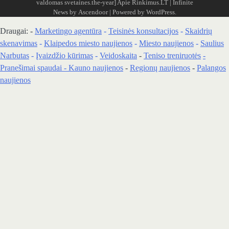
valdomas svetaines.the-year]
Apie Rinkimus.LT
| Infinite
News by
Ascendoor
| Powered by
WordPress
.
Draugai: -
Marketingo agentūra
-
Teisinės konsultacijos
-
Skaidrių
skenavimas
-
Klaipedos miesto naujienos
-
Miesto naujienos
-
Saulius
Narbutas
-
Įvaizdžio kūrimas
-
Veidoskaita
-
Teniso treniruotės
-
Pranešimai spaudai -
Kauno naujienos
-
Regionų naujienos
-
Palangos
naujienos