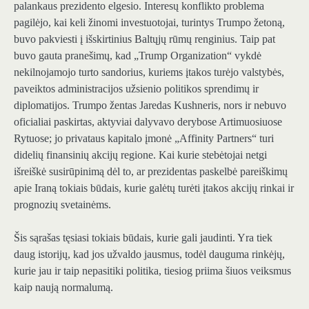
palankaus prezidento elgesio. Interesų konflikto problema
pagilėjo, kai keli žinomi investuotojai, turintys Trumpo žetoną,
buvo pakviesti į išskirtinius Baltųjų rūmų renginius. Taip pat
buvo gauta pranešimų, kad „Trump Organization“ vykdė
nekilnojamojo turto sandorius, kuriems įtakos turėjo valstybės,
paveiktos administracijos užsienio politikos sprendimų ir
diplomatijos. Trumpo žentas Jaredas Kushneris, nors ir nebuvo
oficialiai paskirtas, aktyviai dalyvavo derybose Artimuosiuose
Rytuose; jo privataus kapitalo įmonė „Affinity Partners“ turi
didelių finansinių akcijų regione. Kai kurie stebėtojai netgi
išreiškė susirūpinimą dėl to, ar prezidentas paskelbė pareiškimų
apie Iraną tokiais būdais, kurie galėtų turėti įtakos akcijų rinkai ir
prognozių svetainėms.
Šis sąrašas tęsiasi tokiais būdais, kurie gali jaudinti. Yra tiek
daug istorijų, kad jos užvaldo jausmus, todėl dauguma rinkėjų,
kurie jau ir taip nepasitiki politika, tiesiog priima šiuos veiksmus
kaip naują normalumą.