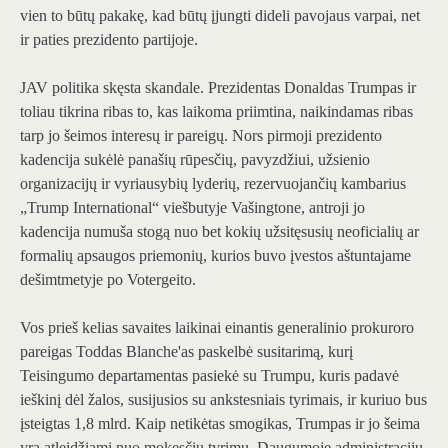
vien to būtų pakakę, kad būtų įjungti dideli pavojaus varpai, net
ir paties prezidento partijoje.
JAV politika skęsta skandale. Prezidentas Donaldas Trumpas ir
toliau tikrina ribas to, kas laikoma priimtina, naikindamas ribas
tarp jo šeimos interesų ir pareigų. Nors pirmoji prezidento
kadencija sukėlė panašių rūpesčių, pavyzdžiui, užsienio
organizacijų ir vyriausybių lyderių, rezervuojančių kambarius
„Trump International“ viešbutyje Vašingtone, antroji jo
kadencija numuša stogą nuo bet kokių užsitęsusių neoficialių ar
formalių apsaugos priemonių, kurios buvo įvestos aštuntajame
dešimtmetyje po Votergeito.
Vos prieš kelias savaites laikinai einantis generalinio prokuroro
pareigas Toddas Blanche'as paskelbė susitarimą, kurį
Teisingumo departamentas pasiekė su Trumpu, kuris padavė
ieškinį dėl žalos, susijusios su ankstesniais tyrimais, ir kuriuo bus
įsteigtas 1,8 mlrd. Kaip netikėtas smogikas, Trumpas ir jo šeima
yra atleidžiami nuo mokesčių tyrimų. Daugumoje administracijų