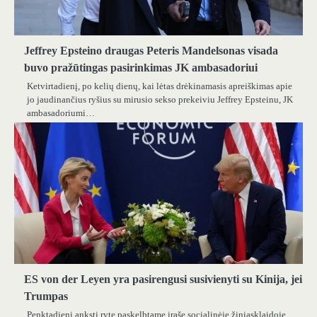
Jeffrey Epsteino draugas Peteris Mandelsonas visada
buvo pražūtingas pasirinkimas JK ambasadoriui
Ketvirtadienį, po kelių dienų, kai lėtas drėkinamasis apreiškimas apie
jo jaudinančius ryšius su mirusio sekso prekeiviu Jeffrey Epsteinu, JK
ambasadoriumi…
ES von der Leyen yra pasirengusi susivienyti su Kinija, jei
Trumpas
Penktadienį anksti ryte paskelbtame įraše socialinėje žiniasklaidoje