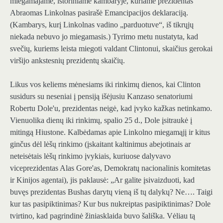
miegamajame, istoriniame kambaryje, kuriame prezidentas
Abraomas Linkolnas pasirašė Emancipacijos deklaraciją.
(Kambarys, kurį Linkolnas vadino „parduotuve“, iš tikrųjų
niekada nebuvo jo miegamasis.) Tyrimo metu nustatyta, kad
svečių, kuriems leista miegoti valdant Clintonui, skaičius gerokai
viršijo ankstesnių prezidentų skaičių.
Likus vos keliems mėnesiams iki rinkimų dienos, kai Clinton
susidurs su neseniai į pensiją išėjusiu Kanzaso senatoriumi
Robertu Dole'u, prezidentas neigė, kad įvyko kažkas netinkamo.
Vienuolika dienų iki rinkimų, spalio 25 d., Dole įsitraukė į
mitingą Hiustone. Kalbėdamas apie Linkolno miegamąjį ir kitus
ginčus dėl lėšų rinkimo (įskaitant kaltinimus abejotinais ar
neteisėtais lėšų rinkimo įvykiais, kuriuose dalyvavo
viceprezidentas Alas Gore'as, Demokratų nacionalinis komitetas
ir Kinijos agentai), jis paklausė: „Ar galite įsivaizduoti, kad
buvęs prezidentas Bushas darytų vieną iš tų dalykų? Ne…. Taigi
kur tas pasipiktinimas? Kur bus nukreiptas pasipiktinimas? Dole
tvirtino, kad pagrindinė žiniasklaida buvo šališka. Vėliau tą