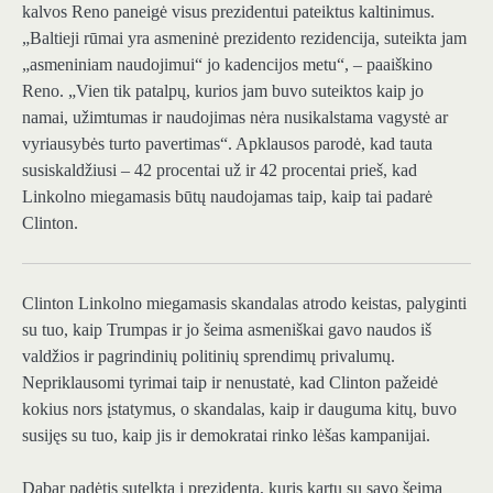
kalvos Reno paneigė visus prezidentui pateiktus kaltinimus.
„Baltieji rūmai yra asmeninė prezidento rezidencija, suteikta jam
„asmeniniam naudojimui“ jo kadencijos metu“, – paaiškino
Reno. „Vien tik patalpų, kurios jam buvo suteiktos kaip jo
namai, užimtumas ir naudojimas nėra nusikalstama vagystė ar
vyriausybės turto pavertimas“. Apklausos parodė, kad tauta
susiskaldžiusi – 42 procentai už ir 42 procentai prieš, kad
Linkolno miegamasis būtų naudojamas taip, kaip tai padarė
Clinton.
Clinton Linkolno miegamasis
skandalas atrodo keistas, palyginti
su tuo, kaip Trumpas ir jo šeima asmeniškai gavo naudos iš
valdžios ir pagrindinių politinių sprendimų privalumų.
Nepriklausomi tyrimai taip ir nenustatė, kad Clinton pažeidė
kokius nors įstatymus, o skandalas, kaip ir dauguma kitų, buvo
susijęs su tuo, kaip jis ir demokratai rinko lėšas kampanijai.
Dabar padėtis sutelkta į prezidentą, kuris kartu su savo šeima