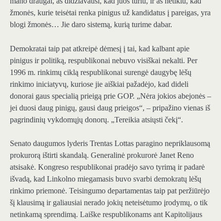
mano draugai, aš didžiavausi, kad juos turiu, ir aš netikiu, kad
žmonės, kurie teisėtai renka pinigus už kandidatus į pareigas, yra
blogi žmonės… Jie daro sistemą, kurią turime dabar.
Demokratai taip pat atkreipė dėmesį į tai, kad kalbant apie
pinigus ir politiką, respublikonai nebuvo visiškai nekalti. Per
1996 m. rinkimų ciklą respublikonai surengė daugybę lėšų
rinkimo iniciatyvų, kuriose jie aiškiai pažadėjo, kad dideli
donorai gaus specialią prieigą prie GOP. „Nėra jokios abejonės –
jei duosi daug pinigų, gausi daug prieigos“, – pripažino vienas iš
pagrindinių vykdomųjų donorų. „Tereikia atsiųsti čekį“.
Senato daugumos lyderis Trentas Lottas paragino nepriklausomą
prokurorą ištirti skandalą. Generalinė prokurorė Janet Reno
atsisakė. Kongreso respublikonai pradėjo savo tyrimą ir padarė
išvadą, kad Linkolno miegamasis buvo svarbi demokratų lėšų
rinkimo priemonė. Teisingumo departamentas taip pat peržiūrėjo
šį klausimą ir galiausiai nerado jokių neteisėtumo įrodymų, o tik
netinkamą sprendimą. Laiške respublikonams ant Kapitolijaus