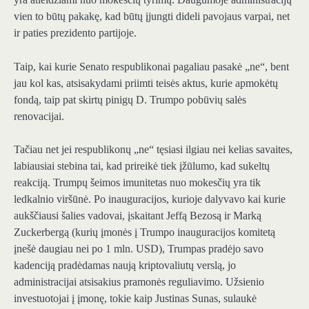
vien to būtų pakakę, kad būtų įjungti dideli pavojaus varpai, net
ir paties prezidento partijoje.
Taip, kai kurie Senato respublikonai pagaliau pasakė „ne“, bent
jau kol kas, atsisakydami priimti teisės aktus, kurie apmokėtų
fondą, taip pat skirtų pinigų D. Trumpo pobūvių salės
renovacijai.
Tačiau net jei respublikonų „ne“ tęsiasi ilgiau nei kelias savaites,
labiausiai stebina tai, kad prireikė tiek įžūlumo, kad sukeltų
reakciją. Trumpų šeimos imunitetas nuo mokesčių yra tik
ledkalnio viršūnė. Po inauguracijos, kurioje dalyvavo kai kurie
aukščiausi šalies vadovai, įskaitant Jeffą Bezosą ir Marką
Zuckerbergą (kurių įmonės į Trumpo inauguracijos komitetą
įnešė daugiau nei po 1 mln. USD), Trumpas pradėjo savo
kadenciją pradėdamas naują kriptovaliutų verslą, jo
administracijai atsisakius pramonės reguliavimo. Užsienio
investuotojai į įmonę, tokie kaip Justinas Sunas, sulaukė