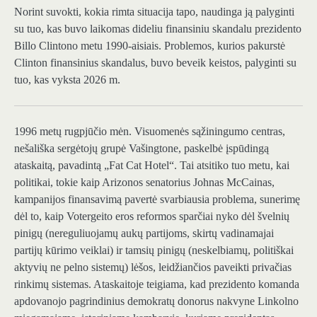
Norint suvokti, kokia rimta situacija tapo, naudinga ją palyginti
su tuo, kas buvo laikomas dideliu finansiniu skandalu prezidento
Billo Clintono metu 1990-aisiais. Problemos, kurios pakurstė
Clinton finansinius skandalus, buvo beveik keistos, palyginti su
tuo, kas vyksta 2026 m.
1996 metų rugpjūčio mėn.
Visuomenės sąžiningumo centras,
nešališka sergėtojų grupė Vašingtone, paskelbė įspūdingą
ataskaitą, pavadintą „Fat Cat Hotel“. Tai atsitiko tuo metu, kai
politikai, tokie kaip Arizonos senatorius Johnas McCainas,
kampanijos finansavimą pavertė svarbiausia problema, sunerimę
dėl to, kaip Votergeito eros reformos sparčiai nyko dėl švelnių
pinigų (nereguliuojamų aukų partijoms, skirtų vadinamajai
partijų kūrimo veiklai) ir tamsių pinigų (neskelbiamų, politiškai
aktyvių ne pelno sistemų) lėšos, leidžiančios paveikti privačias
rinkimų sistemas. Ataskaitoje teigiama, kad prezidento komanda
apdovanojo pagrindinius demokratų donorus nakvyne Linkolno