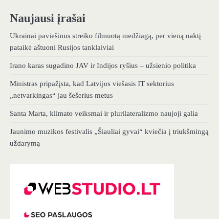
Naujausi įrašai
Ukrainai paviešinus streiko filmuotą medžiagą, per vieną naktį
pataikė aštuoni Rusijos tanklaiviai
Irano karas sugadino JAV ir Indijos ryšius – užsienio politika
Ministras pripažįsta, kad Latvijos viešasis IT sektorius
„netvarkingas“ jau šešerius metus
Santa Marta, klimato veiksmai ir plurilateralizmo naujoji galia
Jaunimo muzikos festivalis „Šiauliai gyvai“ kviečia į triukšmingą
uždarymą