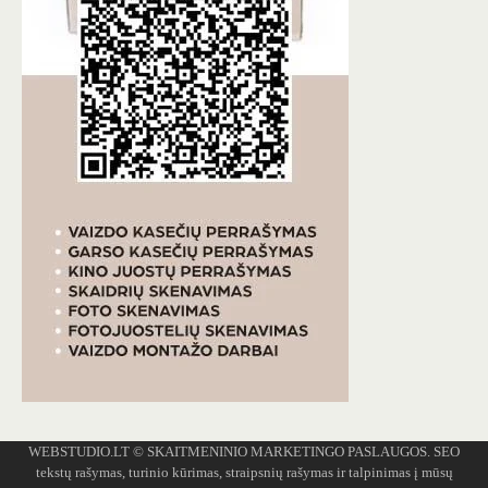
WEBSTUDIO.LT
© SKAITMENINIO MARKETINGO PASLAUGOS. SEO
tekstų rašymas, turinio kūrimas, straipsnių rašymas ir talpinimas į mūsų