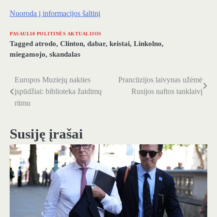
Nuoroda į informacijos šaltinį
PASAULI0 POLITINĖS AKTUALIJOS
Tagged
atrodo
,
Clinton
,
dabar
,
keistai
,
Linkolno
,
miegamojo
,
skandalas
Europos Muziejų nakties
Prancūzijos laivynas užėmė
Navigacija
įspūdžiai: biblioteka žaidimų
Rusijos naftos tanklaivį
tarp
ritmu
įrašų
Susiję įrašai