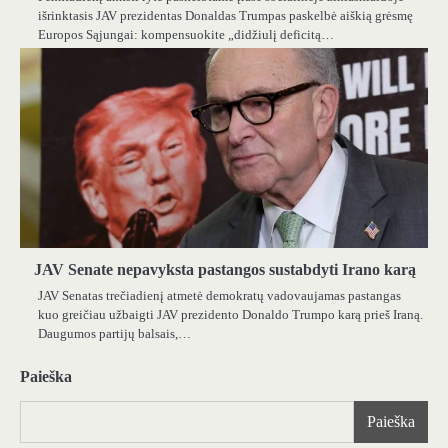
išrinktasis JAV prezidentas Donaldas Trumpas paskelbė aiškią grėsmę
Europos Sąjungai: kompensuokite „didžiulį deficitą…
JAV Senate nepavyksta pastangos sustabdyti Irano karą
JAV Senatas trečiadienį atmetė demokratų vadovaujamas pastangas
kuo greičiau užbaigti JAV prezidento Donaldo Trumpo karą prieš Iraną.
Daugumos partijų balsais,…
Paieška
Paieška