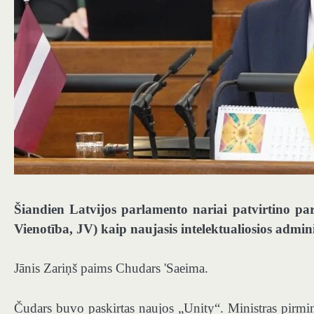
Šiandien Latvijos parlamento nariai patvirtino 
Vienotība, JV) kaip naujasis intelektualiosios adminis
Jānis Zariņš paims Chudars 'Saeima.
Čudars buvo paskirtas naujos „Unity“. Ministras pirmin