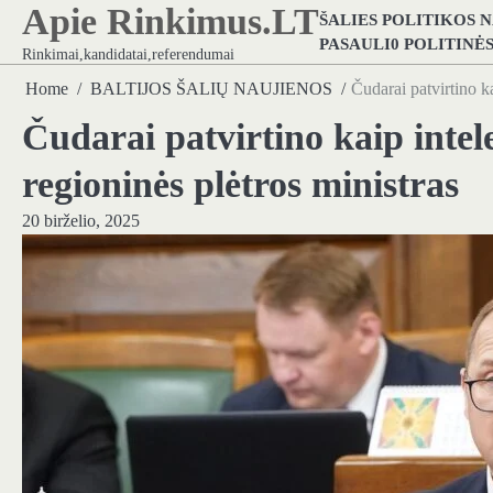
Apie Rinkimus.LT
Skip
ŠALIES POLITIKOS 
to
PASAULI0 POLITINĖ
Rinkimai,kandidatai,referendumai
content
Home
BALTIJOS ŠALIŲ NAUJIENOS
Čudarai patvirtino ka
Čudarai patvirtino kaip intel
regioninės plėtros ministras
20 birželio, 2025