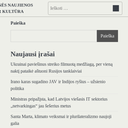
NĖS NAUJIENOS
Ieškoti:
IR KULTŪRA
Paieška
Paieška
Naujausi įrašai
Ukrainai paviešinus streiko filmuotą medžiagą, per vieną
naktį pataikė aštuoni Rusijos tanklaiviai
Irano karas sugadino JAV ir Indijos ryšius – užsienio
politika
Ministras pripažįsta, kad Latvijos viešasis IT sektorius
„netvarkingas“ jau šešerius metus
Santa Marta, klimato veiksmai ir plurilateralizmo naujoji
galia