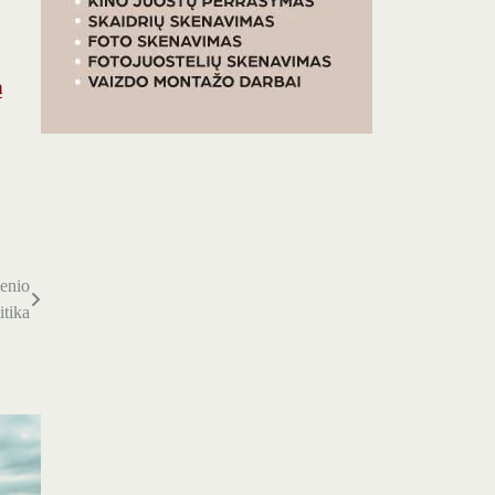
ą
ienio
itika