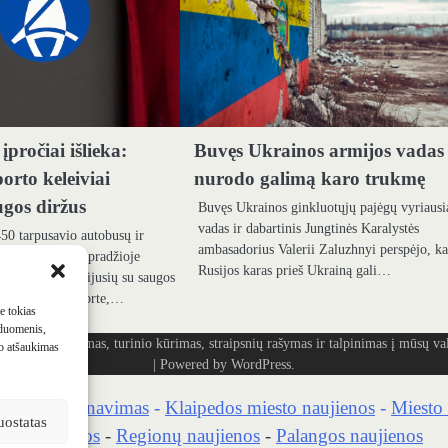
įpročiai išlieka:
Buvęs Ukrainos armijos vadas
porto keleiviai
nurodo galimą karo trukmę
ugos diržus
Buvęs Ukrainos ginkluotųjų pajėgų vyriausi
vadas ir dabartinis Jungtinės Karalystės
50 tarpusavio autobusų ir
ambasadorius Valerii Zaluzhnyi perspėjo, k
ikrinimas metų pradžioje
Rusijos karas prieš Ukrainą gali…
es problemų, susijusių su saugos
iešajame transporte,…
me tokias
 duomenis,
ašymas, turinio kūrimas, straipsnių rašymas ir talpinimas į mūsų vald
mo atšaukimas
| Powered by
WordPress
.
kaidrių skenavimas
-
Klaipedos miesto naujienos
-
Miesto 
uostatas
no naujienos
-
Regionų naujienos
-
Palangos naujienos