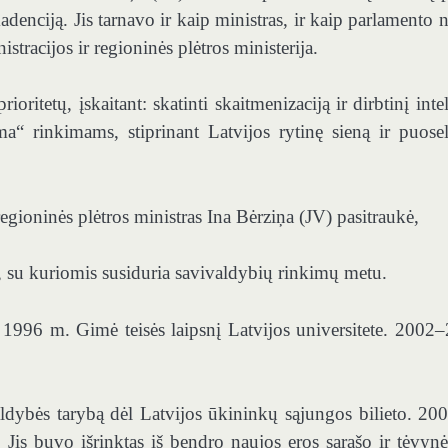
denciją. Jis tarnavo ir kaip ministras, ir kaip parlamento n
istracijos ir regioninės plėtros ministerija.
ioritetų, įskaitant: skatinti skaitmenizaciją ir dirbtinį inte
ma“ rinkimams, stiprinant Latvijos rytinę sieną ir puosel
egioninės plėtros ministras Ina Bėrziņa (JV) pasitraukė,
, su kuriomis susiduria savivaldybių rinkimų metu.
996 m. Gimė teisės laipsnį Latvijos universitete. 2002
ldybės tarybą dėl Latvijos ūkininkų sąjungos bilieto. 20
 Jis buvo išrinktas iš bendro naujos eros sąrašo ir tėvynė