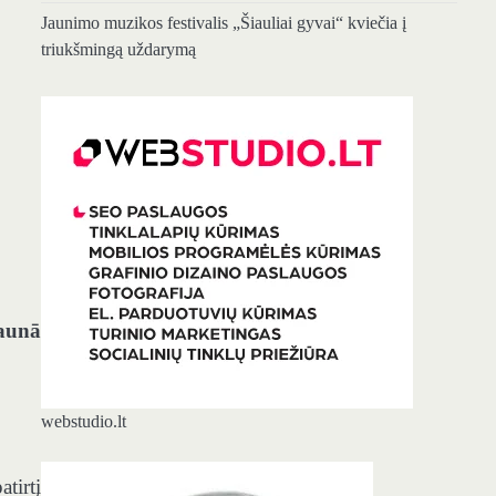
Jaunimo muzikos festivalis „Šiauliai gyvai“ kviečia į
triukšmingą uždarymą
Jaunā
webstudio.lt
tirtį