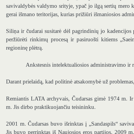
savivaldybės valdymo srityje, ypač jo ilgą sertių mero ka
gerai išmano teritorijas, kurias prižiūri išmaniosios admin
Siliņa ir čudarai susitarė dėl pagrindinių jo kadencijos pr
peržiūrėti rinkimų procesą ir pasiruošti kitiems „Saei
regioninę plėtrą.
Ankstesnis intelektualiosios administravimo ir r
Darant prielaidą, kad politinė atsakomybė už problemas
Remiantis LATA archyvais, Čudarsas gimė 1974 m. Ir 1
m. Jis dirbo praktikuojančiu teisininku.
2001 m. Čudarsas buvo išrinktas į „Sandaspils“ saviva
Jis buvo perrinktas iš Naujosios eros partijos. 2009 m.