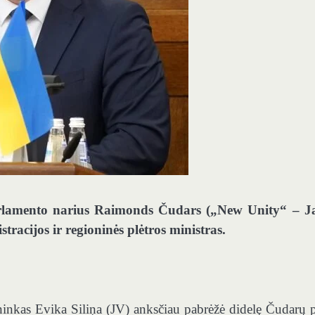
parlamento narius Raimonds Čudars („New Unity“ – 
tracijos ir regioninės plėtros ministras.
inkas Evika Siliņa (JV) anksčiau pabrėžė didelę Čudarų pa