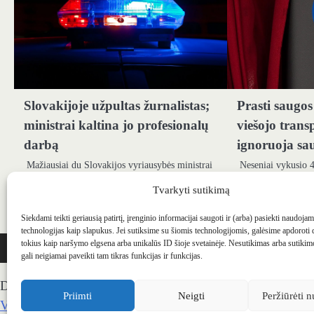
Slovakijoje užpultas žurnalistas;
Prasti saugos 
ministrai kaltina jo profesionalų
viešojo trans
darbą
ignoruoja sa
Mažiausiai du Slovakijos vyriausybės ministrai
Neseniai vykusio 4
sureagavo į išpuolį prieš 70-metį žurnalistą Peterį
mikroautobusų pat
Tvarkyti sutikimą
Schutzą kritikuodami jo publikacijas, praneša
atskleidė nuolatin
„Politico“. Išpuolis prieš…
diržų naudojimu v
Siekdami teikti geriausią patirtį, įrenginio informacijai saugoti ir (arba) pasiekti naudoja
technologijas kaip slapukus. Jei sutiksime su šiomis technologijomis, galėsime apdoroti
WEBSTUDIO.LT
© SKAITMENINIO MARKETINGO PASLAUGOS. SEO tekstų r
tokius kaip naršymo elgsena arba unikalūs ID šioje svetainėje. Nesutikimas arba sutiki
gali neigiamai paveikti tam tikras funkcijas ir funkcijas.
Draugai: -
Marketingo agentūra
-
Teisinės konsultacijos
-
S
Priimti
Neigti
Peržiūrėti n
Veidoskaita
-
Teniso treniruotės
- Pranešimai spaudai -
Kau