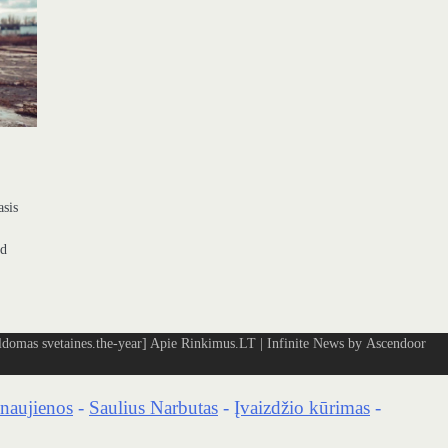
asis
ad
omas svetaines.the-year]
Apie Rinkimus.LT
| Infinite News by
Ascendoor
naujienos
-
Saulius Narbutas
-
Įvaizdžio kūrimas
-