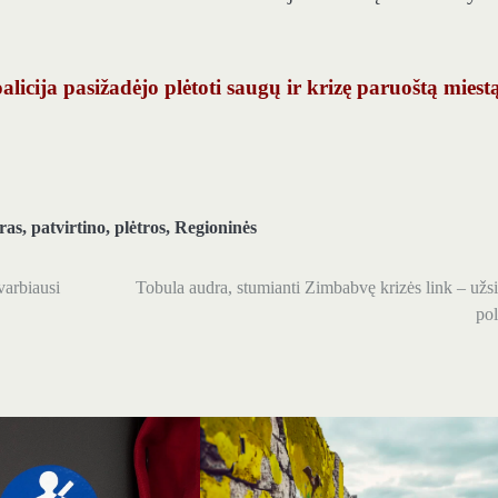
licija pasižadėjo plėtoti saugų ir krizę paruoštą miest
ras
,
patvirtino
,
plėtros
,
Regioninės
varbiausi
Tobula audra, stumianti Zimbabvę krizės link – užs
pol