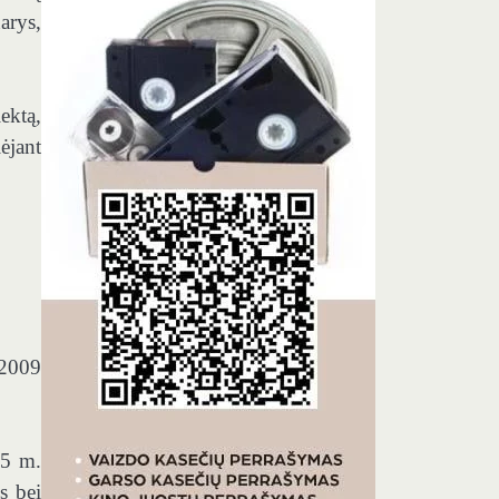
arys,
lektą,
ėjant
–2009
05 m.
s bei