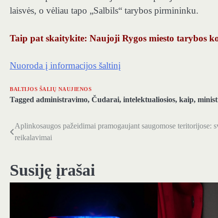
laisvės, o vėliau tapo „Salbils“ tarybos pirmininku.
Taip pat skaitykite: Naujoji Rygos miesto tarybos koa
Nuoroda į informacijos šaltinį
BALTIJOS ŠALIŲ NAUJIENOS
Tagged
administravimo
,
Čudarai
,
intelektualiosios
,
kaip
,
minist
Aplinkosaugos pažeidimai pramogaujant saugomose teritorijose: s
Navigacija
reikalavimai
tarp
įrašų
Susiję įrašai