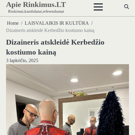
Apie Rinkimus.LT
Skip
to
Rinkimai,kandidatai,referendumai
content
Home
LAISVALAIKIS IR KULTŪRA
Dizaineris atskleidė Kerbedžio kostiumo kainą
Dizaineris atskleidė Kerbedžio
kostiumo kainą
3 lapkričio, 2025