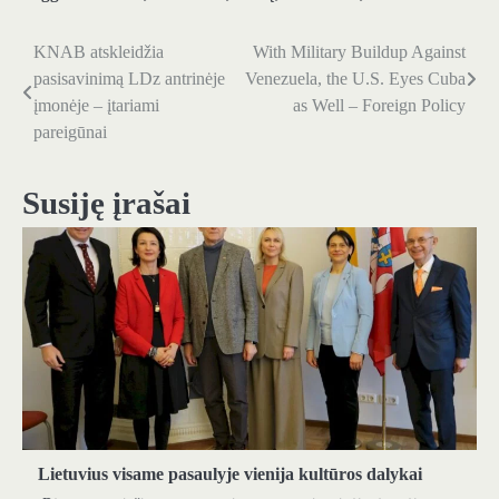
KNAB atskleidžia
With Military Buildup Against
Navigacija
pasisavinimą LDz antrinėje
Venezuela, the U.S. Eyes Cuba
tarp
įmonėje – įtariami
as Well – Foreign Policy
pareigūnai
įrašų
Susiję įrašai
Lietuvius visame pasaulyje vienija kultūros dalykai