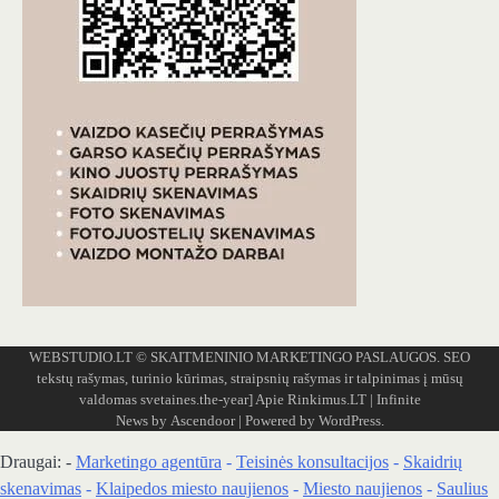
WEBSTUDIO.LT
© SKAITMENINIO MARKETINGO PASLAUGOS. SEO
tekstų rašymas, turinio kūrimas, straipsnių rašymas ir talpinimas į mūsų
valdomas svetaines.the-year]
Apie Rinkimus.LT
| Infinite
News by
Ascendoor
| Powered by
WordPress
.
Draugai: -
Marketingo agentūra
-
Teisinės konsultacijos
-
Skaidrių
skenavimas
-
Klaipedos miesto naujienos
-
Miesto naujienos
-
Saulius