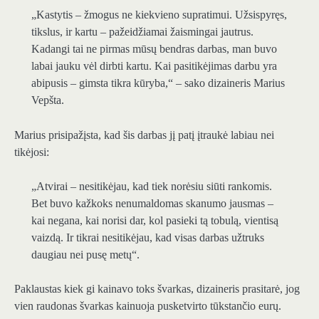
„Kastytis – žmogus ne kiekvieno supratimui. Užsispyręs,
tikslus, ir kartu – pažeidžiamai žaismingai jautrus.
Kadangi tai ne pirmas mūsų bendras darbas, man buvo
labai jauku vėl dirbti kartu. Kai pasitikėjimas darbu yra
abipusis – gimsta tikra kūryba,“ – sako dizaineris Marius
Vepšta.
Marius prisipažįsta, kad šis darbas jį patį įtraukė labiau nei
tikėjosi:
„Atvirai – nesitikėjau, kad tiek norėsiu siūti rankomis.
Bet buvo kažkoks nenumaldomas skanumo jausmas –
kai negana, kai norisi dar, kol pasieki tą tobulą, vientisą
vaizdą. Ir tikrai nesitikėjau, kad visas darbas užtruks
daugiau nei pusę metų“.
Paklaustas kiek gi kainavo toks švarkas, dizaineris prasitarė, jog
vien raudonas švarkas kainuoja pusketvirto tūkstančio eurų.