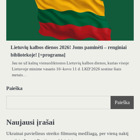
Lietuvių kalbos dienos 2026! Joms paminėti – renginiai
bibliotekoje! [+programa]
Jau ne už kalnų vienuoliktosios Lietuvių kalbos dienos, kurias visoje
Lietuvoje minime vasario 16–kovo 11 d. LKD‘2026 sostine šiais
metais…
Paieška
Paieška
Naujausi įrašai
Ukrainai paviešinus streiko filmuotą medžiagą, per vieną naktį