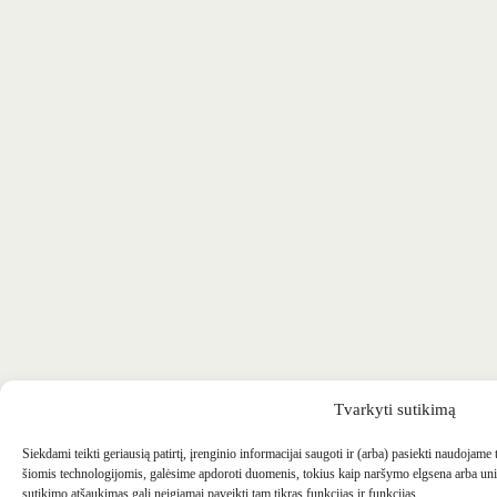
Tvarkyti sutikimą
Siekdami teikti geriausią patirtį, įrenginio informacijai saugoti ir (arba) pasiekti naudojame
šiomis technologijomis, galėsime apdoroti duomenis, tokius kaip naršymo elgsena arba uni
sutikimo atšaukimas gali neigiamai paveikti tam tikras funkcijas ir funkcijas.