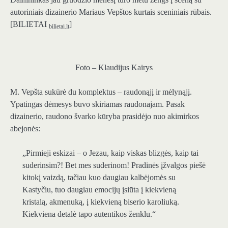
autoriniais dizainerio Mariaus Vepštos kurtais sceniniais rūbais.
[BILIETAI
]
bilietai.lt
Foto – Klaudijus Kairys
M. Vepšta sukūrė du komplektus – raudonąjį ir mėlynąjį.
Ypatingas dėmesys buvo skiriamas raudonajam. Pasak
dizainerio, raudono švarko kūryba prasidėjo nuo akimirkos
abejonės:
„Pirmieji eskizai – o Jezau, kaip viskas blizgės, kaip tai
suderinsim?! Bet mes suderinom! Pradinės įžvalgos piešė
kitokį vaizdą, tačiau kuo daugiau kalbėjomės su
Kastyčiu, tuo daugiau emocijų įsiūta į kiekvieną
kristalą, akmenuką, į kiekvieną biserio karoliuką.
Kiekviena detalė tapo autentikos ženklu.“