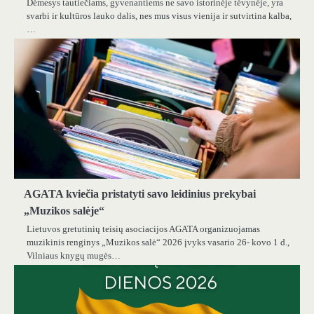
Dėmesys tautiečiams, gyvenantiems ne savo istorinėje tėvynėje, yra
svarbi ir kultūros lauko dalis, nes mus visus vienija ir sutvirtina kalba,
…
AGATA kviečia pristatyti savo leidinius prekybai
„Muzikos salėje“
Lietuvos gretutinių teisių asociacijos AGATA organizuojamas
muzikinis renginys „Muzikos salė“ 2026 įvyks vasario 26- kovo 1 d.,
Vilniaus knygų mugės…