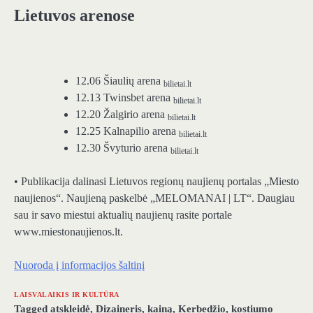
Lietuvos arenose
12.06 Šiaulių arena
bilietai.lt
12.13 Twinsbet arena
bilietai.lt
12.20 Žalgirio arena
bilietai.lt
12.25 Kalnapilio arena
bilietai.lt
12.30 Švyturio arena
bilietai.lt
• Publikacija dalinasi Lietuvos regionų naujienų portalas „Miesto
naujienos“. Naujieną paskelbė „MELOMANAI | LT“. Daugiau
sau ir savo miestui aktualių naujienų rasite portale
www.miestonaujienos.lt.
Nuoroda į informacijos šaltinį
LAISVALAIKIS IR KULTŪRA
Tagged
atskleidė
,
Dizaineris
,
kainą
,
Kerbedžio
,
kostiumo