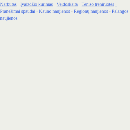
Narbutas
-
Įvaizdžio kūrimas
-
Veidoskaita
-
Teniso treniruotės
-
Pranešimai spaudai -
Kauno naujienos
-
Regionų naujienos
-
Palangos
naujienos