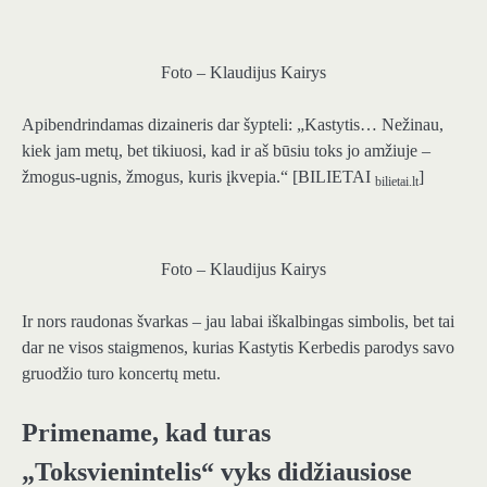
Foto – Klaudijus Kairys
Apibendrindamas dizaineris dar šypteli: „Kastytis… Nežinau,
kiek jam metų, bet tikiuosi, kad ir aš būsiu toks jo amžiuje –
žmogus-ugnis, žmogus, kuris įkvepia.“ [BILIETAI
]
bilietai.lt
Foto – Klaudijus Kairys
Ir nors raudonas švarkas – jau labai iškalbingas simbolis, bet tai
dar ne visos staigmenos, kurias Kastytis Kerbedis parodys savo
gruodžio turo koncertų metu.
Primename, kad turas
„Toksvienintelis“ vyks didžiausiose