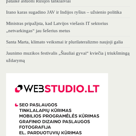
pataikė aštuoni Rusijos tanklaiviai
Irano karas sugadino JAV ir Indijos ryšius – užsienio politika
Ministras pripažįsta, kad Latvijos viešasis IT sektorius
„netvarkingas“ jau šešerius metus
Santa Marta, klimato veiksmai ir plurilateralizmo naujoji galia
Jaunimo muzikos festivalis „Šiauliai gyvai“ kviečia į triukšmingą
uždarymą