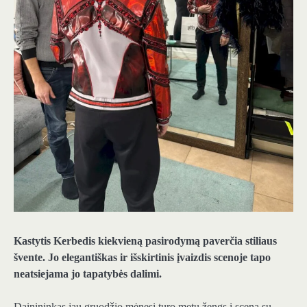
Kastytis Kerbedis kiekvieną pasirodymą paverčia stiliaus
švente. Jo elegantiškas ir išskirtinis įvaizdis scenoje tapo
neatsiejama jo tapatybės dalimi.
Dainininkas jau gruodžio mėnesį turo metu žengs į sceną su