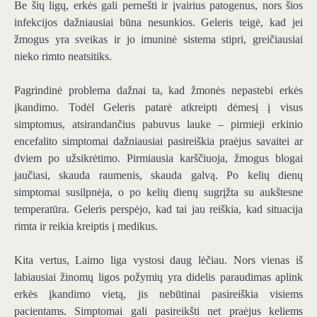
Be šių ligų, erkės gali pernešti ir įvairius patogenus, nors šios
infekcijos dažniausiai būna nesunkios. Geleris teigė, kad jei
žmogus yra sveikas ir jo imuninė sistema stipri, greičiausiai
nieko rimto neatsitiks.
Pagrindinė problema dažnai ta, kad žmonės nepastebi erkės
įkandimo. Todėl Geleris patarė atkreipti dėmesį į visus
simptomus, atsirandančius pabuvus lauke – pirmieji erkinio
encefalito simptomai dažniausiai pasireiškia praėjus savaitei ar
dviem po užsikrėtimo. Pirmiausia karščiuoja, žmogus blogai
jaučiasi, skauda raumenis, skauda galvą. Po kelių dienų
simptomai susilpnėja, o po kelių dienų sugrįžta su aukštesne
temperatūra. Geleris perspėjo, kad tai jau reiškia, kad situacija
rimta ir reikia kreiptis į medikus.
Kita vertus, Laimo liga vystosi daug lėčiau. Nors vienas iš
labiausiai žinomų ligos požymių yra didelis paraudimas aplink
erkės įkandimo vietą, jis nebūtinai pasireiškia visiems
pacientams. Simptomai gali pasireikšti net praėjus keliems