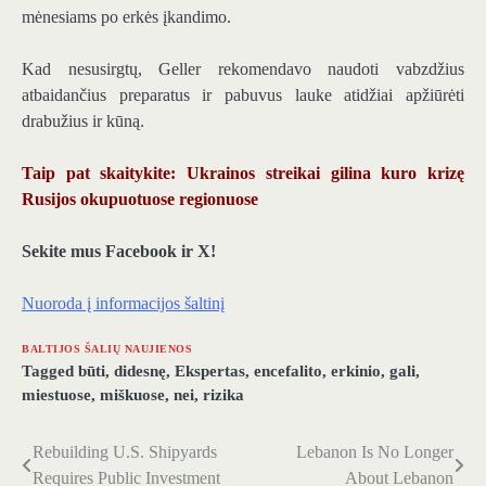
mėnesiams po erkės įkandimo.
Kad nesusirgtų, Geller rekomendavo naudoti vabzdžius
atbaidančius preparatus ir pabuvus lauke atidžiai apžiūrėti
drabužius ir kūną.
Taip pat skaitykite: Ukrainos streikai gilina kuro krizę
Rusijos okupuotuose regionuose
Sekite mus Facebook ir X!
Nuoroda į informacijos šaltinį
BALTIJOS ŠALIŲ NAUJIENOS
Tagged
būti
,
didesnę
,
Ekspertas
,
encefalito
,
erkinio
,
gali
,
miestuose
,
miškuose
,
nei
,
rizika
Rebuilding U.S. Shipyards
Lebanon Is No Longer
Navigacija
Requires Public Investment
About Lebanon