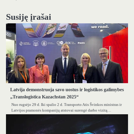
tarp
įrašų
Susiję įrašai
Latvija demonstruoja savo uostus ir logistikos galimybes
„Translogistica Kazachstan 2025“
Nuo rugsėjo 29 d. Iki spalio 2 d. Transporto Atis Švinkos ministras ir
Latvijos pramonės kompanijų atstovai surengė darbo vizitą…