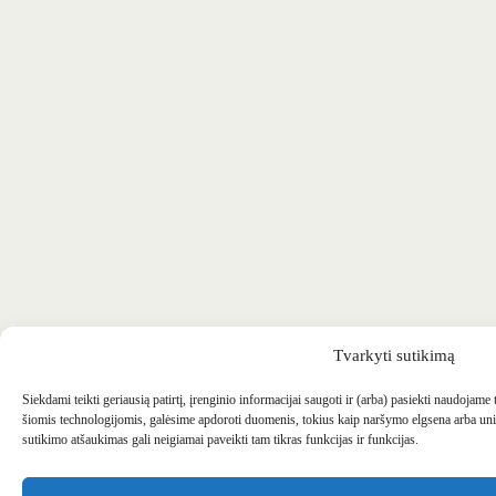
Tvarkyti sutikimą
Siekdami teikti geriausią patirtį, įrenginio informacijai saugoti ir (arba) pasiekti naudojame
šiomis technologijomis, galėsime apdoroti duomenis, tokius kaip naršymo elgsena arba uni
sutikimo atšaukimas gali neigiamai paveikti tam tikras funkcijas ir funkcijas.