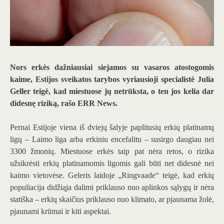
Nors erkės dažniausiai siejamos su vasaros atostogomis
kaime, Estijos sveikatos tarybos vyriausioji specialistė Julia
Geller teigė, kad miestuose jų netrūksta, o ten jos kelia dar
didesnę riziką, rašo ERR News.
Pernai Estijoje viena iš dviejų šalyje paplitusių erkių platinamų
ligų – Laimo liga arba erkiniu encefalitu – susirgo daugiau nei
3300 žmonių. Miestuose erkės taip pat nėra retos, o rizika
užsikrėsti erkių platinamomis ligomis gali būti net didesnė nei
kaimo vietovėse. Geleris laidoje „Ringvaade“ teigė, kad erkių
populiacija didžiąja dalimi priklauso nuo aplinkos sąlygų ir nėra
statiška – erkių skaičius priklauso nuo klimato, ar pjaunama žolė,
pjaunami krūmai ir kiti aspektai.