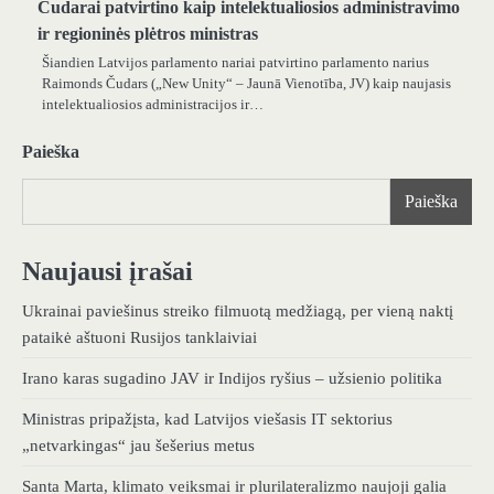
Čudarai patvirtino kaip intelektualiosios administravimo
ir regioninės plėtros ministras
Šiandien Latvijos parlamento nariai patvirtino parlamento narius
Raimonds Čudars („New Unity“ – Jaunā Vienotība, JV) kaip naujasis
intelektualiosios administracijos ir…
Paieška
Paieška
Naujausi įrašai
Ukrainai paviešinus streiko filmuotą medžiagą, per vieną naktį
pataikė aštuoni Rusijos tanklaiviai
Irano karas sugadino JAV ir Indijos ryšius – užsienio politika
Ministras pripažįsta, kad Latvijos viešasis IT sektorius
„netvarkingas“ jau šešerius metus
Santa Marta, klimato veiksmai ir plurilateralizmo naujoji galia