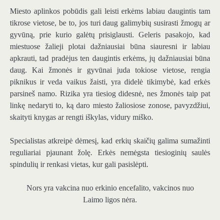
Miesto aplinkos pobūdis gali leisti erkėms labiau daugintis tam
tikrose vietose, be to, jos turi daug galimybių susirasti žmogų ar
gyvūną, prie kurio galėtų prisiglausti. Geleris pasakojo, kad
miestuose žalieji plotai dažniausiai būna siauresni ir labiau
apkrauti, tad pradėjus ten daugintis erkėms, jų dažniausiai būna
daug. Kai žmonės ir gyvūnai juda tokiose vietose, rengia
piknikus ir veda vaikus žaisti, yra didelė tikimybė, kad erkės
parsineš namo. Rizika yra tiesiog didesnė, nes žmonės taip pat
linkę nedaryti to, ką daro miesto žaliosiose zonose, pavyzdžiui,
skaityti knygas ar rengti iškylas, vidury miško.
Specialistas atkreipė dėmesį, kad erkių skaičių galima sumažinti
reguliariai pjaunant žolę. Erkės nemėgsta tiesioginių saulės
spindulių ir renkasi vietas, kur gali pasislėpti.
Nors yra vakcina nuo erkinio encefalito, vakcinos nuo
Laimo ligos nėra.