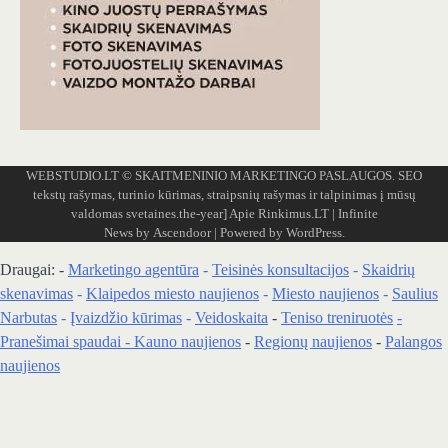
WEBSTUDIO.LT
© SKAITMENINIO MARKETINGO PASLAUGOS. SEO
tekstų rašymas, turinio kūrimas, straipsnių rašymas ir talpinimas į mūsų
valdomas svetaines.the-year]
Apie Rinkimus.LT
| Infinite
News by
Ascendoor
| Powered by
WordPress
.
Draugai: -
Marketingo agentūra
-
Teisinės konsultacijos
-
Skaidrių
skenavimas
-
Klaipedos miesto naujienos
-
Miesto naujienos
-
Saulius
Narbutas
-
Įvaizdžio kūrimas
-
Veidoskaita
-
Teniso treniruotės
-
Pranešimai spaudai -
Kauno naujienos
-
Regionų naujienos
-
Palangos
naujienos