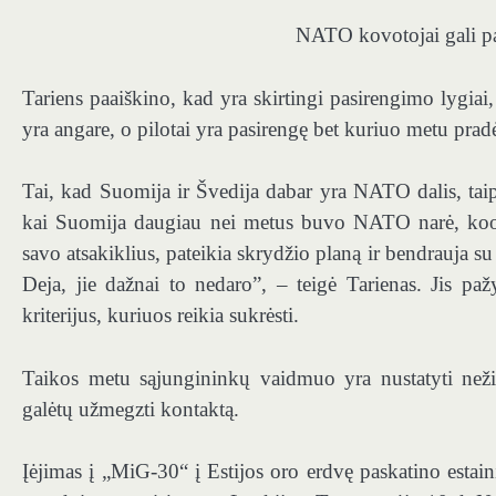
NATO kovotojai gali pas
Tariens paaiškino, kad yra skirtingi pasirengimo lygiai, 
yra angare, o pilotai yra pasirengę bet kuriuo metu pradė
Tai, kad Suomija ir Švedija dabar yra NATO dalis, tai
kai Suomija daugiau nei metus buvo NATO narė, koordi
savo atsakiklius, pateikia skrydžio planą ir bendrauja su
Deja, jie dažnai to nedaro”, – teigė Tarienas. Jis 
kriterijus, kuriuos reikia sukrėsti.
Taikos metu sąjungininkų vaidmuo yra nustatyti nežin
galėtų užmegzti kontaktą.
Įėjimas į „MiG-30“ į Estijos oro erdvę paskatino esta