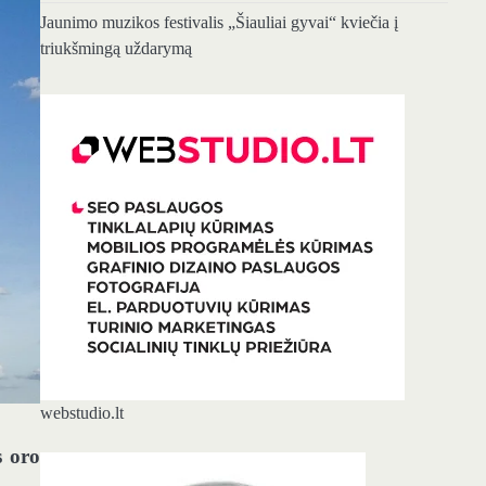
Jaunimo muzikos festivalis „Šiauliai gyvai“ kviečia į
triukšmingą uždarymą
webstudio.lt
s oro