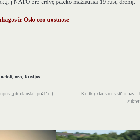
aktį, į NATO oro erdvę pateko mažiausiai 19 rusų dronų.
hagos ir Oslo oro uostuose
,
netoli
,
oro
,
Rusijos
pos „pirmiausia“ požiūrį į
Kritikų klausimas siūlomas t
sukrėt