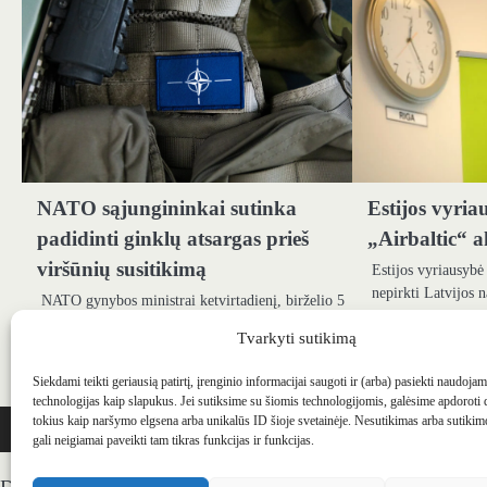
NATO sąjungininkai sutinka
Estijos vyria
padidinti ginklų atsargas prieš
„Airbaltic“ a
viršūnių susitikimą
Estijos vyriausybė
nepirkti Latvijos n
NATO gynybos ministrai ketvirtadienį, birželio 5
oro linijų, estų Es
d., Susitarė žymiai padidinti oro gynybos ir
Kuldaro Leiso ak
Tvarkyti sutikimą
žemės pajėgas, kad atgrasytų Rusiją, kuri
ateinančiais…
Siekdami teikti geriausią patirtį, įrenginio informacijai saugoti ir (arba) pasiekti naudoja
technologijas kaip slapukus. Jei sutiksime su šiomis technologijomis, galėsime apdoroti
WEBSTUDIO.LT
© SKAITMENINIO MARKETINGO PASLAUGOS. SEO tekstų r
tokius kaip naršymo elgsena arba unikalūs ID šioje svetainėje. Nesutikimas arba sutiki
gali neigiamai paveikti tam tikras funkcijas ir funkcijas.