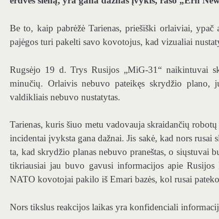
erdvės sieną, yra gana dažnas įvykis, rašo „Ern New
Be to, kaip pabrėžė Tarienas, priešiški orlaiviai, ypač
pajėgos turi pakelti savo kovotojus, kad vizualiai nustat
Rugsėjo 19 d. Trys Rusijos „MiG-31“ naikintuvai skr
minučių. Orlaivis nebuvo pateikęs skrydžio plano, j
valdikliais nebuvo nustatytas.
Tarienas, kuris šiuo metu vadovauja skraidančių robotų
incidentai įvyksta gana dažnai. Jis sakė, kad nors rusai sk
ta, kad skrydžio planas nebuvo praneštas, o siųstuvai b
tikriausiai jau buvo gavusi informacijos apie Rusijos 
NATO kovotojai pakilo iš Emari bazės, kol rusai pateko 
Nors tikslus reakcijos laikas yra konfidenciali informacij