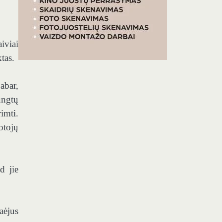
iviai
tas.
abar,
ungtų
imti.
otojų
d jie
aėjus