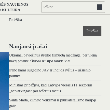
NĖS NAUJIENOS
Ieškoti:
IR KULTŪRA
Paieška
Paieška
Naujausi įrašai
Ukrainai paviešinus streiko filmuotą medžiagą, per vieną
naktį pataikė aštuoni Rusijos tanklaiviai
Irano karas sugadino JAV ir Indijos ryšius – užsienio
politika
Ministras pripažįsta, kad Latvijos viešasis IT sektorius
„netvarkingas“ jau šešerius metus
Santa Marta, klimato veiksmai ir plurilateralizmo naujoji
galia