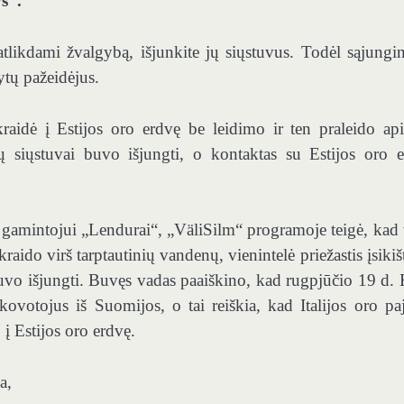
s“.
 atlikdami žvalgybą, išjunkite jų siųstuvus. Todėl sąjungi
ytų pažeidėjus.
aidė į Estijos oro erdvę be leidimo ir ten praleido ap
ų siųstuvai buvo išjungti, o kontaktas su Estijos oro 
 gamintojui „Lendurai“, „VäliSilm“ programoje teigė, kad 
raido virš tarptautinių vandenų, vienintelė priežastis įsikiš
uvo išjungti. Buvęs vadas paaiškino, kad rugpjūčio 19 d. E
kovotojus iš Suomijos, o tai reiškia, kad Italijos oro pa
į Estijos oro erdvę.
a,