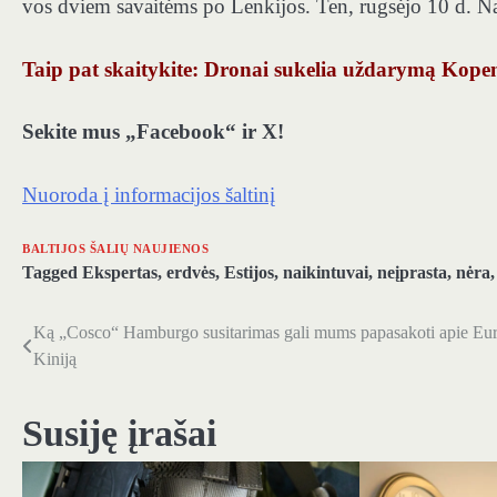
vos dviem savaitėms po Lenkijos. Ten, rugsėjo 10 d. N
Taip pat skaitykite: Dronai sukelia uždarymą Kopen
Sekite mus „Facebook“ ir X!
Nuoroda į informacijos šaltinį
BALTIJOS ŠALIŲ NAUJIENOS
Tagged
Ekspertas
,
erdvės
,
Estijos
,
naikintuvai
,
neįprasta
,
nėra
Ką „Cosco“ Hamburgo susitarimas gali mums papasakoti apie Euro
Navigacija
Kiniją
tarp
įrašų
Susiję įrašai