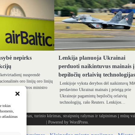
usybė nepirks
Lenkija planuoja Ukrainai
kcijų
perduoti naikintuvus mainais į
bepiločių orlaivių technologija
 ketvirtadienį nusprendė
acionalinės oro linijų oro linijų
Lenkijoje vyksta derybos dėl naikintuvų M
tijos infrastruktūros ministro
perdavimo Ukrainai mainais į prieigą prie
cijas…
Ukrainoje pagamintų bepiločių orlaivių
technologijų, rašo Reuters. Lenkijos…
me tokias
 duomenis,
ašymas, turinio kūrimas, straipsnių rašymas ir talpinimas į mūsų vald
mo atšaukimas
| Powered by
WordPress
.