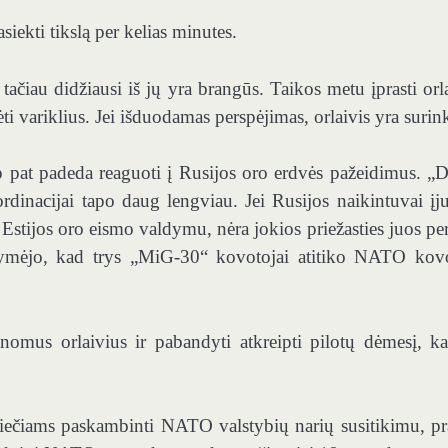
iekti tikslą per kelias minutes.
tačiau didžiausi iš jų yra brangūs. Taikos metu įprasti orla
ti variklius. Jei išduodamas perspėjimas, orlaivis yra surink
p pat padeda reaguoti į Rusijos oro erdvės pažeidimus. „D
nacijai tapo daug lengviau. Jei Rusijos naikintuvai įj
 Estijos oro eismo valdymu, nėra jokios priežasties juos per
pažymėjo, kad trys „MiG-30“ kovotojai atitiko NATO kov
omus orlaivius ir pabandyti atkreipti pilotų dėmesį, ka
iniečiams paskambinti NATO valstybių narių susitikimu, pr