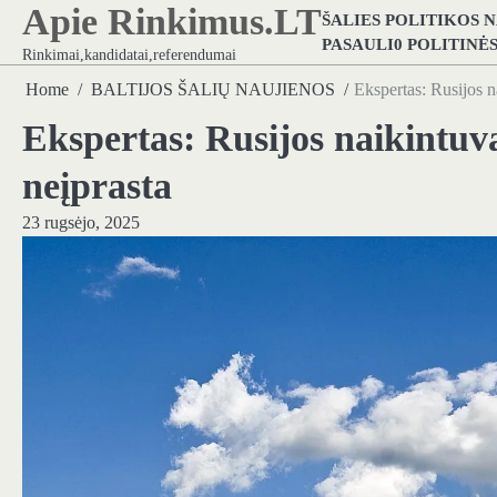
Apie Rinkimus.LT
Skip
ŠALIES POLITIKOS 
to
PASAULI0 POLITINĖ
Rinkimai,kandidatai,referendumai
content
Home
BALTIJOS ŠALIŲ NAUJIENOS
Ekspertas: Rusijos na
Ekspertas: Rusijos naikintuva
neįprasta
23 rugsėjo, 2025