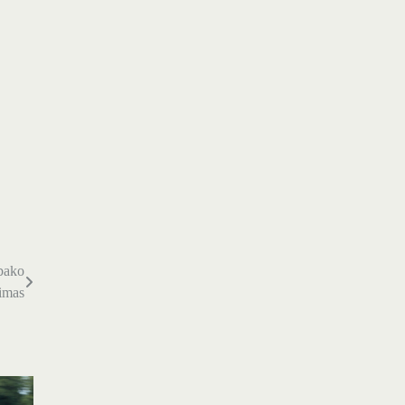
abako
imas