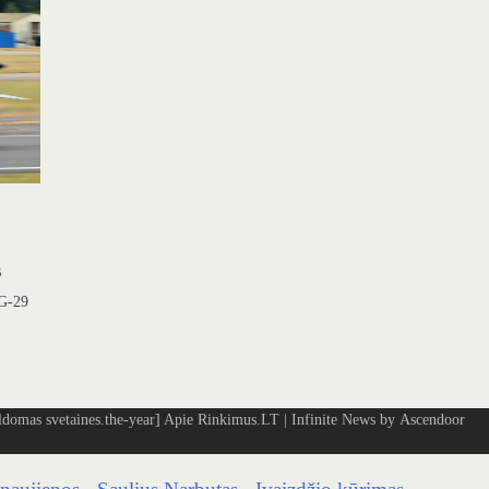
s
iG-29
omas svetaines.the-year]
Apie Rinkimus.LT
| Infinite News by
Ascendoor