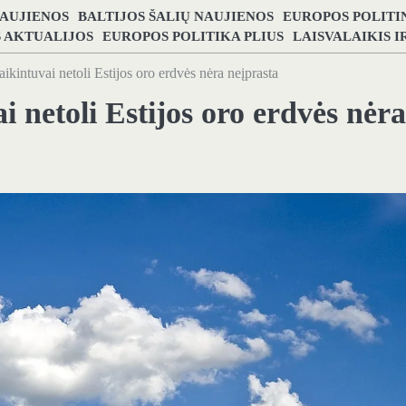
NAUJIENOS
BALTIJOS ŠALIŲ NAUJIENOS
EUROPOS POLITI
S AKTUALIJOS
EUROPOS POLITIKA PLIUS
LAISVALAIKIS 
ikintuvai netoli Estijos oro erdvės nėra neįprasta
i netoli Estijos oro erdvės nėra