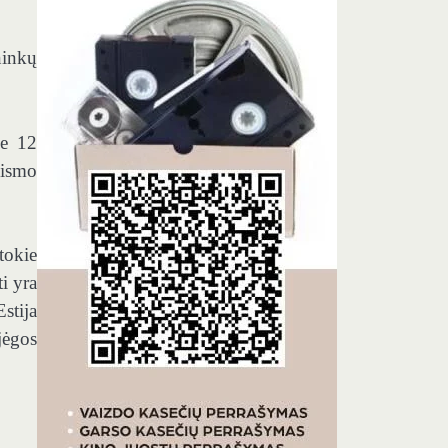
ninkų
ie 12
eismo
tokie
ti yra
stija
jėgos