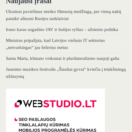
Naujausi įrašai
Ukrainai paviešinus streiko filmuotą medžiagą, per vieną naktį
pataikė aštuoni Rusijos tanklaiviai
Irano karas sugadino JAV ir Indijos ryšius – užsienio politika
Ministras pripažįsta, kad Latvijos viešasis IT sektorius
„netvarkingas“ jau šešerius metus
Santa Marta, klimato veiksmai ir plurilateralizmo naujoji galia
Jaunimo muzikos festivalis „Šiauliai gyvai“ kviečia į triukšmingą
uždarymą