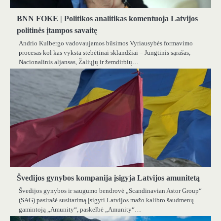
BNN FOKE | Politikos analitikas komentuoja Latvijos
politinės įtampos savaitę
Andrio Kulbergo vadovaujamos būsimos Vyriausybės formavimo
procesas kol kas vyksta stebėtinai sklandžiai – Jungtinis sąrašas,
Nacionalinis aljansas, Žaliųjų ir žemdirbių…
Švedijos gynybos kompanija įsigyja Latvijos amunitetą
Švedijos gynybos ir saugumo bendrovė „Scandinavian Astor Group“
(SAG) pasirašė susitarimą įsigyti Latvijos mažo kalibro šaudmenų
gamintoją „Amunity“, paskelbė „Amunity“…