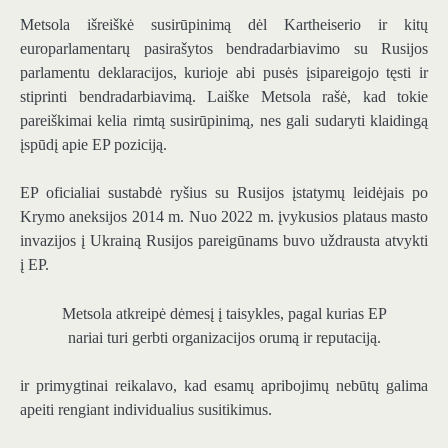
Metsola išreiškė susirūpinimą dėl Kartheiserio ir kitų
europarlamentarų pasirašytos bendradarbiavimo su Rusijos
parlamentu deklaracijos, kurioje abi pusės įsipareigojo tęsti ir
stiprinti bendradarbiavimą. Laiške Metsola rašė, kad tokie
pareiškimai kelia rimtą susirūpinimą, nes gali sudaryti klaidingą
įspūdį apie EP poziciją.
EP oficialiai sustabdė ryšius su Rusijos įstatymų leidėjais po
Krymo aneksijos 2014 m. Nuo 2022 m. įvykusios plataus masto
invazijos į Ukrainą Rusijos pareigūnams buvo uždrausta atvykti
į EP.
Metsola atkreipė dėmesį į taisykles, pagal kurias EP
nariai turi gerbti organizacijos orumą ir reputaciją.
ir primygtinai reikalavo, kad esamų apribojimų nebūtų galima
apeiti rengiant individualius susitikimus.