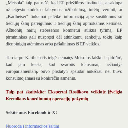
„Metsola“ taip pat rašė, kad EP priežiūros institucija, atsakinga
už elgesio kodekso laikymosi užtikrinimą, turėtų įvertinti, ar
„Kartheiser“ tinkamai pateikė informaciją apie susitikimus su
trečiųjų šalių pareigūnais ir trečiųjų šalių apmokamas keliones.
Aštuonių narių stebėsenos komitetui atlikus tyrimą, EP
pirmininkas gali nuspręsti dėl atitinkamų sankcijų, tokių kaip
dienpinigių atėmimas arba pašalinimas iš EP veiklos.
Tuo tarpu Kartheiseris teigė nematęs Metsolos laiško ir pridūrė,
kad jam keista, kad svarbūs klausimai, liečiantys
europarlamentarą, buvo pristatyti spaudai anksčiau nei buvo
konsultuojamasi su konkrečiu asmeniu.
Taip pat skaitykite: Ekspertai Rosļikovo veikloje įžvelgia
Kremliaus koordinuotų operacijų požymių
Sekite mus Facebook ir X!
Nuoroda į informacijos šaltinį