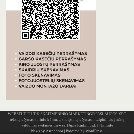
WEBSTUDIO.LT
© SKAITMENINIO MARKETINGO PASLAUGOS. SEO
tekstų rašymas, turinio kūrimas, straipsnių rašymas ir talpinimas į mūsų
valdomas svetaines.the-year]
Apie Rinkimus.LT
| Infinite
News by
Ascendoor
| Powered by
WordPress
.