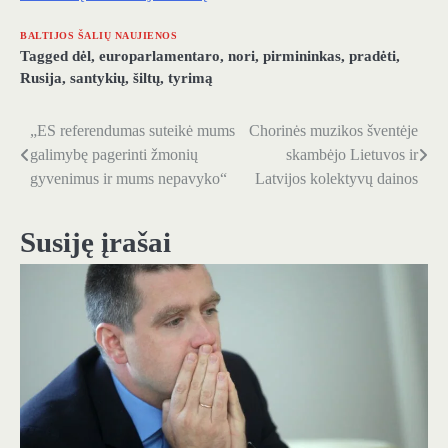
BALTIJOS ŠALIŲ NAUJIENOS
Tagged
dėl
,
europarlamentaro
,
nori
,
pirmininkas
,
pradėti
,
Rusija
,
santykių
,
šiltų
,
tyrimą
„ES referendumas suteikė mums
Chorinės muzikos šventėje
Navigacija
galimybę pagerinti žmonių
skambėjo Lietuvos ir
tarp
gyvenimus ir mums nepavyko“
Latvijos kolektyvų dainos
įrašų
Susiję įrašai