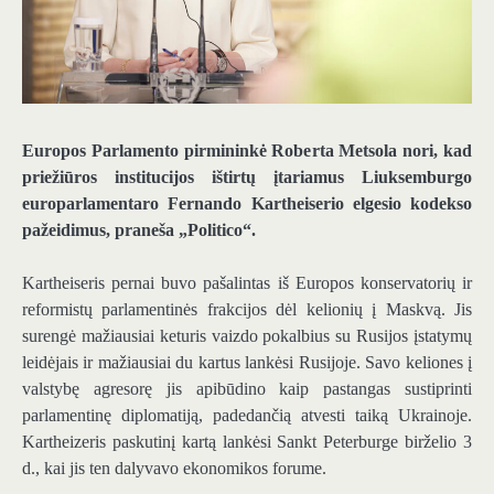
Europos Parlamento pirmininkė Roberta Metsola nori, kad
priežiūros institucijos ištirtų įtariamus Liuksemburgo
europarlamentaro Fernando Kartheiserio elgesio kodekso
pažeidimus, praneša „Politico“.
Kartheiseris pernai buvo pašalintas iš Europos konservatorių ir
reformistų parlamentinės frakcijos dėl kelionių į Maskvą. Jis
surengė mažiausiai keturis vaizdo pokalbius su Rusijos įstatymų
leidėjais ir mažiausiai du kartus lankėsi Rusijoje. Savo keliones į
valstybę agresorę jis apibūdino kaip pastangas sustiprinti
parlamentinę diplomatiją, padedančią atvesti taiką Ukrainoje.
Kartheizeris paskutinį kartą lankėsi Sankt Peterburge birželio 3
d., kai jis ten dalyvavo ekonomikos forume.