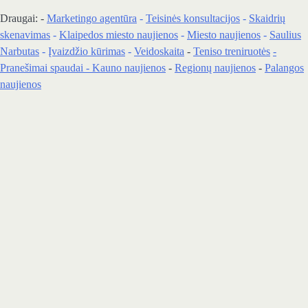
Draugai: -
Marketingo agentūra
-
Teisinės konsultacijos
-
Skaidrių
skenavimas
-
Klaipedos miesto naujienos
-
Miesto naujienos
-
Saulius
Narbutas
-
Įvaizdžio kūrimas
-
Veidoskaita
-
Teniso treniruotės
-
Pranešimai spaudai -
Kauno naujienos
-
Regionų naujienos
-
Palangos
naujienos