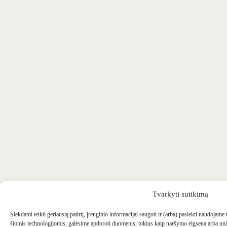
Tvarkyti sutikimą
Siekdami teikti geriausią patirtį, įrenginio informacijai saugoti ir (arba) pasiekti naudojame
šiomis technologijomis, galėsime apdoroti duomenis, tokius kaip naršymo elgsena arba uni