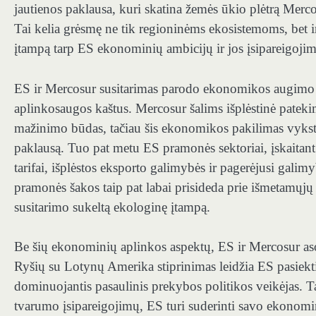
jautienos paklausa, kuri skatina žemės ūkio plėtrą Merco
Tai kelia grėsmę ne tik regioninėms ekosistemoms, bet i
įtampą tarp ES ekonominių ambicijų ir jos įsipareigojim
ES ir Mercosur susitarimas parodo ekonomikos augimo d
aplinkosaugos kaštus. Mercosur šalims išplėstinė patek
mažinimo būdas,
tačiau šis ekonomikos pakilimas vyksta
paklausą
. Tuo pat metu ES pramonės sektoriai, įskaita
tarifai, išplėstos eksporto galimybės ir pagerėjusi gal
pramonės šakos taip pat labai prisideda prie išmetamųjų
susitarimo sukeltą ekologinę įtampą.
Be šių ekonominių aplinkos aspektų, ES ir Mercosur asoc
Ryšių su Lotynų Amerika stiprinimas leidžia ES pasiekt
dominuojantis pasaulinis prekybos politikos veikėjas. Ta
tvarumo įsipareigojimų, ES turi suderinti savo ekonomi