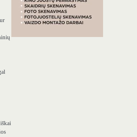
sur
minių
gal
iškai
ios