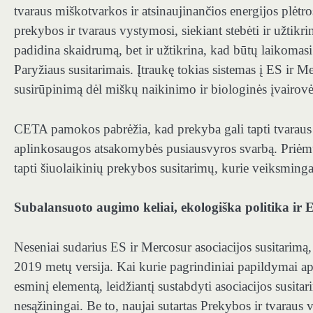
tvaraus miškotvarkos ir atsinaujinančios energijos plėt
prekybos ir tvaraus vystymosi, siekiant stebėti ir užtik
padidina skaidrumą, bet ir užtikrina, kad būtų laikomasi
Paryžiaus susitarimais. Įtraukę tokias sistemas į ES ir Me
susirūpinimą dėl miškų naikinimo ir biologinės įvairov
CETA pamokos pabrėžia, kad prekyba gali tapti tvaraus
aplinkosaugos atsakomybės pusiausvyros svarbą. Priėmus 
tapti šiuolaikinių prekybos susitarimų, kurie veiksmin
Subalansuoto augimo keliai, ekologiška politika ir 
Neseniai sudarius ES ir Mercosur asociacijos susitarimą
2019 metų versija
. Kai kurie pagrindiniai papildymai ap
esminį elementą, leidžiantį sustabdyti asociacijos susitari
nesąžiningai. Be to, naujai sutartas Prekybos ir tvaraus