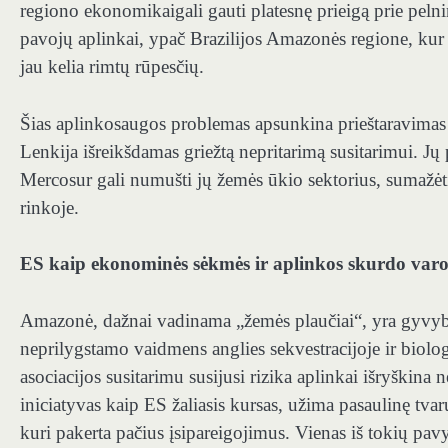
regiono ekonomikai
gali gauti platesnę prieigą prie pel
pavojų aplinkai, ypač Brazilijos Amazonės regione, ku
jau kelia rimtų rūpesčių.
Šias aplinkosaugos problemas apsunkina prieštaravimas 
Lenkija
išreikšdamas griežtą nepritarimą susitarimui.
Jų 
Mercosur gali numušti jų žemės ūkio sektorius, sumažėt
rinkoje.
ES kaip ekonominės sėkmės ir aplinkos skurdo varo
Amazonė, dažnai vadinama „
žemės plaučiai
“, yra gyvy
neprilygstamo vaidmens anglies sekvestracijoje ir biolo
asociacijos susitarimu susijusi rizika aplinkai išryškina
iniciatyvas kaip ES žaliasis kursas, užima pasaulinę tv
kuri pakerta pačius įsipareigojimus
. Vienas iš tokių pav