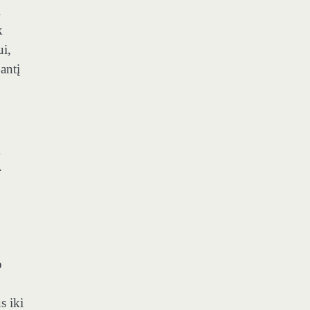
l
k
ui,
antį
ų
.
p
s iki