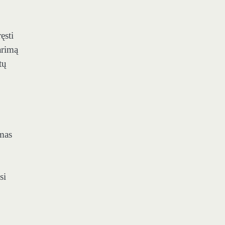
ęsti
arimą
tų
mas
si