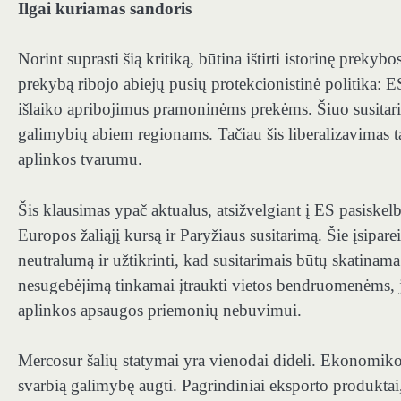
Ilgai kuriamas sandoris
Norint suprasti šią kritiką, būtina ištirti istorinę prek
prekybą ribojo abiejų pusių protekcionistinė politika:
ES
išlaiko apribojimus pramoninėms prekėms.
Šiuo susitari
galimybių abiem regionams. Tačiau šis liberalizavimas 
aplinkos tvarumu.
Šis klausimas ypač aktualus, atsižvelgiant į ES
pasiskel
Europos žaliąjį kursą ir Paryžiaus susitarimą. Šie įsipar
neutralumą ir užtikrinti, kad susitarimais būtų skatinam
nesugebėjimą tinkamai įtraukti
vietos bendruomenėms,
aplinkos apsaugos priemonių nebuvimui.
Mercosur šalių statymai yra vienodai dideli. Ekonomiko
svarbią galimybę augti. Pagrindiniai eksporto produktai,