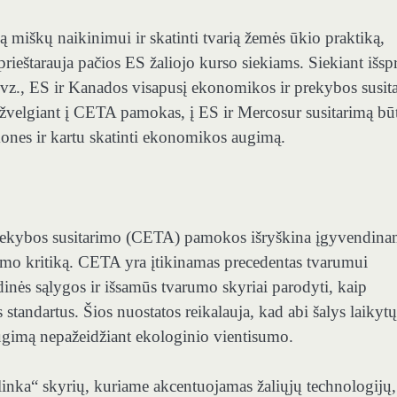
 miškų naikinimui ir skatinti tvarią žemės ūkio praktiką,
prieštarauja pačios ES žaliojo kurso siekiams. Siekiant išspr
 pvz., ES ir Kanados visapusį ekonomikos ir prekybos susit
žvelgiant į CETA pamokas, į ES ir Mercosur susitarimą bū
ones ir kartu skatinti ekonomikos augimą.
prekybos susitarimo (CETA) pamokos išryškina įgyvendina
tarimo kritiką. CETA yra įtikinamas precedentas tvarumui
odinės sąlygos ir išsamūs tvarumo skyriai
parodyti, kaip
standartus. Šios nuostatos reikalauja, kad abi šalys laikytų
ugimą nepažeidžiant ekologinio vientisumo.
linka
“ skyrių, kuriame akcentuojamas žaliųjų technologijų,