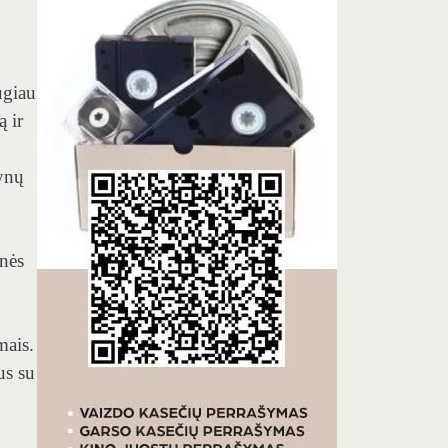
ugiau
ą ir
tynų
snės
mais.
us su