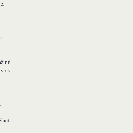
e.
s
o
žinti
 šios
.
žiant