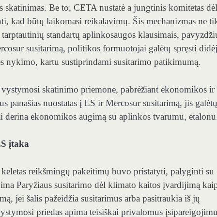
ros skatinimas. Be to, CETA nustatė a
jungtinis komitetas
dė
rinti, kad būtų laikomasi reikalavimų. Šis mechanizmas ne ti
 tarptautinių standartų aplinkosaugos klausimais, pavyzdži
rcosur susitarimą, politikos formuotojai galėtų spręsti didėj
ės nykimo, kartu sustiprindami susitarimo patikimumą.
 vystymosi skatinimo priemone, pabrėžiant ekonomikos ir
panašias nuostatas į ES ir Mercosur susitarimą, jis galėt
gai derina ekonomikos augimą su aplinkos tvarumu, etalonu
ES įtaka
,
keletas reikšmingų pakeitimų
buvo pristatyti, palyginti su
ima Paryžiaus susitarimo dėl klimato kaitos įvardijimą kai
mą, jei šalis pažeidžia susitarimus arba pasitraukia iš jų
 vystymosi priedas apima teisiškai privalomus įsipareigojimu