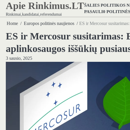
Apie Rinkimus.LT
Skip
ŠALIES POLITIKOS 
to
PASAULI0 POLITINĖ
Rinkimai,kandidatai,referendumai
content
Home
Europos politinės naujienos
ES ir Mercosur susitarimas
ES ir Mercosur susitarimas:
aplinkosaugos iššūkių pusiau
3 sausio, 2025