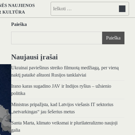
NĖS NAUJIENOS
Ieškoti:
IR KULTŪRA
Paieška
Paieška
Naujausi įrašai
Ukrainai paviešinus streiko filmuotą medžiagą, per vieną
naktį pataikė aštuoni Rusijos tanklaiviai
Irano karas sugadino JAV ir Indijos ryšius – užsienio
politika
Ministras pripažįsta, kad Latvijos viešasis IT sektorius
„netvarkingas“ jau šešerius metus
Santa Marta, klimato veiksmai ir plurilateralizmo naujoji
galia