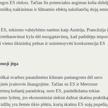
ningos ES rinkos. Tačiau šis potencialus augimas kelia didelį
r
miškų naikinimas ir šiltnamio efektą sukeliančių dujų emis
ES, tokioms valstybėms narėms kaip Austrija, Prancūzija i
prieštaravimai kyla dėl nuogąstavimų, kad padidėjęs import
i vietos ūkininkų pelnas ir suintensyvėti konkurencija ES
moji jėga
biškai svarbus pasaulinėms klimato pastangoms dėl savo
ginės įvairovės išsaugojime. Tačiau su ES ir Mercosur
 nerimą keliantį paradoksą: nors ES, pasitelkdama tokias
arumo lyderę,
jos ekonominiai siekiai dažnai skatina praktiką
yzdžių yra žemės ūkio plėtra, kurią skatina ES sojų pupelių 