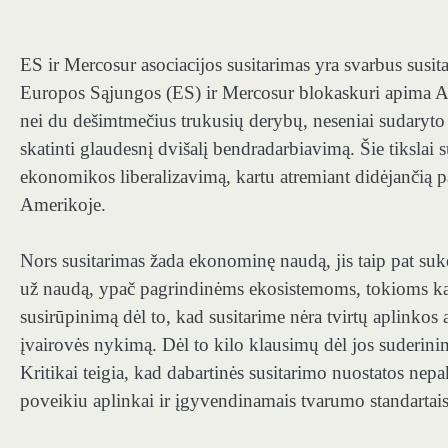
ES ir Mercosur asociacijos susitarimas yra svarbus susit
Europos Sąjungos (ES) ir
Mercosur blokas
kuri apima A
nei du dešimtmečius trukusių derybų, neseniai sudaryto
skatinti glaudesnį dvišalį bendradarbiavimą
. Šie tikslai
ekonomikos liberalizavimą, kartu atremiant didėjančią p
Amerikoje.
Nors susitarimas žada ekonominę naudą, jis taip pat sukė
už naudą, ypač pagrindinėms ekosistemoms, tokioms k
susirūpinimą dėl to, kad susitarime nėra tvirtų aplinko
įvairovės nykimą. Dėl to kilo klausimų dėl jos suderinim
Kritikai teigia, kad
dabartinės susitarimo nuostatos ne
poveikiu aplinkai ir įgyvendinamais tvarumo standartais