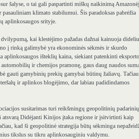
sur šalyse, o tai gali paspartinti miškų naikinimą Amazonėj
r pasauliniam klimato stabilumui. Šis paradoksas pabrėžia
ų aplinkosaugos srityje.
vilypumą, kai klestėjimo pažadas dažnai kainuoja dideliu
imo į rinką galimybė yra ekonominės sėkmės ir skurdo
 aplinkosaugos išteklių kaina, siekiant patenkinti eksport
nt automobilių ir chemijos pramonę, gaus daug naudos
suma
imybė gauti gamybinių prekių gamybai būtinų žaliavų
. Tačiau
 teršalų ir aplinkos blogėjimo, dar labiau padidindamos
iacijos susitarimas turi reikšmingų geopolitinių padarinių
i atsvarą
Didėjanti Kinijos įtaka regione
ir įsitvirtinti kaip
čiau, kad ši geopolitinė strategija būtų sėkminga nepažeid
nius tikslus su tikru aplinkosauginiu valdymu.