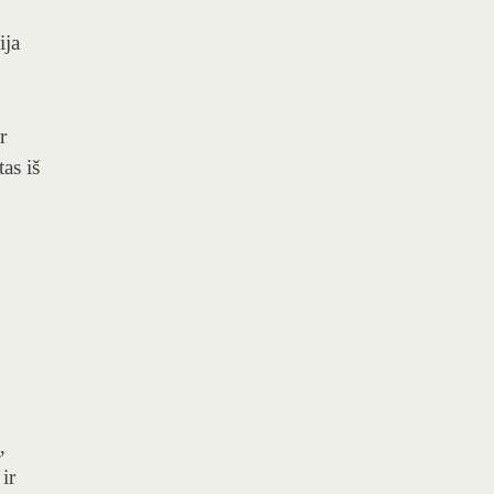
ija
r
as iš
,
ir