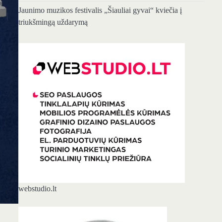
Jaunimo muzikos festivalis „Šiauliai gyvai“ kviečia į
triukšmingą uždarymą
webstudio.lt