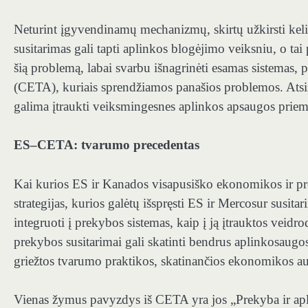
Neturint įgyvendinamų mechanizmų, skirtų užkirsti kelią
susitarimas gali tapti aplinkos blogėjimo veiksniu, o tai 
šią problemą, labai svarbu išnagrinėti esamas sistemas,
(CETA), kuriais sprendžiamos panašios problemos. Atsi
galima įtraukti veiksmingesnes aplinkos apsaugos priem
ES–CETA: tvarumo precedentas
Kai kurios ES ir Kanados visapusiško ekonomikos ir 
strategijas, kurios galėtų išspręsti ES ir Mercosur susi
integruoti į prekybos sistemas,
kaip į ją įtrauktos veidr
prekybos susitarimai gali skatinti bendrus aplinkosaugos 
griežtos tvarumo praktikos, skatinančios ekonomikos a
Vienas žymus pavyzdys iš CETA yra jos „
Prekyba ir ap