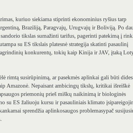
arimas, kuriuo siekiama stiprinti ekonominius ryšius tarp
rgentiną, Braziliją, Paragvajų, Urugvajų ir Boliviją. Po da
 sandorio tikslas
sumažinti tarifus, pagerinti patekimą į rink
 sutampa su ES tikslais
platesnė strategija
skatinti pasaulinį
agrindinių konkurentų, tokių kaip Kinija ir JAV, įtaką Lo
lė rimtą susirūpinimą, ar pasekmės aplinkai gali būti dide
aip Amazonė. Nepaisant ambicingų tikslų,
kritikai išreiškė
s apsaugos priemonių
prieš miškų naikinimą ir biologinės
o su ES žaliuoju kursu ir pasauliniais klimato įsipareigoji
pakankamai sprendžia aplinkosaugos problemas
ypač susijusi
.