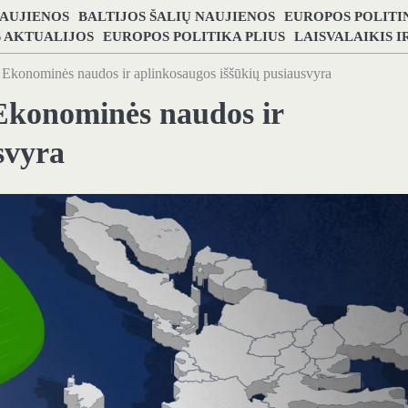
NAUJIENOS
BALTIJOS ŠALIŲ NAUJIENOS
EUROPOS POLITI
S AKTUALIJOS
EUROPOS POLITIKA PLIUS
LAISVALAIKIS 
: Ekonominės naudos ir aplinkosaugos iššūkių pusiausvyra
 Ekonominės naudos ir
svyra