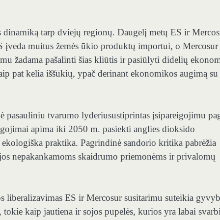
ybos dinamiką tarp dviejų regionų. Daugelį metų ES ir Merco
 įveda muitus žemės ūkio produktų importui, o Mercosur
mu žadama pašalinti šias kliūtis ir pasiūlyti didelių ekono
taip pat kelia iššūkių, ypač derinant ekonomikos augimą su
bė pasauliniu tvarumo lyderiu
sustiprintas įsipareigojimu pa
eigojimai apima iki 2050 m. pasiekti anglies dioksido
a ekologiška praktika. Pagrindinė sandorio kritika pabrėžia
 jos nepakankamoms skaidrumo priemonėms ir privalomų
s liberalizavimas ES ir Mercosur susitarimu suteikia gyvyb
 tokie kaip jautiena ir sojos pupelės,
kurios yra labai svarb