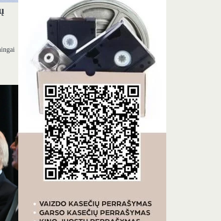
jų
ningai