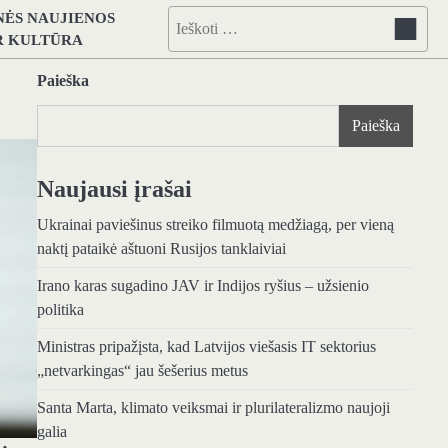
NĖS NAUJIENOS
Ieškoti:
IR KULTŪRA
Paieška
Paieška
Naujausi įrašai
Ukrainai paviešinus streiko filmuotą medžiagą, per vieną
naktį pataikė aštuoni Rusijos tanklaiviai
Irano karas sugadino JAV ir Indijos ryšius – užsienio
politika
Ministras pripažįsta, kad Latvijos viešasis IT sektorius
„netvarkingas“ jau šešerius metus
Santa Marta, klimato veiksmai ir plurilateralizmo naujoji
galia