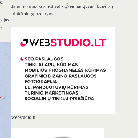
lė
Jaunimo muzikos festivalis „Šiauliai gyvai“ kviečia į
triukšmingą uždarymą
gijos
to…
webstudio.lt