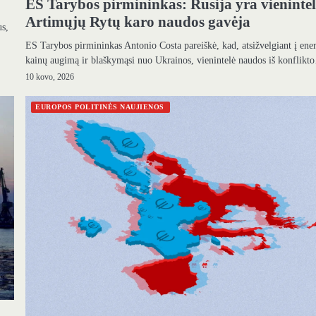
ES Tarybos pirmininkas: Rusija yra vieninte
Artimųjų Rytų karo naudos gavėja
us,
ES Tarybos pirmininkas Antonio Costa pareiškė, kad, atsižvelgiant į ener
kainų augimą ir blaškymąsi nuo Ukrainos, vienintelė naudos iš konflik
10 kovo, 2026
EUROPOS POLITINĖS NAUJIENOS