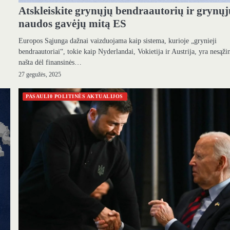
Atskleiskite grynųjų bendraautorių ir grynų
naudos gavėjų mitą ES
Europos Sąjunga dažnai vaizduojama kaip sistema, kurioje „grynieji
bendraautoriai“, tokie kaip Nyderlandai, Vokietija ir Austrija, yra nesąži
našta dėl finansinės…
27 gegužės, 2025
PASAULI0 POLITINĖS AKTUALIJOS