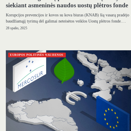
siekiant asmeninės naudos uostų plėtros fonde
Korupcijos prevencijos ir kovos su kova biuras (KNAB) šią vasarą pradėjo
baudžiamąjį tyrimą dėl galimai neteisėtos veiklos Uostų plėtros fonde.…
28 spalio, 2025
EUROPOS POLITINĖS NAUJIENOS