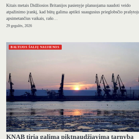
Kitais metais Didžiosios Britanijos pasienyje planuojama naudoti veido
atpažinimo įrankį, kad būtų galima aptikti suaugusius prieglobsčio prašytoj
apsimetančius vaikais, rašo…
29 gegužės, 2026
BALTIJOS ŠALIŲ NAUJIENOS
KNAB tiria galimą piktnaudžiavimą tarnyba