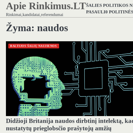
Apie Rinkimus.LT
Skip
ŠALIES POLITIKOS 
to
PASAULI0 POLITINĖ
Rinkimai,kandidatai,referendumai
content
Žyma:
naudos
BALTIJOS ŠALIŲ NAUJIENOS
Didžioji Britanija naudos dirbtinį intelektą, ka
nustatytų prieglobsčio prašytojų amžių