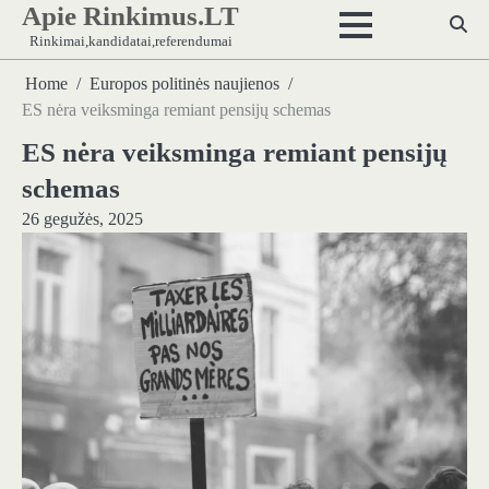
Apie Rinkimus.LT
Skip
to
Rinkimai,kandidatai,referendumai
content
Home
Europos politinės naujienos
ES nėra veiksminga remiant pensijų schemas
ES nėra veiksminga remiant pensijų
schemas
26 gegužės, 2025