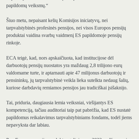
papildomų veiksmų.“
Šiuo metu, nepaisant kelių Komisijos iniciatyvų, nei
tarpvalstybinės profesinės pensijos, nei visos Europos pensijų
produktai vaidina svarbų vaidmenį ES papildomoje pensijų
rinkoje.
ECA teigė, kad, nors apskaičiuota, kad institucijose dėl
darbuotojų pensijų nuostatos yra maždaug 2,8 trilijono eurų
valdomame turte, ir aptarnauti apie 47 milijonus darbuotojų ir
pensininkų, jų tarpvalstybinė veikla lieka sutelkta nedaug šalių,
kuriose darbdavių remiamos pensijos jau tradiciškai įsišaknijo.
Tai, priduria, daugiausia lemia veiksniai, viršijantys ES
kompetenciją, tačiau auditoriai taip pat pabrėžia, kad ES nustatė
papildomus reikalavimus tarpvalstybiniams fondams, todėl jiems
nepavyksta dar labiau.