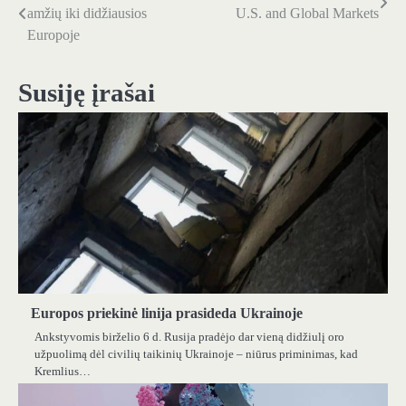
amžių iki didžiausios
U.S. and Global Markets
tarp
Europoje
įrašų
Susiję įrašai
Europos priekinė linija prasideda Ukrainoje
Ankstyvomis birželio 6 d. Rusija pradėjo dar vieną didžiulį oro
užpuolimą dėl civilių taikinių Ukrainoje – niūrus priminimas, kad
Kremlius…