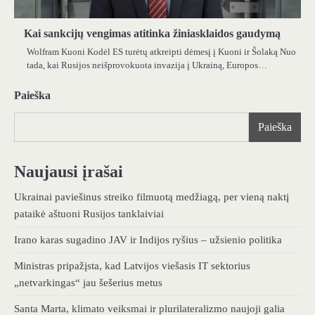
Kai sankcijų vengimas atitinka žiniasklaidos gaudymą
Wolfram Kuoni Kodėl ES turėtų atkreipti dėmesį į Kuoni ir Šolaką Nuo
tada, kai Rusijos neišprovokuota invazija į Ukrainą, Europos…
Paieška
Paieška
Naujausi įrašai
Ukrainai paviešinus streiko filmuotą medžiagą, per vieną naktį
pataikė aštuoni Rusijos tanklaiviai
Irano karas sugadino JAV ir Indijos ryšius – užsienio politika
Ministras pripažįsta, kad Latvijos viešasis IT sektorius
„netvarkingas“ jau šešerius metus
Santa Marta, klimato veiksmai ir plurilateralizmo naujoji galia