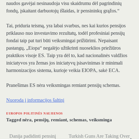
naudos gavėjai nesinaudoja visu skaidrumu dėl pagrindinių
fondų, įskaitant darbuotojų išlaidas, ir pensininkų grąžos.“
Tai, priduria teismą, yra labai svarbus, nes kai kurios pensijos
priklauso nuo investavimo rezultatų, todėl profesiniai pensijų
fondai taip pat turi būti veiksmingai prižiūrimi. Nepaisant
pastangų, „Eiopa“ negalėjo užtikrinti nuoseklios priežiūros
praktikos visoje ES. Taip yra dėl to, kad nacionalinės valdžios
iniciatyvos yra žemas jos iniciatyvų įsisavinimas ir minimali
harmonizacijos sistema, kurioje veikia EIOPA, sakė ECA.
Pranešimas ES nėra veiksmingas remiant pensijų schemas.
Nuoroda į informacijos šaltinį
EUROPOS POLITINĖS NAUJIENOS
Tagged
nėra
,
pensijų
,
remiant
,
schemas
,
veiksminga
Danija padidinti pensinį
Turkish Guns Are Taking Over
Navigacija