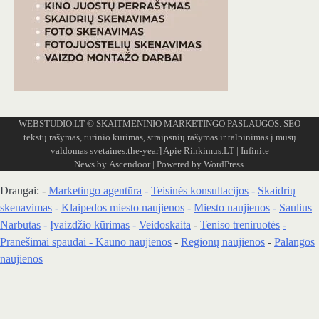
WEBSTUDIO.LT
© SKAITMENINIO MARKETINGO PASLAUGOS. SEO
tekstų rašymas, turinio kūrimas, straipsnių rašymas ir talpinimas į mūsų
valdomas svetaines.the-year]
Apie Rinkimus.LT
| Infinite
News by
Ascendoor
| Powered by
WordPress
.
Draugai: -
Marketingo agentūra
-
Teisinės konsultacijos
-
Skaidrių
skenavimas
-
Klaipedos miesto naujienos
-
Miesto naujienos
-
Saulius
Narbutas
-
Įvaizdžio kūrimas
-
Veidoskaita
-
Teniso treniruotės
-
Pranešimai spaudai -
Kauno naujienos
-
Regionų naujienos
-
Palangos
naujienos