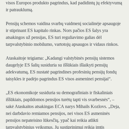
visos Europos produkto pagrindus, kad padidintų jų efektyvumą
ir patrauklumą.
Pensijų schemos vaidina svarbų vaidmenį socialinėje apsaugoje
ir stiprinant ES kapitalo rinkas. Nors pačios ES šalys yra
atsakingos už pensijas, ES turi reguliavimo galias dėl
tarpvalstybinio mobilumo, vartotojų apsaugos ir vidaus rinkos.
Ataskaitoje teigiama: „Kadangi valstybinės pensijų sistemos
daugelyje ES šalių susiduria su iššūkiais išlaikyti pensijų
adekvatumą, ES nustatė pagrindines profesinių pensijų fondų
taisykles ir padėjo pagrindus ES visos asmeninei pensijai“.
„ES ekonomikoje susiduria su demografiniais ir fiskaliniais
iššūkiais, papildomos pensijos turėtų tapti vis svarbesnės“, –
sakė Ataskaitos atsakingas ECA narys Mihails Kozlovs. „Deja,
nei darbdavio remiamos pensijos, nei visos ES asmeninės
pensijos nepateisino lūkesčių, ypač kai reikia atlikti
tarpvalstybinius veiksmus. Jų sustiprinimui reikia imtis