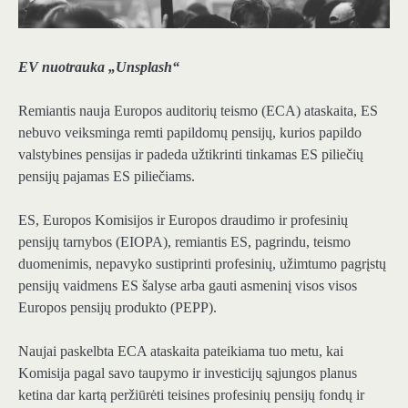
EV nuotrauka „Unsplash“
Remiantis nauja Europos auditorių teismo (ECA) ataskaita, ES
nebuvo veiksminga remti papildomų pensijų, kurios papildo
valstybines pensijas ir padeda užtikrinti tinkamas ES piliečių
pensijų pajamas ES piliečiams.
ES, Europos Komisijos ir Europos draudimo ir profesinių
pensijų tarnybos (EIOPA), remiantis ES, pagrindu, teismo
duomenimis, nepavyko sustiprinti profesinių, užimtumo pagrįstų
pensijų vaidmens ES šalyse arba gauti asmeninį visos visos
Europos pensijų produkto (PEPP).
Naujai paskelbta ECA ataskaita pateikiama tuo metu, kai
Komisija pagal savo taupymo ir investicijų sąjungos planus
ketina dar kartą peržiūrėti teisines profesinių pensijų fondų ir