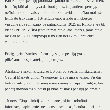
Pan-Europos pensijų produktas galiojo nuo 2022 m. Kovo mėn.
Ir turėtų būti alternatyva darbuotojams, taupantiems pensiją,
nešiojamojo tarpvalstybinio produkto pavidalu. Tačiau mokesčių
lengvatų trūkumas ir 1% reguliavimo išlaidų ir mokesčių
viršutinė riba sumažino jos patrauklumą. 2025 m. Rinkoje yra tik
vienas PEPP. Iki šiol įsisavinimas buvo labai mažas, jame buvo
mažiau nei 5 000 taupytojų ir mažiau nei 12 milijonų eurų
valdomo turto.
Prieiga prie išsamios informacijos apie pensiją yra būtina
piliečiams, nes jie artėja prie pensijos.
Ataskaitoje sakoma: „Tačiau ES planuoja pagerinti skaidrumą„
Capital Markets Union “sąjungoje. Davė mažai vaisių. Vis dar
trūksta valstybės, profesinių ir asmeninių pensijų apžvalgos, kuri
padėtų individams suprasti jų visas būsimas pensijų pajamas.“
„Ir nors„ Eiopa “inicijavo priemones, skirtas tobulinti
informaciją apie profesines pensijų schemas, bendraautoriai ir