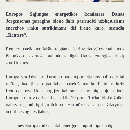
Europos Sąjungos energetikos komisaras Danas
Jorgensenas paragino bloko šalis pasiruošti užsitęsusiems
energijos rinkų sutrikimams dėl Irano karo, praneša
„Reuters“.
Reuters pateiktame laiške teigiama, kad vyriausybės raginamos
iš anksto pasiruošti galimiems ilgalaikiams energijos rinkų
sutrikimams.
Europa yra labai priklausoma nuo importuojamos naftos, o tai
reiškia, kad ji taip pat labai pažeidžiama konflikto Vidurio
Rytuose poveikio energijos kainoms. Gamtinių dujų kainos
Europoje nuo vasario 28 d. pakilo 70 proc. Tačiau bloko žalios
naftos ir gamtinių dujų tiekimui Hormūzo sąsiaurio uždarymas
neturi tiesioginės įtakos,
nes Europa didžiąją dalį energijos importuoja iš kitų