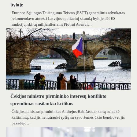
byloje
Europos Sąjungos Teisingumo Teismo (ESTT) generalinis advokatas
rekomendavo atmesti Latvijos apeliacinį skundą byloje dėl ES
sankcijų, skirtų milijardieriams Piotrui Avenui…
Čekijos ministro pirmininko interesų konflikto
sprendimas susilaukia kritikos
Čekijos ministras pirmininkas Andrejus Babišas dar kartą sulaukė
kaltinimų, kad jis nenutraukė ryšių su savo žemės ūkio bendrove; jis
pažadėjo…