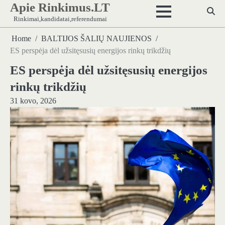
Apie Rinkimus.LT
Skip
to
Rinkimai,kandidatai,referendumai
content
Home
BALTIJOS ŠALIŲ NAUJIENOS
ES perspėja dėl užsitęsusių energijos rinkų trikdžių
ES perspėja dėl užsitęsusių energijos
rinkų trikdžių
31 kovo, 2026