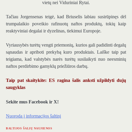
vietų nei Viduriniai Rytai.
Tačiau Jorgensenas teigė, kad Briuselis labiau susirūpinęs dėl
trumpalaikio poveikio rafinuotų naftos produktų, tokių kaip
reaktyviniai degalai ir dyzelinas, tiekimui Europoje.
Vyriausybės turėtų vengti priemonių, kurios gali padidinti degalų
sąnaudas ir apriboti prekybą kuro produktais. Laiške taip pat
teigiama, kad valstybės narės turėtų susilaikyti nuo neesminių
naftos perdirbimo gamyklų priežiūros darbų.
Taip pat skaitykite: ES ragina šalis anksti užpildyti dujų
saugyklas
Sekite mus Facebook ir X!
Nuoroda į informacijos šaltinį
BALTIJOS ŠALIŲ NAUJIENOS