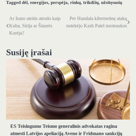
Tagged
dėl
,
energijos
,
perspėja
,
rinkų
,
trikdžių
,
užsitęsusių
Ar Irano ateitis atrodo kaip
Per Handala kibernetinę ataką
Navigacija
Kuba, Sirija ar Šiaurės
nutekėjo Kash Patel nuotraukos
tarp
Korėja?
įrašų
Susiję įrašai
ES Teisingumo Teismo generalinis advokatas ragina
atmesti Latvijos apeliaciją Aveno ir Fridmano sankcijų