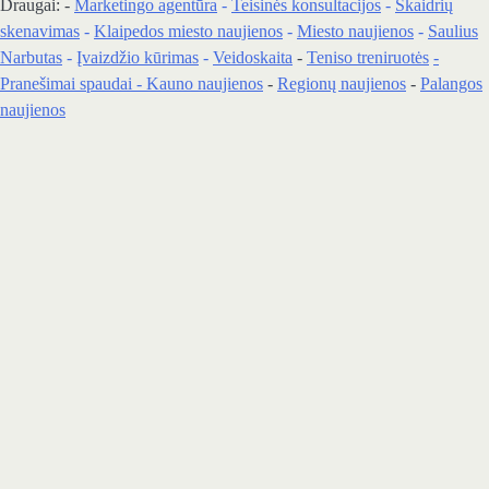
Draugai: -
Marketingo agentūra
-
Teisinės konsultacijos
-
Skaidrių
skenavimas
-
Klaipedos miesto naujienos
-
Miesto naujienos
-
Saulius
Narbutas
-
Įvaizdžio kūrimas
-
Veidoskaita
-
Teniso treniruotės
-
Pranešimai spaudai -
Kauno naujienos
-
Regionų naujienos
-
Palangos
naujienos