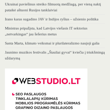
Ukrainai paviešinus streiko filmuotą medžiagą, per vieną naktį
pataikė aštuoni Rusijos tanklaiviai
Irano karas sugadino JAV ir Indijos ryšius – užsienio politika
Ministras pripažįsta, kad Latvijos viešasis IT sektorius
„netvarkingas“ jau šešerius metus
Santa Marta, klimato veiksmai ir plurilateralizmo naujoji galia
Jaunimo muzikos festivalis „Šiauliai gyvai“ kviečia į triukšmingą
uždarymą